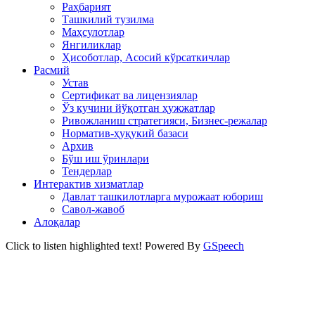
Раҳбарият
Ташкилий тузилма
Маҳсулотлар
Янгиликлар
Ҳисоботлар, Асосий кўрсаткичлар
Расмий
Устав
Сертификат ва лицензиялар
Ўз кучини йўқотган ҳужжатлар
Ривожланиш стратегияси, Бизнес-режалар
Норматив-ҳуқукий базаси
Архив
Бўш иш ўринлари
Тендерлар
Интерактив хизматлар
Давлат ташкилотларга мурожаат юбориш
Савол-жавоб
Алоқалар
Click to listen highlighted text!
Powered By
GSpeech