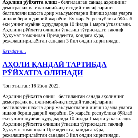
Аҳолини рўйхатга олиш
- белгиланган санада аҳолининг
демографик ва ижтимоий-иқтисодий тавсифларини
белгиловчи шахсга доир маълумотларни йиғиш ҳамда уларга
ишлов бериш даврий жараёни. Бу жараён республика бўйлаб
ёки унинг муайян ҳудудларида 10 йилда 1 марта ўтказилади.
Аҳолини рўйхатга олишни ўтказиш тўғрисидаги таклиф
Ҳукумат томонидан Президентга, қоидага кўра,
режалаштирилаётган санадан 3 йил олдин киритилади.
Батафсил...
АҲОЛИ ҚАНДАЙ ТАРТИБДА
РЎЙХАТГА ОЛИНАДИ
Чоп этилган:
16 Июн 2022
.
Аҳолини рўйхатга олиш - белгиланган санада аҳолининг
демографик ва ижтимоий-иқтисодий тавсифларини
белгиловчи шахсга доир маълумотларни йиғиш ҳамда уларга
ишлов бериш даврий жараёни. Бу жараён республика бўйлаб
ёки унинг муайян ҳудудларида 10 йилда 1 марта ўтказилади.
Аҳолини рўйхатга олишни ўтказиш тўғрисидаги таклиф
Ҳукумат томонидан Президентга, қоидага кўра,
режалаштирилаётган санадан 3 йил олдин киритилади.