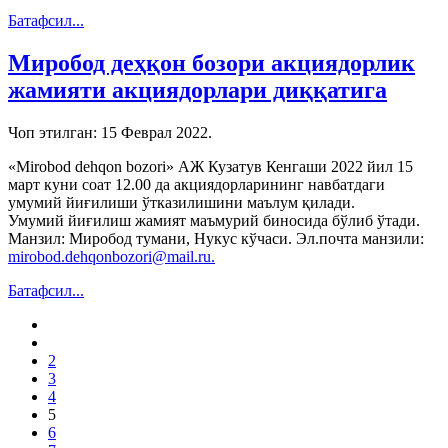
Батафсил...
Миробод деҳқон бозори акциядорлик
жамияти акциядорлари диққатига
Чоп этилган:
15 Феврал 2022
.
«Mirobod dehqon bozori» АЖ Кузатув Кенгаши 2022 йил 15
март куни соат 12.00 да акциядорларининг навбатдаги
умумий йиғилиши ўтказилишини маълум қилади.
Умумий йиғилиш жамият маъмурий биносида бўлиб ўтади.
Манзил: Миробод тумани, Нукус кўчаси. Эл.почта манзили:
mirobod.dehqonbozori@mail.ru.
Батафсил...
2
3
4
5
6