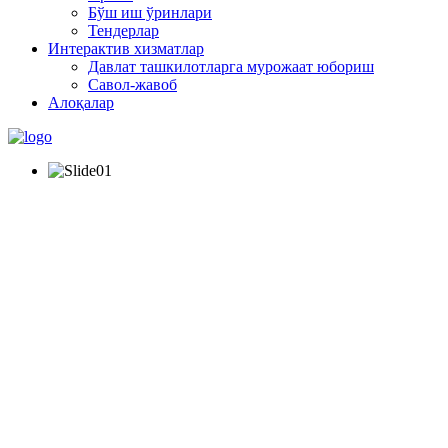
Бўш иш ўринлари
Тендерлар
Интерактив хизматлар
Давлат ташкилотларга мурожаат юбориш
Савол-жавоб
Алоқалар