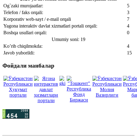
Og`zaki murojaatlar:
5
Telefon / faks orqali:
3
Korporativ web-sayt / e-mail orqali
7
Yagona interaktiv davlat xizmatlari portali orqali:
4
Boshqa usullari orqali:
0
Umumiy soni: 19
Ko’rib chiqilmokda:
4
Javob yuborildi:
15
Фойдали манбалар