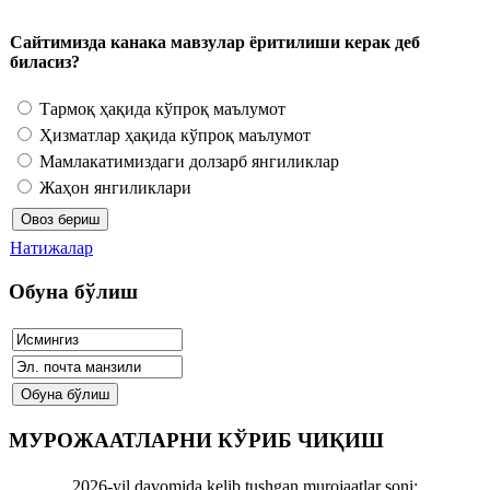
Сайтимизда канака мавзулар ёритилиши керак деб
биласиз?
Тармоқ ҳақида кўпроқ маълумот
Ҳизматлар ҳақида кўпроқ маълумот
Мамлакатимиздаги долзарб янгиликлар
Жаҳон янгиликлари
Натижалар
Обуна бўлиш
МУРОЖААТЛАРНИ КЎРИБ ЧИҚИШ
2026-yil davomida kelib tushgan murojaatlar soni: