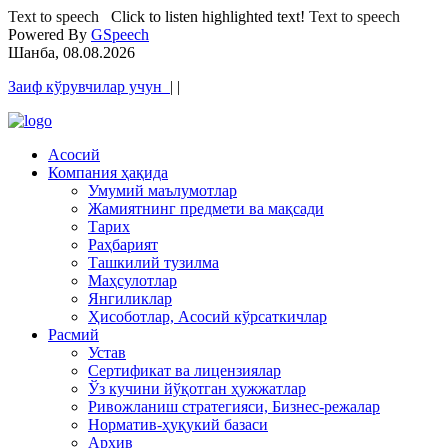
Text to speech
Click to listen highlighted text!
Text to speech
Powered By
GSpeech
Шанба, 08.08.2026
Заиф кўрувчилар учун
|
|
Асосий
Компания ҳақида
Умумий маълумотлар
Жамиятнинг предмети ва мақсади
Тарих
Раҳбарият
Ташкилий тузилма
Маҳсулотлар
Янгиликлар
Ҳисоботлар, Асосий кўрсаткичлар
Расмий
Устав
Сертификат ва лицензиялар
Ўз кучини йўқотган ҳужжатлар
Ривожланиш стратегияси, Бизнес-режалар
Норматив-ҳуқукий базаси
Архив