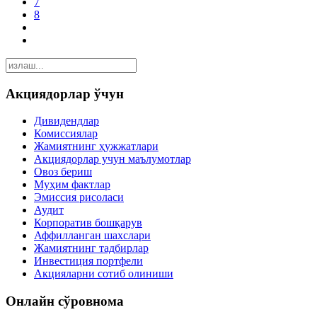
7
8
Акциядорлар ўчун
Дивидендлар
Комиссиялар
Жамиятнинг ҳужжатлари
Акциядорлар учун маълумотлар
Овоз бериш
Муҳим фактлар
Эмиссия рисоласи
Аудит
Корпоратив бошқарув
Аффилланган шахслари
Жамиятнинг тадбирлар
Инвестиция портфели
Акцияларни сотиб олиниши
Онлайн сўровнома