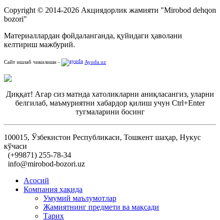
Copyright © 2014-2026 Акциядорлик жамияти "Mirobod dehqon
bozori"
Материаллардан фойдаланганда, қуйидаги ҳаволани
келтириш мажбурий.
Сайт ишлаб чикилиши -
Ayuda.uz
Диққат! Агар сиз матнда хатоликларни аниқласангиз, уларни
белгилаб, маъмуриятни хабардор қилиш учун Ctrl+Enter
тугмаларини босинг
100015, Ўзбекистон Республикаси, Тошкент шаҳар, Нукус
кўчаси
(+99871) 255-78-34
info@mirobod-bozori.uz
Асосий
Компания ҳақида
Умумий маълумотлар
Жамиятнинг предмети ва мақсади
Тарих