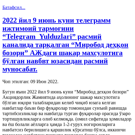
Батафсил...
2022 йил 9 июнь куни телеграмм
ижтимоий тармоғини
“Telegram_Yulduzlari” расмий
каналида тарқалган “Миробод деҳқон
бозори” АЖдаги шакар махсулотига
бўлган навбвт юзасидан расмий
муносабат.
Чоп этилган:
09 Июн 2022
.
Бугун яъни 2022 йил 9 июнь куни “Миробод дехқон бозори”
Акциядорлик Жамиятида аҳолининг шакар махсулотига
бўлган юқори талабларидан келиб чиқиб юзага келган
навбатлар баъзи бир фуқаролар томонидан сунъий равишда
тартибсизликлар ва навбатда турган фуқаролар орасида ўзаро
тортишувликларга олиб келмоқда. (омил сифатида ҳомиладор
ва ёш болали аёлларга ҳамда 1-2-гурух ногиронларига
навбатсиз берилишига қаршилик кўрсатиш бўлса, иккинчи