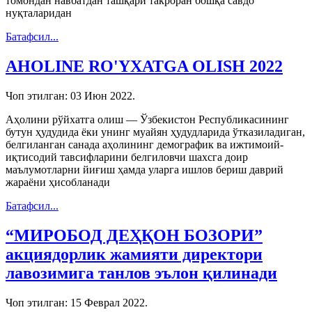
томондан навбатдан ташқари такроран бошқа савдо
нуқталаридан
Батафсил...
AHOLINE RO'YXATGA OLISH 2022
Чоп этилган:
03 Июн 2022
.
Аҳолини рўйхатга олиш — Ўзбекистон Республикасининг
бутун ҳудудида ёки унинг муайян ҳудудларида ўтказиладиган,
белгиланган санада аҳолининг демографик ва ижтимоий-
иқтисодий тавсифларини белгиловчи шахсга доир
маълумотларни йиғиш ҳамда уларга ишлов бериш даврий
жараёни ҳисобланади
Батафсил...
“МИРОБОД ДЕҲҚОН БОЗОРИ”
акциядорлик жамияти директори
лавозимига танлов эълон қилинади
Чоп этилган:
15 Феврал 2022
.