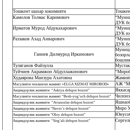
Тошкент шахар хокимияти
Тошкен
Камолов Толмас Каримович
“Муниц
ДУК бо
Ирматов Мурод Абдукахарович
“Муниц
ДУК иж
Раззаков Ахад Анварович
“Муниц
ДУК бо
Муници
Ганиев Дилмурод Иркинович
бозорл
бошлик
Туляганов Файзулла
Мустак
Туйчиев Акрамжон Абдуллажонович
“Мироб
Худаярова Манзура Ахатовна
Жамият
АЖ “Ми
Масулияти чекланган жамият
«
ELGA
XIZMAT
MIROBOD
»
Яккаса
Акциядорлик жамияти
“Askiya dehqon bozori”
Чилонз
Масулияти чекланган жамият
“
Besh
-
yog
’
och
dehqon
bozori
”
Яшнаоб
Акциядорлик жамияти
“
Aviasozlar
dehqon bozori”
Миро У
Ак
циядорлик жамияти
“Navro’z dehqon bozori”
Юнусоб
Ак
циядорлик жамияти
“Oloy dehqon bozori”
Сергел
Ак
циядорлик жамияти
“Sirg’ali dehqon bozori”