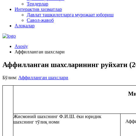
Тендерлар
Интерактив хизматлар
Давлат ташкилотларга мурожаат юбориш
Савол-жавоб
Алоқалар
Asosiy
Аффилланган шахслари
Аффилланган шахсларининг руйхати (2
Бўлим:
Аффилланган шахслари
Ми
Жисмоний шахснинг
Ф.И.Ш.
ёки юридик
Аффи
шахснинг тўлиқ номи