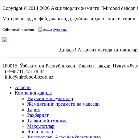
Copyright © 2014-2026 Акциядорлик жамияти "Mirobod dehqon b
Материаллардан фойдаланганда, қуйидаги ҳаволани келтириш
Сайт ишлаб чикилиши -
Ayuda.uz
Диққат! Агар сиз матнда хатоликлар
100015, Ўзбекистон Республикаси, Тошкент шаҳар, Нукус кўча
(+99871) 255-78-34
info@mirobod-bozori.uz
Асосий
Компания ҳақида
Умумий маълумотлар
Жамиятнинг предмети ва мақсади
Тарих
Раҳбарият
Ташкилий тузилма
Маҳсулотлар
Янгиликлар
Ҳисоботлар, Асосий кўрсаткичлар