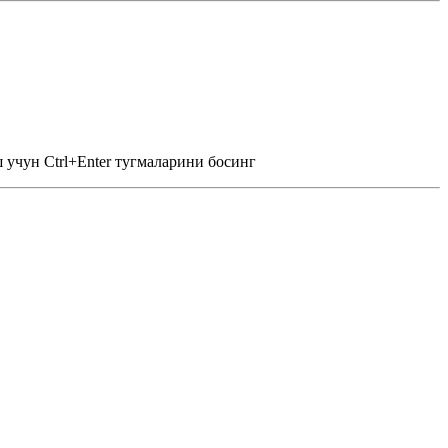
 учун Ctrl+Enter тугмаларини босинг