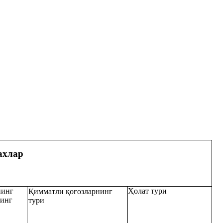
ахлар
нинг
Ҳолат тури
Қимматли қоғозларнинг
нинг
тури