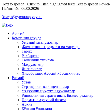
Text to speech
Click to listen highlighted text!
Text to speech
Power
Пайшанба, 06.08.2026
Заиф кўрувчилар учун
|
|
Асосий
Компания ҳақида
Умумий маълумотлар
Жамиятнинг предмети ва мақсади
Тарих
Раҳбарият
Ташкилий тузилма
Маҳсулотлар
Янгиликлар
Ҳисоботлар, Асосий кўрсаткичлар
Расмий
Устав
Сертификат ва лицензиялар
Ўз кучини йўқотган ҳужжатлар
Ривожланиш стратегияси, Бизнес-режалар
Норматив-ҳуқукий базаси
Архив
Бўш иш ўринлари