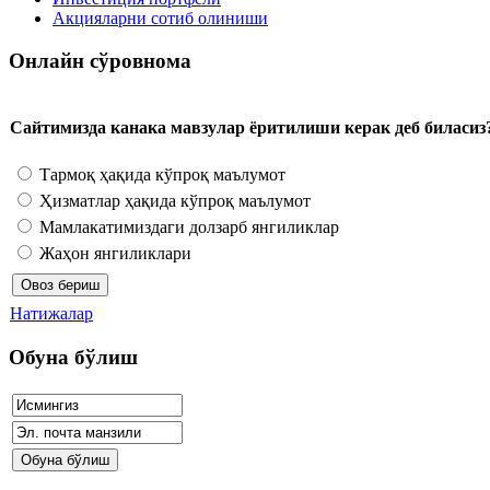
Акцияларни сотиб олиниши
Онлайн сўровнома
Сайтимизда канака мавзулар ёритилиши керак деб биласиз
Тармоқ ҳақида кўпроқ маълумот
Ҳизматлар ҳақида кўпроқ маълумот
Мамлакатимиздаги долзарб янгиликлар
Жаҳон янгиликлари
Натижалар
Обуна бўлиш