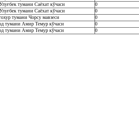
Улуғбек тумани Саёхат кўчаси
0
Улуғбек тумани Саёхат кўчаси
0
охур тумани Чорсу мавзеси
0
д тумани Амир Темур кўчаси
0
д тумани Амир Темур кўчаси
0