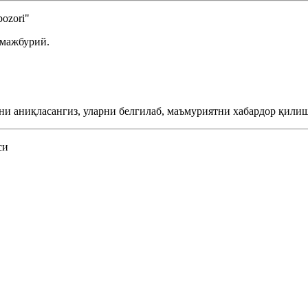
ozori"
 мажбурий.
ни аниқласангиз, уларни белгилаб, маъмуриятни хабардор қилиш
си