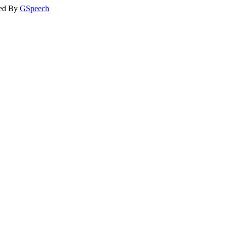
ed By
GSpeech