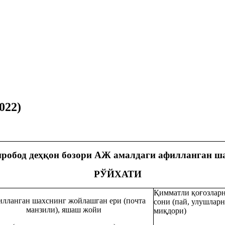
022)
робод деҳқон бозори АЖ амалдаги афилланган ш
РЎЙХАТИ
Қимматли қоғозлар
лланган шахснинг жойлашган ери (почта
сони (пай, улушлар
манзили), яшаш жойи
миқдори)