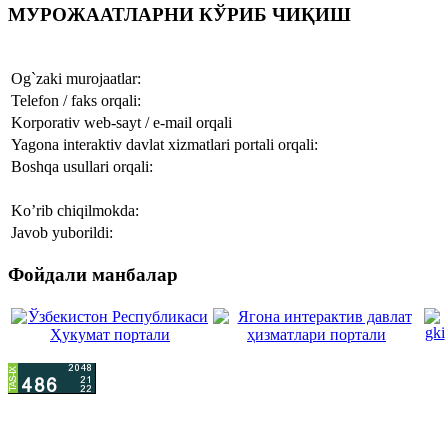
МУРОЖААТЛАРНИ КЎРИБ ЧИҚИШ
Og`zaki murojaatlar:
Telefon / faks orqali:
Korporativ web-sayt / e-mail orqali
Yagona interaktiv davlat xizmatlari portali orqali:
Boshqa usullari orqali:
Ko’rib chiqilmokda:
Javob yuborildi:
Фойдали манбалар