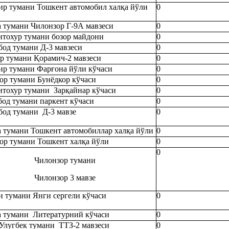
ир тумани Тошкент автомобил халқа йўли
0
а тумани Чилонзор Г-9А мавзеси
0
тохур тумани бозор майдони
0
од тумани Д-3 мавзеси
0
р тумани Қорамич-2 мавзеси
0
ир тумани Фарғона йўли кўчаси
0
ор тумани Бунёдкор кўчаси
0
тохур тумани Зарқайнар кўчаси
0
од тумани паркент кўчаси
0
од тумани Д-3 мавзе
0
а тумани Тошкент автомобиллар халқа йўли
0
ор тумани Тошкент халқа йўли
0
0
Чилонзор тумани
Чилонзор 3 мавзе
и тумани Янги сергели кўчаси
0
а тумани Литературний кўчаси
0
Улугбек тумани ТТЗ-2 мавзеси
0