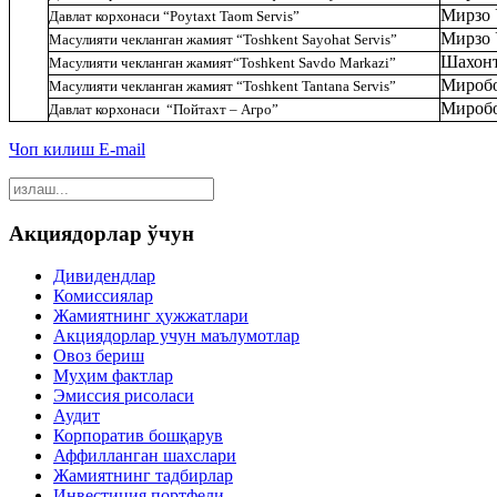
Мирзо 
Давлат корхонаси
“Poytaxt Taom Servis”
Мирзо 
Масулияти чекланган жамият
“Toshkent Sayohat Servis”
Шахонт
Масулияти чекланган жамият
“Toshkent Savdo Markazi”
Миробо
Масулияти чекланган жамият
“Toshkent Tantana Servis”
Миробо
Давлат корхонаси
“Пойтахт – Агро”
Чоп килиш
E-mail
Акциядорлар ўчун
Дивидендлар
Комиссиялар
Жамиятнинг ҳужжатлари
Акциядорлар учун маълумотлар
Овоз бериш
Муҳим фактлар
Эмиссия рисоласи
Аудит
Корпоратив бошқарув
Аффилланган шахслари
Жамиятнинг тадбирлар
Инвестиция портфели