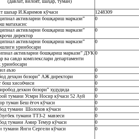
(давлат, вилоят, шаҳар, туман)
т шахар И.Каримов кўчаси
1248309
ипиал активларни бошқариш маркази”
0
ш матахасис
ипиал активларни бошқариш маркази”
0
рочи директор
ипиал активларни бошқариш маркази”
0
шлиги уринбосари
пиал активларни бошқариш маркази” ДУК
0
ар ва савдо комплекслари департаменти
 уринбосари
ил аъзо
0
од дехқон бозори” АЖ директори
0
 бош хисобчиси
0
робод дехкон бозори” худудида
0
рой тумани Усмрн Носир кўчаси 52 Ауй
0
ор туман Беш ёғоч кўчаси
0
од тумани Шолохов кўчаси
0
луғбек тумани ТТЗ-2 мавзеси
0
од тумани Амир Темур кўчаси
0
и тумани Янги Сергели кўчаси
0