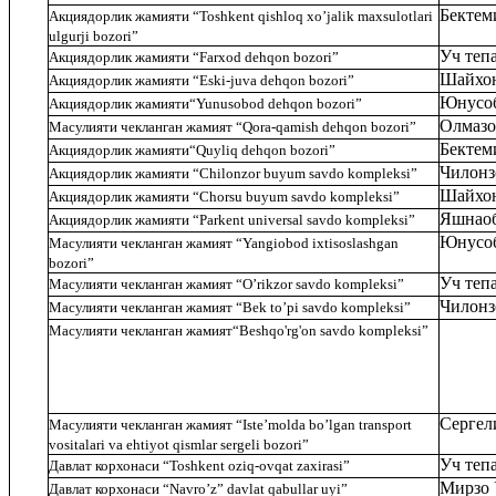
Бектем
Ак
циядорлик жамияти
“Toshkent qishloq xo’jalik maхsulotlari
ulgurji bozori”
Уч теп
Акци
ядорлик жамияти
“Farхod dehqon bozori”
Шайхон
Акци
ядорлик жамияти
“Eski-juva dehqon bozori”
Юнусоб
Акци
ядорлик жамияти
“Yunusobod dehqon bozori”
Олмазо
Масулияти чекланган жамият
“Qora-qamish dehqon bozori”
Бектем
Акци
ядорлик жамияти
“Quyliq dehqon bozori”
Чилонз
Акци
ядорлик жамияти
“Chilonzor buyum savdo kompleksi”
Шайхон
Акци
ядорлик жамияти
“Chorsu buyum savdo kompleksi”
Яшнаоб
Акци
ядорлик жамияти
“Parkent universal savdo kompleksi”
Юнусоб
Масулияти чекланган жамият
“Yangiobod ixtisoslashgan
bozori”
Уч теп
Масулияти чекланган жамият
“O’rikzor savdo kompleksi”
Чилонз
Масулияти чекланган жамият
“Bek to’pi savdo kompleksi
”
Масулияти чекланган жамият
“Beshqo'rg'on savdo kompleksi”
Сергел
Масулияти чекланган жамият
“
Iste’molda bo’lgan transport
vositalari va ehtiyot qismlar sergeli bozori
”
Уч теп
Давлат корхонаси
“Toshkent oziq-ovqat zaxirasi”
Мирзо 
Давлат корхонаси
“Navro’z” davlat qabullar uyi”