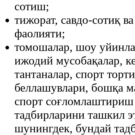
сотиш;
тижорат, савдо-сотиқ в
фаолияти;
томошалар, шоу уйинла
ижодий мусобақалар, ке
тантаналар, спорт торт
беллашувлари, бошқа м
спорт соғломлаштириш
тадбирларини ташкил э
шунингдек, бундай тад