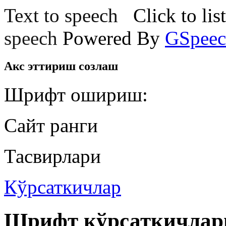
Text to speech
Click to lis
speech
Powered By
GSpeec
Акс эттириш созлаш
Шрифт ошириш:
Сайт ранги
Тасвирлари
Кўрсаткичлар
Шрифт кўрсаткичлар