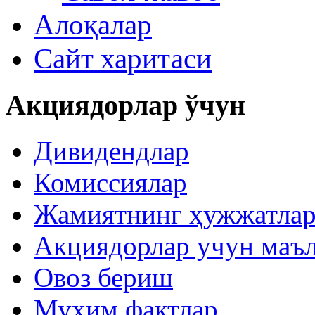
Алоқалар
Сайт харитаси
Акциядорлар ўчун
Дивидендлар
Комиссиялар
Жамиятнинг ҳужжатла
Акциядорлар учун маъ
Овоз бериш
Муҳим фактлар