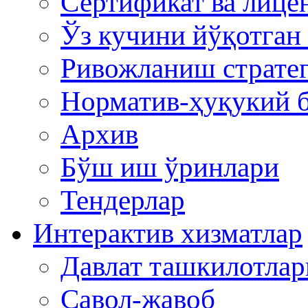
Сертификат ва лице
Ўз кучини йўқотган
Ривожланиш стратег
Норматив-ҳуқукий б
Архив
Бўш иш ўринлари
Тендерлар
Интерактив хизматлар
Давлат ташкилотла
Савол-жавоб