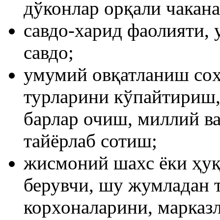
дўконлар орқали чакана
савдо-харид фаолияти, 
савдо;
умумий овқатланиш соҳ
турларини кўпайтириш, 
барлар очиш, миллий в
тайёрлаб сотиш;
жисмоний шахс ёки ҳу
берувчи, шу жумладан 
корхоналарини, марказ