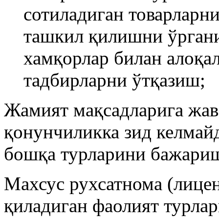
сотиладиган товарларни
ташкил қилишни ўргани
хамқорлар билан алоқа
тадбирларни ўтқазиш;
Жамият мақсадларига жав
қонунчиликка зид келмай
бошқа турларини бажари
Махсус рухсатнома (лице
қиладиган фаолият турла