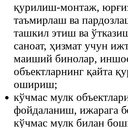
қурилиш-монтаж, юрғи
таъмирлаш ва пардозл
ташкил этиш ва ўткази
саноат, ҳизмат учун иж
маиший бинолар, иншоо
объектларнинг қайта қ
ошириш;
кўчмас мулк объектлар
фойдаланиш, ижарага б
кўчмас мулк билан бош