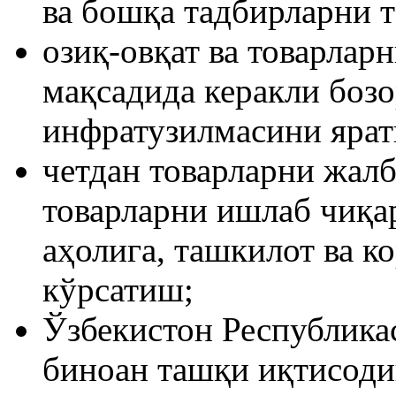
ва бошқа тадбирларни 
озиқ-овқат ва товарла
мақсадида керакли бозо
инфратузилмасини яра
четдан товарларни жал
товарларни ишлаб чиқа
аҳолига, ташкилот ва к
кўрсатиш;
Ўзбекистон Республика
биноан ташқи иқтисоди