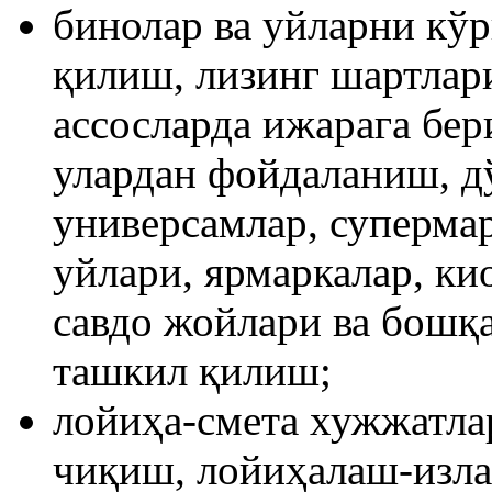
бинолар ва уйларни кўр
қилиш, лизинг шартлар
ассосларда ижарага бе
улардан фойдаланиш, д
универсамлар, супермар
уйлари, ярмаркалар, ки
савдо жойлари ва бошқа
ташкил қилиш;
лойиҳа-смета хужжатла
чиқиш, лойиҳалаш-изл