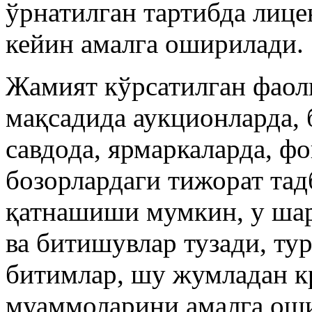
ўрнатилган тартибда лице
кейин амалга оширилади.
Жамият кўрсатилган фао
мақсадида аукционларда,
савдода, ярмаркаларда, фо
бозорлардаги тижорат та
қатнашиши мумкин, у шар
ва битишувлар тузади, ту
битимлар, шу жумладан кр
муаммоларини амалга ош