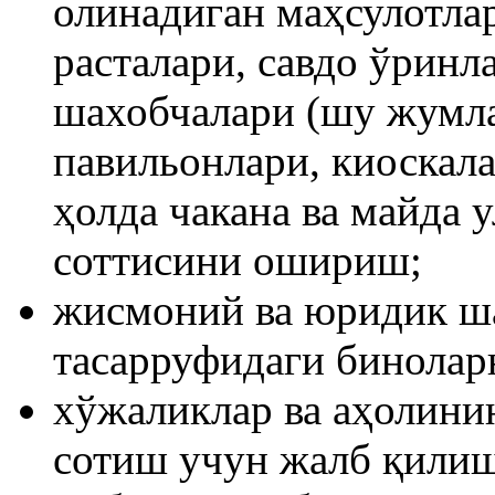
олинадиган маҳсулотла
расталари, савдо ўринл
шахобчалари (шу жумла
павильонлари, киоскал
ҳолда чакана ва майда 
соттисини ошириш;
жисмоний ва юридик ша
тасарруфидаги бинолар
хўжаликлар ва аҳолини
сотиш учун жалб қилиш