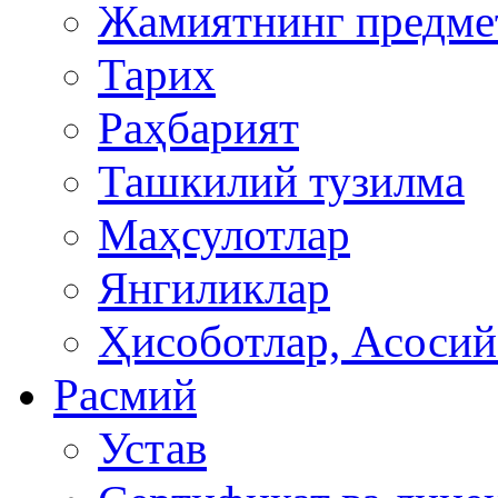
Жамиятнинг предмет
Тарих
Раҳбарият
Ташкилий тузилма
Маҳсулотлар
Янгиликлар
Ҳисоботлар, Асосий
Расмий
Устав