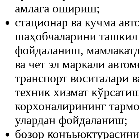
амлага ошириш;
стационар ва кучма авт
шаҳобчаларини ташкил 
фойдаланиш, мамлакатд
ва чет эл маркали авто
транспорт воситалари в
техник хизмат кўрсатиш
корхоналирининг тармо
улардан фойдаланиш;
бозор конъьюктурасини