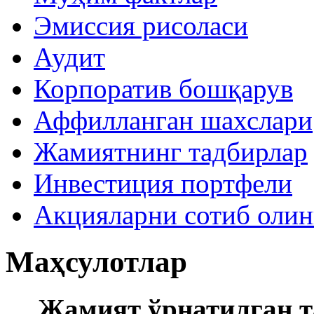
Эмиссия рисоласи
Аудит
Корпоратив бошқарув
Аффилланган шахслари
Жамиятнинг тадбирлар
Инвестиция портфели
Акцияларни сотиб оли
Маҳсулотлар
Жамият ўрнатилган т