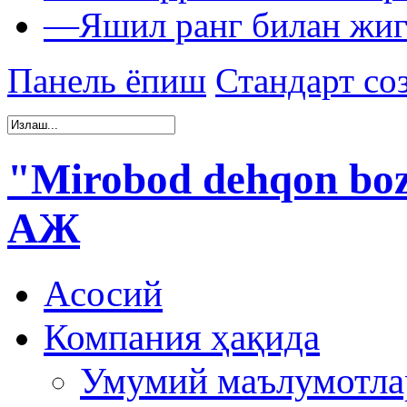
—
Яшил ранг билан жиг
Панель ёпиш
Стандарт со
"Mirobod dehqon boz
АЖ
Асосий
Компания ҳақида
Умумий маълумотла