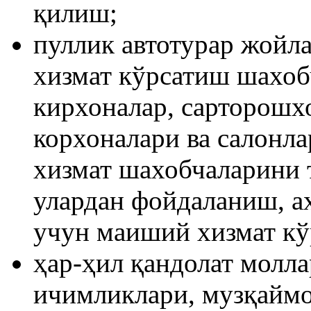
қилиш;
пуллик автотурар жойл
хизмат кўрсатиш шахоб
кирхоналар, сарторошх
корхоналари ва салонл
хизмат шахобчаларини 
улардан фойдаланиш, а
учун маиший хизмат кў
ҳар-ҳил қандолат молла
ичимликлари, музқайм