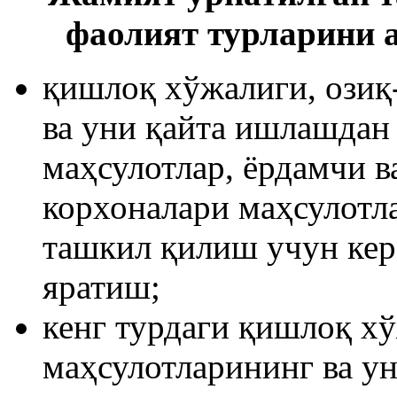
фаолият турларини 
қишлоқ хўжалиги, озиқ
ва уни қайта ишлашдан
маҳсулотлар, ёрдамчи 
корхоналари маҳсулотл
ташкил қилиш учун кер
яратиш;
кенг турдаги қишлоқ хў
маҳсулотларининг ва у