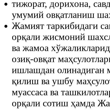
тижорат, дорихона, сав
умумий овқатланиш ша
Жамият таркибидаги са
орқали жисмоний шахсл
ва жамоа хўжаликларид
озиқ-овқат маҳсулотлар
ишлашдан олинадиган м
қилиш ва ушбу маҳсуло
муассаса ва ташкилотла
орқали сотиш ҳамда Жа