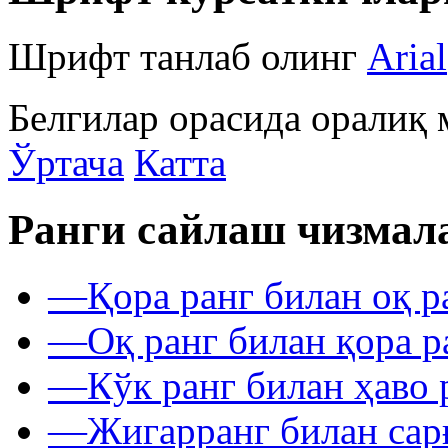
Шрифт танлаб олинг
Arial
Белгилар орасида оралиқ 
Ўртача
Катта
Ранги сайлаш чизмал
—
Қора ранг билан оқ р
—
Оқ ранг билан қора р
—
Кўк ранг билан ҳаво 
—
Жигарранг билан сар