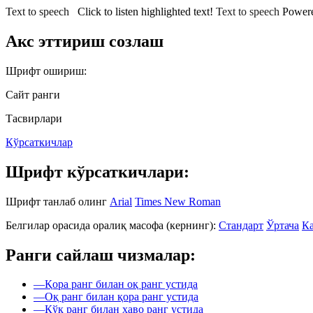
Text to speech
Click to listen highlighted text!
Text to speech
Power
Акс эттириш созлаш
Шрифт ошириш:
Сайт ранги
Тасвирлари
Кўрсаткичлар
Шрифт кўрсаткичлари:
Шрифт танлаб олинг
Arial
Times New Roman
Белгилар орасида оралиқ масофа (кернинг):
Стандарт
Ўртача
Ка
Ранги сайлаш чизмалар:
—
Қора ранг билан оқ ранг устида
—
Оқ ранг билан қора ранг устида
—
Кўк ранг билан ҳаво ранг устида