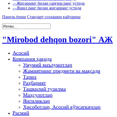
—
Жигарранг билан сарғиш ранг устида
—
Яшил ранг билан жигарранг устида
Панель ёпиш
Стандарт созлашни қайтариш
"Mirobod dehqon bozori" АЖ
Асосий
Компания ҳақида
Умумий маълумотлар
Жамиятнинг предмети ва мақсади
Тарих
Раҳбарият
Ташкилий тузилма
Маҳсулотлар
Янгиликлар
Ҳисоботлар, Асосий кўрсаткичлар
Расмий