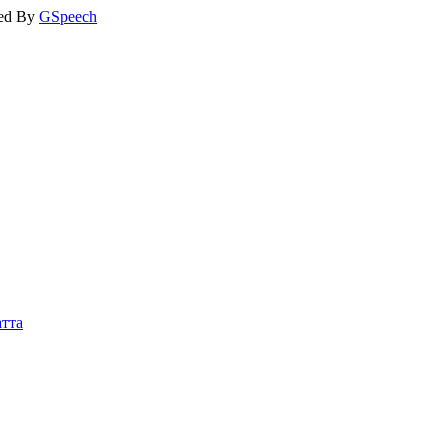
ed By
GSpeech
тта