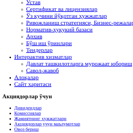
Устав
Сертификат ва лицензиялар
Ўз кучини йўқотган ҳужжатлар
Ривожланиш стратегияси, Бизнес-режала
Норматив-ҳуқукий базаси
Архив
Бўш иш ўринлари
Тендерлар
Интерактив хизматлар
Давлат ташкилотларга мурожаат юбориш
Савол-жавоб
Алоқалар
Сайт харитаси
Акциядорлар ўчун
Дивидендлар
Комиссиялар
Жамиятнинг ҳужжатлари
Акциядорлар учун маълумотлар
Овоз бериш