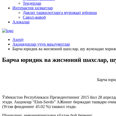
Тендерлар
Интерактив хизматлар
Давлат ташкилотларга мурожаат юбориш
Савол-жавоб
Алоқалар
Asosiy
Акциядорлар учун маълумотлар
Барча юридик ва жисмоний шахслар, шу жумладан хориж
Барча юридик ва жисмоний шахслар, ш
Барча юри
Ўзбекистон Республикаси Президентининг 2015 йил 28 апрелд
этади. Акциялар “Elsis-Savdo” АЖнинг биржадан ташқари очиқ
(Устав фондининг 45.02 %) ташкил этади.
Шошилинг, имкониятингизни қўлдан бой берманг.