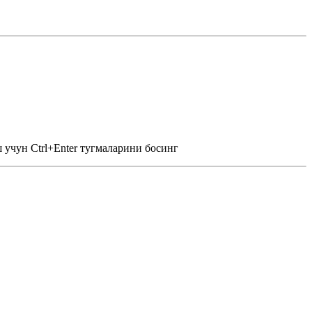
 учун Ctrl+Enter тугмаларини босинг