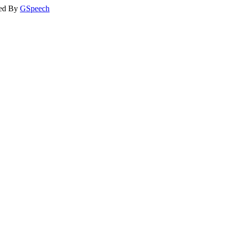
ed By
GSpeech