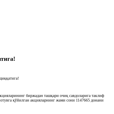
тига!
диққатига!
акцияларининг биржадан ташқари очиқ савдоларига таклиф
 Сотувга қўйилган акцияларнинг жами сони 1147665 донани