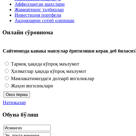
Аффилланган шахслари
Жамиятнинг тадбирлар
Инвестиция портфели
Акцияларни сотиб олиниши
Онлайн сўровнома
Сайтимизда канака мавзулар ёритилиши керак деб биласиз
Тармоқ ҳақида кўпроқ маълумот
Ҳизматлар ҳақида кўпроқ маълумот
Мамлакатимиздаги долзарб янгиликлар
Жаҳон янгиликлари
Натижалар
Обуна бўлиш