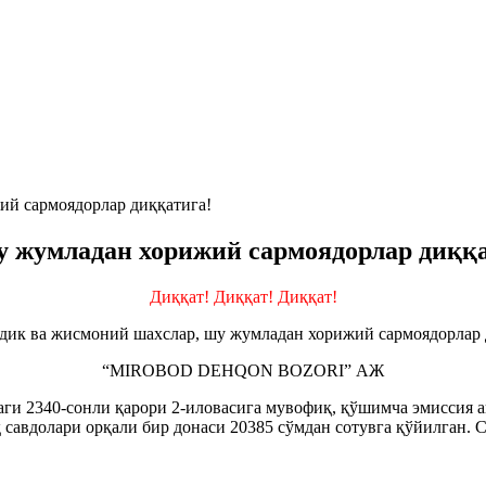
ий сармоядорлар диққатига!
у жумладан хорижий сармоядорлар диққа
Диққат! Диққат! Диққат!
дик ва жисмоний шахслар, шу жумладан хорижий сармоядорлар 
“MIROBOD DEHQON BOZORI” АЖ
аги 2340-сонли қарори 2-иловасига мувофиқ, қўшимча эмиссия 
 савдолари орқали бир донаси 20385 сўмдан сотувга қўйилган.