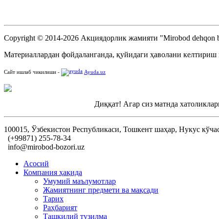
Copyright © 2014-2026 Акциядорлик жамияти "Mirobod dehqon b
Материаллардан фойдаланганда, қуйидаги ҳаволани келтириш
Сайт ишлаб чикилиши -
Ayuda.uz
Диққат! Агар сиз матнда хатоликлар
100015, Ўзбекистон Республикаси, Тошкент шаҳар, Нукус кўча
(+99871) 255-78-34
info@mirobod-bozori.uz
Асосий
Компания ҳақида
Умумий маълумотлар
Жамиятнинг предмети ва мақсади
Тарих
Раҳбарият
Ташкилий тузилма