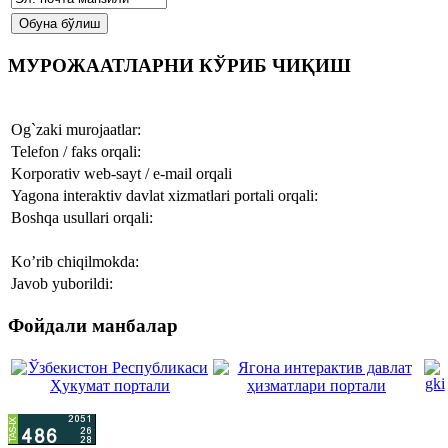
МУРОЖААТЛАРНИ КЎРИБ ЧИҚИШ
Og`zaki murojaatlar:
Telefon / faks orqali:
Korporativ web-sayt / e-mail orqali
Yagona interaktiv davlat xizmatlari portali orqali:
Boshqa usullari orqali:
Ko’rib chiqilmokda:
Javob yuborildi:
Фойдали манбалар