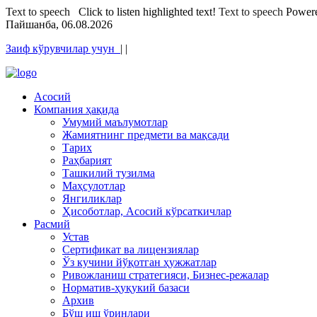
Text to speech
Click to listen highlighted text!
Text to speech
Power
Пайшанба, 06.08.2026
Заиф кўрувчилар учун
|
|
Асосий
Компания ҳақида
Умумий маълумотлар
Жамиятнинг предмети ва мақсади
Тарих
Раҳбарият
Ташкилий тузилма
Маҳсулотлар
Янгиликлар
Ҳисоботлар, Асосий кўрсаткичлар
Расмий
Устав
Сертификат ва лицензиялар
Ўз кучини йўқотган ҳужжатлар
Ривожланиш стратегияси, Бизнес-режалар
Норматив-ҳуқукий базаси
Архив
Бўш иш ўринлари