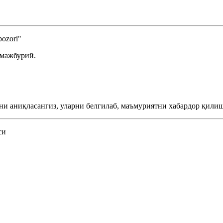
ozori"
 мажбурий.
ни аниқласангиз, уларни белгилаб, маъмуриятни хабардор қилиш
си