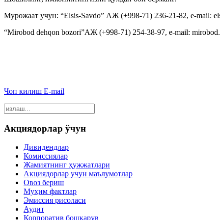
Мурожаат учун: “Elsis-Savdo” АЖ (+998-71) 236-21-82, e-mail: e
“Mirobod dehqon bozori”АЖ (+998-71) 254-38-97, e-mail: mirobo
Чоп килиш
E-mail
Акциядорлар ўчун
Дивидендлар
Комиссиялар
Жамиятнинг ҳужжатлари
Акциядорлар учун маълумотлар
Овоз бериш
Муҳим фактлар
Эмиссия рисоласи
Аудит
Корпоратив бошқарув