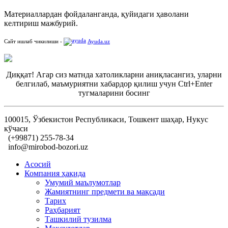
Материаллардан фойдаланганда, қуйидаги ҳаволани
келтириш мажбурий.
Сайт ишлаб чикилиши -
Ayuda.uz
Диққат! Агар сиз матнда хатоликларни аниқласангиз, уларни
белгилаб, маъмуриятни хабардор қилиш учун Ctrl+Enter
тугмаларини босинг
100015, Ўзбекистон Республикаси, Тошкент шаҳар, Нукус
кўчаси
(+99871) 255-78-34
info@mirobod-bozori.uz
Асосий
Компания ҳақида
Умумий маълумотлар
Жамиятнинг предмети ва мақсади
Тарих
Раҳбарият
Ташкилий тузилма