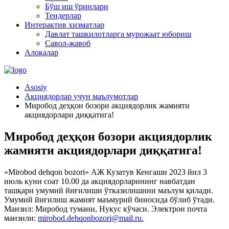
Бўш иш ўринлари
Тендерлар
Интерактив хизматлар
Давлат ташкилотларга мурожаат юбориш
Савол-жавоб
Алоқалар
Asosiy
Акциядорлар учун маълумотлар
Миробод деҳқон бозори акциядорлик жамияти
акциядорлари диққатига!
Миробод деҳқон бозори акциядорлик
жамияти акциядорлари диққатига!
«Mirobod dehqon bozori» АЖ Кузатув Кенгаши 2023 йил 3
июль куни соат 10.00 да акциядорларининг навбатдан
ташқари умумий йиғилиши ўтказилишини маълум қилади.
Умумий йиғилиш жамият маъмурий биносида бўлиб ўтади.
Манзил: Миробод тумани, Нукус кўчаси. Электрон почта
манзили:
mirobod.dehqonbozori@mail.ru.