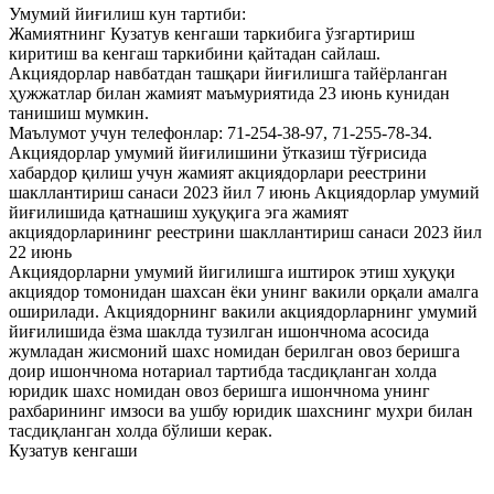
Умумий йиғилиш кун тартиби:
Жамиятнинг Кузатув кенгаши таркибига ўзгартириш
киритиш ва кенгаш таркибини қайтадан сайлаш.
Акциядорлар навбатдан ташқари йиғилишга тайёрланган
ҳужжатлар билан жамият маъмуриятида 23 июнь кунидан
танишиш мумкин.
Маълумот учун телефонлар: 71-254-38-97, 71-255-78-34.
Акциядорлар умумий йиғилишини ўтказиш тўғрисида
хабардор қилиш учун жамият акциядорлари реестрини
шакллантириш санаси 2023 йил 7 июнь Акциядорлар умумий
йиғилишида қатнашиш хуқуқига эга жамият
акциядорларининг реестрини шакллантириш санаси 2023 йил
22 июнь
Акциядорларни умумий йигилишга иштирок этиш хуқуқи
акциядор томонидан шахсан ёки унинг вакили орқали амалга
оширилади. Акциядорнинг вакили акциядорларнинг умумий
йиғилишида ёзма шаклда тузилган ишончнома асосида
жумладан жисмоний шахс номидан берилган овоз беришга
доир ишончнома нотариал тартибда тасдиқланган холда
юридик шахс номидан овоз беришга ишончнома унинг
рахбарининг имзоси ва ушбу юридик шахснинг мухри билан
тасдиқланган холда бўлиши керак.
Кузатув кенгаши