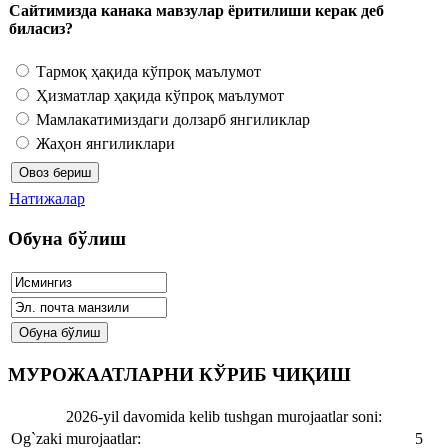
Сайтимизда канака мавзулар ёритилиши керак деб
биласиз?
Тармоқ ҳақида кўпроқ маълумот
Ҳизматлар ҳақида кўпроқ маълумот
Мамлакатимиздаги долзарб янгиликлар
Жаҳон янгиликлари
Натижалар
Обуна бўлиш
МУРОЖААТЛАРНИ КЎРИБ ЧИҚИШ
2026-yil davomida kelib tushgan murojaatlar soni:
Og`zaki murojaatlar:
5