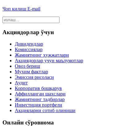
Чоп килиш
E-mail
Акциядорлар ўчун
Дивидендлар
Комиссиялар
Жамиятнинг ҳужжатлари
Акциядорлар учун маълумотлар
Овоз бериш
Муҳим фактлар
Эмиссия рисоласи
Аудит
Корпоратив бошқарув
Аффилланган шахслари
Жамиятнинг тадбирлар
Инвестиция портфели
Акцияларни сотиб олиниши
Онлайн сўровнома