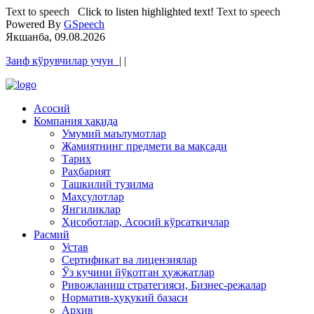
Text to speech
Click to listen highlighted text!
Text to speech
Powered By
GSpeech
Якшанба, 09.08.2026
Заиф кўрувчилар учун
|
|
Асосий
Компания ҳақида
Умумий маълумотлар
Жамиятнинг предмети ва мақсади
Тарих
Раҳбарият
Ташкилий тузилма
Маҳсулотлар
Янгиликлар
Ҳисоботлар, Асосий кўрсаткичлар
Расмий
Устав
Сертификат ва лицензиялар
Ўз кучини йўқотган ҳужжатлар
Ривожланиш стратегияси, Бизнес-режалар
Норматив-ҳуқукий базаси
Архив