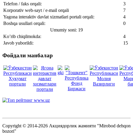
Telefon / faks orqali:
3
Korporativ web-sayt / e-mail orqali
7
Yagona interaktiv davlat xizmatlari portali orqali:
4
Boshqa usullari orqali:
0
Umumiy soni: 19
Ko’rib chiqilmokda:
4
Javob yuborildi:
15
Фойдали манбалар
Copyright © 2014-2026 Акциядорлик жамияти "Mirobod dehqon
bozori"