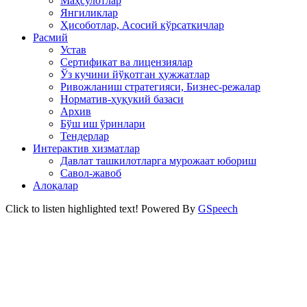
Маҳсулотлар
Янгиликлар
Ҳисоботлар, Асосий кўрсаткичлар
Расмий
Устав
Сертификат ва лицензиялар
Ўз кучини йўқотган ҳужжатлар
Ривожланиш стратегияси, Бизнес-режалар
Норматив-ҳуқукий базаси
Архив
Бўш иш ўринлари
Тендерлар
Интерактив хизматлар
Давлат ташкилотларга мурожаат юбориш
Савол-жавоб
Алоқалар
Click to listen highlighted text!
Powered By
GSpeech