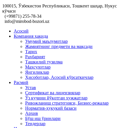
100015, Ўзбекистон Республикаси, Тошкент шаҳар, Нукус
кўчаси
(+99871) 255-78-34
info@mirobod-bozori.uz
Асосий
Компания ҳақида
Умумий маълумотлар
Жамиятнинг предмети ва мақсади
Тарих
Раҳбарият
Ташкилий тузилма
Маҳсулотлар
Янгиликлар
Ҳисоботлар, Асосий кўрсаткичлар
Расмий
Устав
Сертификат ва лицензиялар
Ўз кучини йўқотган ҳужжатлар
Ривожланиш стратегияси, Бизнес-режалар
Норматив-ҳуқукий базаси
Архив
Бўш иш ўринлари
Тендерлар