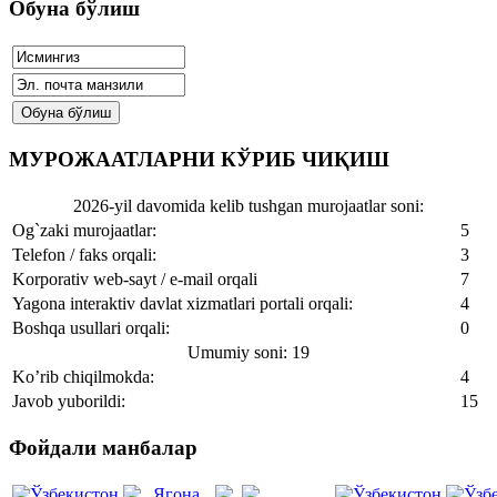
Обуна бўлиш
МУРОЖААТЛАРНИ КЎРИБ ЧИҚИШ
2026-yil davomida kelib tushgan murojaatlar soni:
Og`zaki murojaatlar:
5
Telefon / faks orqali:
3
Korporativ web-sayt / e-mail orqali
7
Yagona interaktiv davlat xizmatlari portali orqali:
4
Boshqa usullari orqali:
0
Umumiy soni: 19
Ko’rib chiqilmokda:
4
Javob yuborildi:
15
Фойдали манбалар