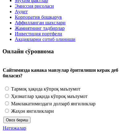
Муҳим фактлар
Эмиссия рисоласи
Аудит
Корпоратив бошқарув
Аффилланган шахслари
Жамиятнинг тадбирлар
Инвестиция портфели
Акцияларни сотиб олиниши
Онлайн сўровнома
Сайтимизда канака мавзулар ёритилиши керак деб
биласиз?
Тармоқ ҳақида кўпроқ маълумот
Ҳизматлар ҳақида кўпроқ маълумот
Мамлакатимиздаги долзарб янгиликлар
Жаҳон янгиликлари
Натижалар