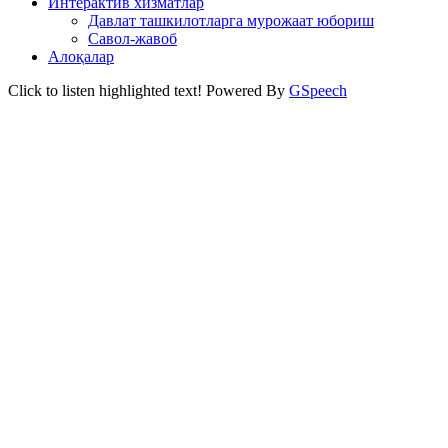
Интерактив хизматлар
Давлат ташкилотларга мурожаат юбориш
Савол-жавоб
Алоқалар
Click to listen highlighted text!
Powered By
GSpeech