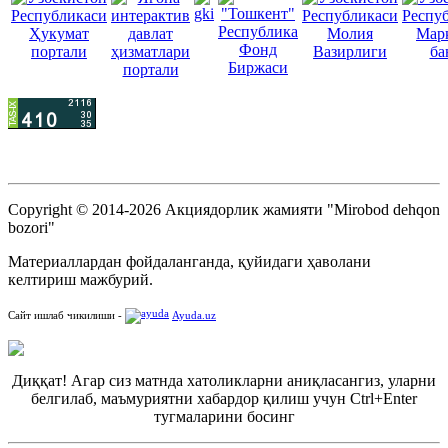
Copyright © 2014-2026 Акциядорлик жамияти "Mirobod dehqon
bozori"
Материаллардан фойдаланганда, қуйидаги ҳаволани
келтириш мажбурий.
Сайт ишлаб чикилиши -
Ayuda.uz
Диққат! Агар сиз матнда хатоликларни аниқласангиз, уларни
белгилаб, маъмуриятни хабардор қилиш учун Ctrl+Enter
тугмаларини босинг