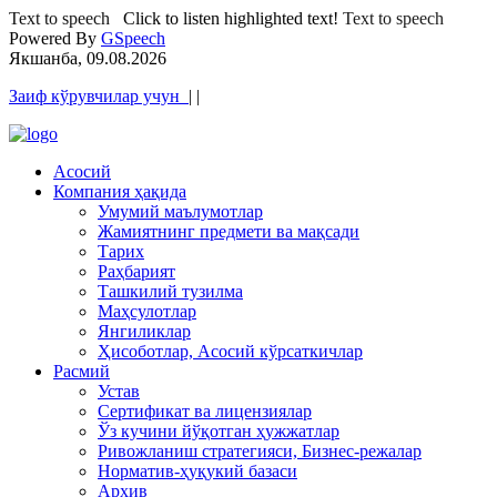
Text to speech
Click to listen highlighted text!
Text to speech
Powered By
GSpeech
Якшанба, 09.08.2026
Заиф кўрувчилар учун
|
|
Асосий
Компания ҳақида
Умумий маълумотлар
Жамиятнинг предмети ва мақсади
Тарих
Раҳбарият
Ташкилий тузилма
Маҳсулотлар
Янгиликлар
Ҳисоботлар, Асосий кўрсаткичлар
Расмий
Устав
Сертификат ва лицензиялар
Ўз кучини йўқотган ҳужжатлар
Ривожланиш стратегияси, Бизнес-режалар
Норматив-ҳуқукий базаси
Архив