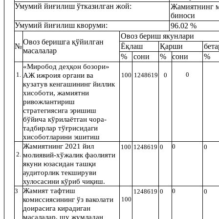
Умумий йиғилиш ўтказилган жой:
Жамиятнинг 
биноси
Умумий йиғилиш кворуми:
96.02 %
Овоз бериш якунлари
Овоз беришга қўйилган
№
Ёқлаш
Қарши
бет
масалалар
%
сони
%
сони
%
«Миробод де
ҳқон бозори
»
1.
0
АЖ ижроия органи ва
100
1248619
0
кузатув кенгашининг йиллик
хисоботи, жамиятни
ривожлантириш
стратегиясига эришиш
бўйича кўрилаётган чора-
тадбирлар тўғрисидаги
хисоботларини эшитиш
Жамиятнинг 2021 йил
0
100
1248619
0
0
2.
молиявий-х
ў
жалик фаолияти
якуни юзасидан таш
қи
аудиторлик
текшируви
хулосасини кўриб чиқиш.
Жамият тафтиш
3
0
1248619
0
0
комиссиясининг ўз ваколати
100
доирасига кирадиган
масалалар, шу жумладан