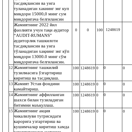
тасдиқлансин ва унга
туланадиган хакнинг энг куп
микдори 15000,0 минг сум
микдоригача белгилансин
Жамиятнинг 2022 йил
1248619
фаолияти учун тақи аудитор
0
0
100
“AUDIT-RUMANS”
аудиторлик ташкилоти
тасдиқлансин ва унга
тўланадиган хақнинг энг кўп
миқдори 13000.0 минг сўм
миқдоригача белгилансин.
Жамиятнинг ташкилий
12
0
100
1248619
0
0
тузилмасига ўзгартириш
киритиш ва тасдиқлаш.
Жамият Устав фондини
13
0
100
1248619
0
0
камайтириш.
Жамиятнинг аффилланган
14
0
100
1248619
0
0
шахси билан тузиладиган
битимни маъкуллаш.
Жамиятнинг акция
15
0
100
1248619
0
0
чикалилуви тугрисидаги
карорига узгартириш ва
кушимчалар киритиш хамда
узгартиришлар матнини