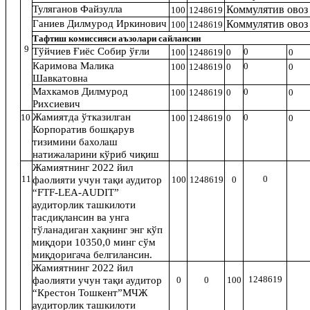
Туляганов Файзулла
Коммулятив овоз
100
1248619
Ганиев Дилмурод Иркинович
Коммулятив овоз
100
1248619
Тафтиш комиссияси аъзолари сайлансин
9
Тўйчиев Ғиёс Собир ўғли
0
100
1248619
0
0
Каримова Малика
0
100
1248619
0
0
Шавкатовна
Махкамов Дилмурод
0
100
1248619
0
0
Рихсиевич
Жамиятда ўтказилган
10
0
100
1248619
0
0
Корпоратив бошқарув
тизимини бахолаш
натижаларини кўриб чиқиш
Жамиятнинг 2022 йил
11
0
фаолияти учун тақи аудитор
100
1248619
0
“FTF-LEA-AUDIT”
аудиторлик ташкилоти
тасдиқлансин ва унга
тўланадиган хақнинг энг кўп
миқдори 10350,0 минг сўм
миқдоригача белгилансин.
Жамиятнинг 2022 йил
1248619
фаолияти учун тақи аудитор
0
0
100
“Крестон Тошкент”МЧЖ
аудиторлик ташкилоти