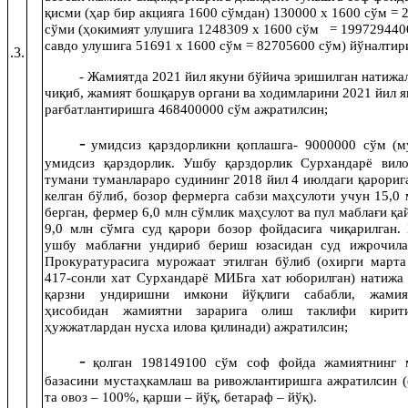
қисми (ҳар бир акцияга 1600 сўмдан) 130000 х 1600 сўм =
сўми (ҳокимият улушига 1248309 х 1600 сўм = 1997294400
савдо улушига 51691 х 1600 сўм = 82705600 сўм) йўналтир
.
3.
- Жамиятда 2021 йил якуни бўйича эришилган натижа
чиқиб, жамият бошқарув органи ва ходимларини 2021 йил 
рағбатлантиришга 468400000 сўм ажратилсин;
-
умидсиз қарздорликни қоплашга- 9000000 сўм (м
умидсиз қарздорлик. Ушбу қарздорлик Сурхандарё вило
тумани туманлараро судининг 2018 йил 4 июлдаги қарориг
келган бўлиб, бозор фермерга сабзи маҳсулоти учун 15,0
берган, фермер 6,0 млн сўмлик маҳсулот ва пул маблағи қа
9,0 млн сўмга суд қарори бозор фойдасига чиқарилган.
ушбу маблағни ундириб бериш юзасидан суд ижрочилар
Прокуратурасига мурожаат этилган бўлиб (охирги марта
417-сонли хат Сурхандарё МИБга хат юборилган) натижа
қарзни ундиришни имкони йўқлиги сабабли, жамия
ҳисобидан жамиятни зарарига олиш таклифи кирити
ҳужжатлардан нусха илова қилинади) ажратилсин;
-
қолган 198149100 сўм соф фойда жамиятнинг 
базасини мустаҳкамлаш ва ривожлантиришга ажратилсин (
та овоз – 100%, қарши – йўқ, бетараф – йўқ).