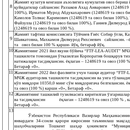
Жамият кузатув кенгаши аъзолигига кумулатив овоз бериш 
8
қуйидагилар сайлансин: Раззаков Ахад Анварович (1248619 
100%), Ирматов Мурод Абдукахарович (1248619 та овоз би
Камолов Толмас Каримович (1248619 та овоз билан 100%), 
Файзулла (1248619 та овоз билан 100%), Ганиев Дилмурод
(1248619 та овоз билан 100 %).
Жамият тафтиш комиссиясига Тўйчиев Ғиёс Собир ўғли, К
9
Шавкатовна, Махкамов Дилмурод Рихсиевич сайлансин. –ё
та овоз билан 100 % қарши- йўқ, бетараф йўқ.
10
Жамиятнинг 2021 йил якуни бўйича “FTF-LEA-AUDIT” МЧ
ташкилоти томонидан ўтказилган Корпоратив бошқарув ти
натижалари тасдиқлансин. ёқлаган – 1248619 та овоз (100 %
Бетараф «0».
11
Жамиятнинг 2022 йил фаолияти учун ташқи аудитор “FTF
МЧЖ аудиторлик ташкилоти тасдиқлансин ва унга тўланадиг
кўп миқдори 10350,0 минг сўм миқдоригача белгилансин. ё
та овоз (100 %) карши «0», Бетараф «0».
1
2
:Жамиятнинг ташкилий тузилмасига киритилган ўзгаришлар
ва тасдиқлансин ёқлаган – 1248619 та овоз (100 % , к
Бетараф «0».
13
Ўзбекистон Республикаси Вазирлар Маҳкамасини
январдаги 34-сонли қарори ижросини таъминлаш мақсад
шаҳобчаларини Тошкент шаҳар ҳокимлиги “Муницип