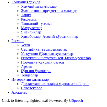
Компания ҳақида
Умумий маълумотлар
Жамиятнинг предмети ва мақсади
Тарих
Раҳбарият
Ташкилий тузилма
Маҳсулотлар
Янгиликлар
Ҳисоботлар, Асосий кўрсаткичлар
Расмий
Устав
Сертификат ва лицензиялар
Ўз кучини йўқотган ҳужжатлар
Ривожланиш стратегияси, Бизнес-режалар
Норматив-ҳуқукий базаси
Архив
Бўш иш ўринлари
Тендерлар
Интерактив хизматлар
Давлат ташкилотларга мурожаат юбориш
Савол-жавоб
Алоқалар
Click to listen highlighted text!
Powered By
GSpeech