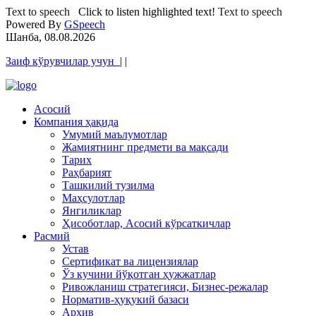
Text to speech
Click to listen highlighted text!
Text to speech
Powered By
GSpeech
Шанба, 08.08.2026
Заиф кўрувчилар учун
|
|
Асосий
Компания ҳақида
Умумий маълумотлар
Жамиятнинг предмети ва мақсади
Тарих
Раҳбарият
Ташкилий тузилма
Маҳсулотлар
Янгиликлар
Ҳисоботлар, Асосий кўрсаткичлар
Расмий
Устав
Сертификат ва лицензиялар
Ўз кучини йўқотган ҳужжатлар
Ривожланиш стратегияси, Бизнес-режалар
Норматив-ҳуқукий базаси
Архив