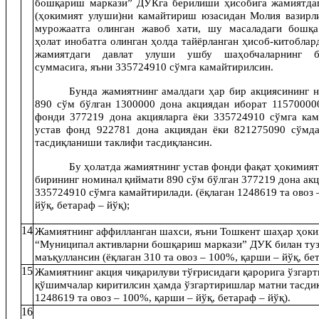
бошқариш маркази” ДУКга берилиши ҳисобига жамиятдаг
(ҳокимият улуши)ни камайтириш юзасидан
Молия вазирл
мурожаатга олинган жавоб хати, шу масаладаги бошқа
ҳолат инобатга олинган ҳолда тайёрланган ҳисоб-китоблар
жамиятдаги давлат улуши ушбу шаҳобчаларнинг б
суммасига, яъни 335724910 сўмга камайтирилсин.
Бунда жамиятнинг амалдаги ҳар бир акциясининг 
890
сўм бўлган 1
300000
дона акциядан иборат 1
1570000
фонди 377219 дона акцияларга ёки 335724910 сўмга кам
устав фонд 922781 дона акциядан ёки 821275090 сўмда
тасдиқланиши таклифи тасдиқлансин.
Бу ҳолатда жамиятнинг устав фонди фақат ҳокимият
бирининг номинал қиймати 890 сўм бўлган 377219 дона акц
335724910 сўмга камайтирилади.
(ёқлаган 124861
9
та овоз 
йўқ, бетараф – йўқ);
14
Жамиятнинг аффилланган шахси, яъни
Тошкент шаҳар ҳоки
“Муниципал активларни бошқариш маркази” ДУК
билан ту
маъқуллансин
(ёқлаган 310 та овоз – 100%, қарши – йўқ, бе
15
Жамиятнинг акция чиқарилуви тўғрисидаги қарорига ўзгар
қўшимчалар киритилсин ҳамда ўзгартиришлар матни тасдиқ
124861
9
та овоз – 100%, қарши – йўқ, бетараф – йўқ).
16