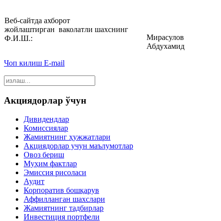
‎Веб-сайтда ахборот
жойлаштирган
ваколатли шахснинг
Мирасулов
Ф.И.Ш.:‎
Абдухамид‎‎
Чоп килиш
E-mail
Акциядорлар ўчун
Дивидендлар
Комиссиялар
Жамиятнинг ҳужжатлари
Акциядорлар учун маълумотлар
Овоз бериш
Муҳим фактлар
Эмиссия рисоласи
Аудит
Корпоратив бошқарув
Аффилланган шахслари
Жамиятнинг тадбирлар
Инвестиция портфели