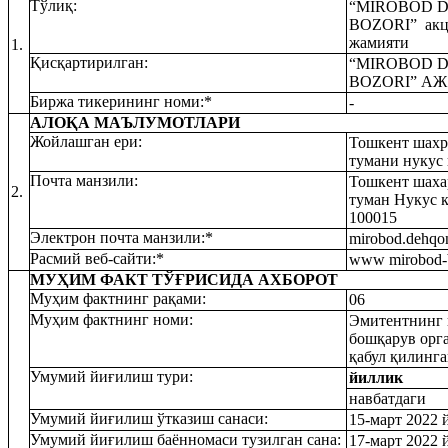
Тўлиқ:
“
MIROBOD
BOZORI
”
акц
жамияти
1.
Қисқартирилган:
“
MIROBOD
BOZORI
”
АЖ
Биржа тикерининг номи:*
-
АЛОҚА МАЪЛУМОТЛАРИ
Жойлашган ери:
Тошкент шах
тумани нукус
Почта манзили:
Тошкент шах
2.
туман Нукус 
100015
Электрон почта манзили:*
mirobod
.
dehqo
Расмий веб-сайти:*
www
mirobod
-
МУҲИМ ФАКТ ТЎҒРИСИДА АХБОРОТ
Муҳим фактнинг рақами:
06
Муҳим фактнинг номи:
Эмитентнинг
бошқарув орг
қабул қилинга
Умумий йиғилиш тури:
йиллик
навбатда
ги
Умумий йиғилиш ўтказиш санаси:
15-март 2022 
Умумий йиғилиш баённомаси тузилган сана:
17-март 2022 