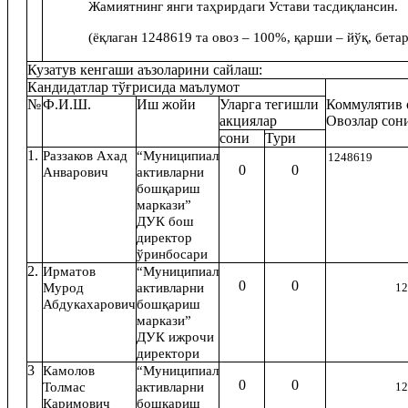
Жамиятнинг янги таҳрирдаги Устави тасдиқлансин
.
(ёқлаган 124861
9
та овоз – 100%, қарши – йўқ, бетар
Кузатув кенгаши аъзоларини сайлаш:
Кандидатлар тўғрисида маълумот
№
Ф.И.Ш.
Иш жойи
У
ларга тегишли
Коммулятив 
акциялар
Овозлар сон
сони
Тури
1.
Раззаков Ахад
“Муниципиал
1248619
0
0
Анварович
активларни
бошқариш
маркази”
ДУК бош
директор
ўринбосари
2.
Ирматов
“Муниципиал
0
0
Мурод
активларни
1
Абдукахарович
бошқариш
маркази”
ДУК ижрочи
директори
3
Камолов
“Муниципиал
0
0
Толмас
активларни
1
Каримович
бошқариш