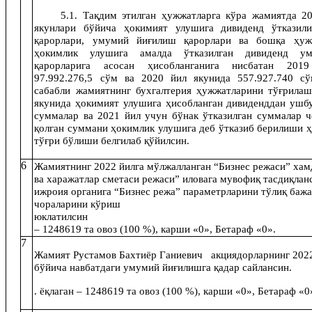
5.1. Тақдим этилган ҳужжатларга кўра жамиятда 2
якунлари бўйича ҳокимият улушига дивиденд ўтказил
қарорлари, умумий йиғилиш қарорлари ва бошқа ҳуж
ҳокимлик улушига амалда ўтказилган дивиденд у
қарорларига асосан ҳисобланганига нисбатан 201
97.992.276,5 сўм ва 2020 йил якунида 557.927.740 сў
сабабли жамиятнинг бухгалтерия ҳужжатларини тўғрила
якунида ҳокимият улушига ҳисобланган дивиденддан ушбу
суммалар ва 2021 йил учун бўнак ўтказилган суммалар ч
қолган суммани ҳокимлик улушига деб ўтказиб берилиши ҳ
тўғри бўлиши белгилаб қўйилсин.
6
Жамиятнинг 2022 йилга мўлжалланган “Бизнес режаси” ха
ва харажатлар сметаси режаси” иловага мувофиқ тасдиқлан
ижроия органига “Бизнес режа” параметрларини тўлиқ баж
чораларини кўриш
юклатилсин ёқл
– 1248619 та овоз (100 %), карши «0», Бетараф «0».
7
Жамият Рустамов Бахтиёр Ганиевич акциядорларнинг 2022
бўйича навбатдаги умумий йиғилишга қадар сайлансин.
. ёқлаган – 1248619 та овоз (100 %), карши «0», Бетараф «0