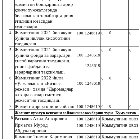
жамиятни бошқаришга доир
қонун хужжатларида
белгиланган талабларга риоя
этилиши юзасидан
хулосалари.
Жамиятнинг 2021 йил якуни
4
0
100
1248619
0
0
бўйича йиллик хисоботини
тасдиқлаш.
Жамиятнинг 2021 йил якуни
5
0
0
0
бўйича фойда ва зарарлари
100
1248619
хисоб варағини тасдиқлаш,
1248619
унинг фойдаси ва
зарарларини тақсимлаш.
Жамиятнинг 2022 йилга
6
0
0
0
мўлжалланган «Бизнес-
100
1248619
режаси» хамда “Даромадлар
ва харажатлар сметаси
режаси”ни
тасди
қ
лаш.
7
Жамият директорини сайлаш
0
100
1248619
0
0
Жамият кузатув кенгаши сайлансин овоз бериш тури Кумулятив
8
Раззаков Ахад Анварович
Коммулятив овоз
100
1248619
Ирматов Мурод
Коммулятив овоз
100
1248619
Абдукахарович
Камолов Толмас Каримович
Коммулятив овоз
100
1248619