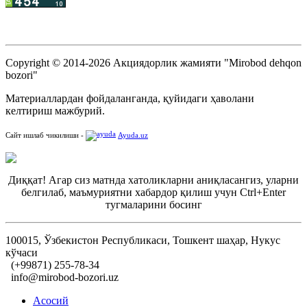
Copyright © 2014-2026 Акциядорлик жамияти "Mirobod dehqon
bozori"
Материаллардан фойдаланганда, қуйидаги ҳаволани
келтириш мажбурий.
Сайт ишлаб чикилиши -
Ayuda.uz
Диққат! Агар сиз матнда хатоликларни аниқласангиз, уларни
белгилаб, маъмуриятни хабардор қилиш учун Ctrl+Enter
тугмаларини босинг
100015, Ўзбекистон Республикаси, Тошкент шаҳар, Нукус
кўчаси
(+99871) 255-78-34
info@mirobod-bozori.uz
Асосий