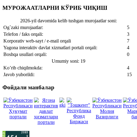
МУРОЖААТЛАРНИ КЎРИБ ЧИҚИШ
2026-yil davomida kelib tushgan murojaatlar soni:
Og`zaki murojaatlar:
5
Telefon / faks orqali:
3
Korporativ web-sayt / e-mail orqali
7
Yagona interaktiv davlat xizmatlari portali orqali:
4
Boshqa usullari orqali:
0
Umumiy soni: 19
Ko’rib chiqilmokda:
4
Javob yuborildi:
15
Фойдали манбалар