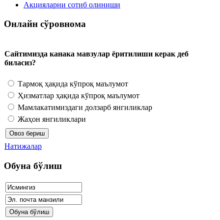
Акцияларни сотиб олиниши
Онлайн сўровнома
Сайтимизда канака мавзулар ёритилиши керак деб
биласиз?
Тармоқ ҳақида кўпроқ маълумот
Ҳизматлар ҳақида кўпроқ маълумот
Мамлакатимиздаги долзарб янгиликлар
Жаҳон янгиликлари
Натижалар
Обуна бўлиш