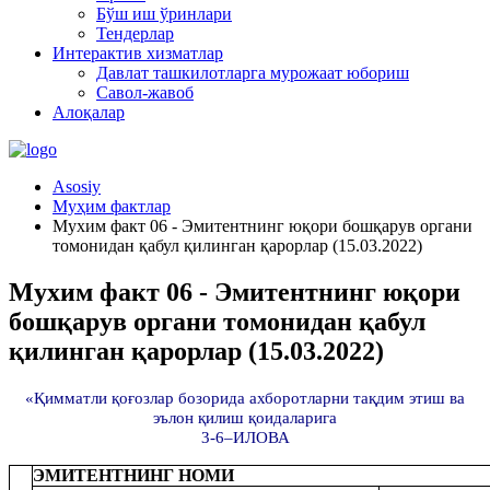
Бўш иш ўринлари
Тендерлар
Интерактив хизматлар
Давлат ташкилотларга мурожаат юбориш
Савол-жавоб
Алоқалар
Asosiy
Муҳим фактлар
Мухим факт 06 - Эмитентнинг юқори бошқарув органи
томонидан қабул қилинган қарорлар (15.03.2022)
Мухим факт 06 - Эмитентнинг юқори
бошқарув органи томонидан қабул
қилинган қарорлар (15.03.2022)
«Қимматли қоғозлар бозорида ахборотларни тақдим этиш ва
эълон қилиш қоидаларига
3-6–ИЛОВА
ЭМИТЕНТНИНГ НОМИ