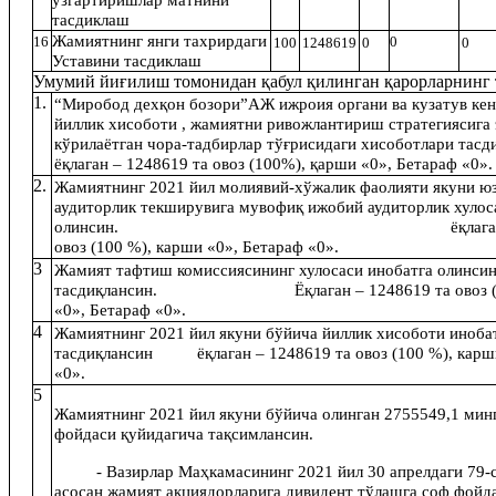
тасдиклаш
Жамиятнинг янги тахрирдаги
16
0
100
1248619
0
0
Уставини тасдиклаш
Умумий йиғилиш томонидан қабул қилинган қарорларнинг 
1.
“Миробод дехқон бозори”АЖ ижроия органи ва кузатув ке
йиллик хисоботи , жамиятни ривожлантириш стратегиясиг
кўрилаётган чора-тадбирлар тўғрисидаги хисоботлари тас
ёқлаган – 1248619 та овоз (100%), қарши «0», Бетараф «0».
2.
Жамиятнинг 2021 йил молиявий-хўжалик фаолияти якуни ю
аудиторлик текширувига мувофиқ ижобий аудиторлик хулос
олинсин.
ёқлага
овоз
(100 %), карши «0», Бетараф «0».
3
Жамият тафтиш комиссиясининг хулосаси инобатга олинсин
тасдиқлансин. Ёқлаган – 1248619 та овоз (10
«0», Бетараф «0».
4
Жамиятнинг 2021 йил якуни бўйича йиллик хисоботи инобат
тасдиқлансин ёқлаган – 1248619 та овоз (100 %), карш
«0».
5
Жамиятнинг 2021 йил якуни бўйича олинган 2755549,1 мин
фойдаси қуйидагича тақсимлансин.
- Вазирлар Маҳкамасининг 2021 йил 30 апрелдаги 79-
асосан жамият акциядорларига дивидент тўлашга соф фой