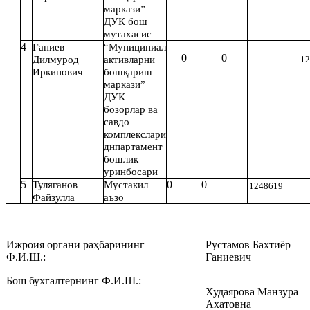
маркази”
ДУК бош
мутахасис
4
Ганиев
“Муниципиал
0
0
Дилмурод
активларни
1
Иркинович
бошқариш
маркази”
ДУК
бозорлар ва
савдо
комплекслари
днпартамент
бошлик
уринбосари
5
0
0
Туляганов
Мустакил
1248619
Файзулла
аъзо
Ижроия органи раҳбарининг
Рустамов Бахтиёр
Ф.И.Ш.:‎
Ганиевич
‎Бош бухгалтернинг Ф.И.Ш.:‎
Худаярова Манзура
Ахатовна