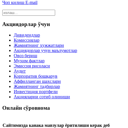
Чоп килиш
E-mail
Акциядорлар ўчун
Дивидендлар
Комиссиялар
Жамиятнинг ҳужжатлари
Акциядорлар учун маълумотлар
Овоз бериш
Муҳим фактлар
Эмиссия рисоласи
Аудит
Корпоратив бошқарув
Аффилланган шахслари
Жамиятнинг тадбирлар
Инвестиция портфели
Акцияларни сотиб олиниши
Онлайн сўровнома
Сайтимизда канака мавзулар ёритилиши керак деб