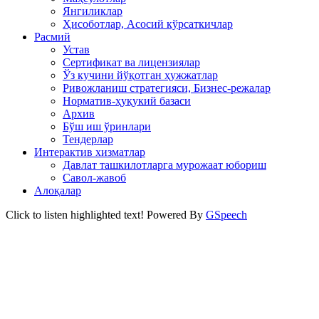
Янгиликлар
Ҳисоботлар, Асосий кўрсаткичлар
Расмий
Устав
Сертификат ва лицензиялар
Ўз кучини йўқотган ҳужжатлар
Ривожланиш стратегияси, Бизнес-режалар
Норматив-ҳуқукий базаси
Архив
Бўш иш ўринлари
Тендерлар
Интерактив хизматлар
Давлат ташкилотларга мурожаат юбориш
Савол-жавоб
Алоқалар
Click to listen highlighted text!
Powered By
GSpeech