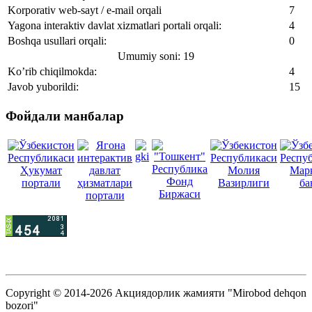
Korporativ web-sayt / e-mail orqali
7
Yagona interaktiv davlat xizmatlari portali orqali:
4
Boshqa usullari orqali:
0
Umumiy soni: 19
Ko’rib chiqilmokda:
4
Javob yuborildi:
15
Фойдали манбалар
Copyright © 2014-2026 Акциядорлик жамияти "Mirobod dehqon
bozori"