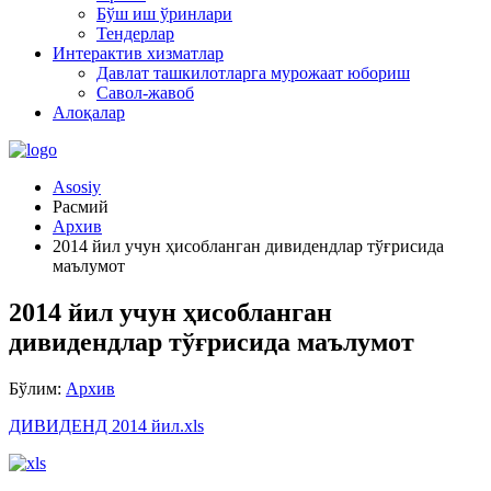
Бўш иш ўринлари
Тендерлар
Интерактив хизматлар
Давлат ташкилотларга мурожаат юбориш
Савол-жавоб
Алоқалар
Asosiy
Расмий
Архив
2014 йил учун ҳисобланган дивидендлар тўғрисида
маълумот
2014 йил учун ҳисобланган
дивидендлар тўғрисида маълумот
Бўлим:
Архив
ДИВИДЕНД 2014 йил.xls