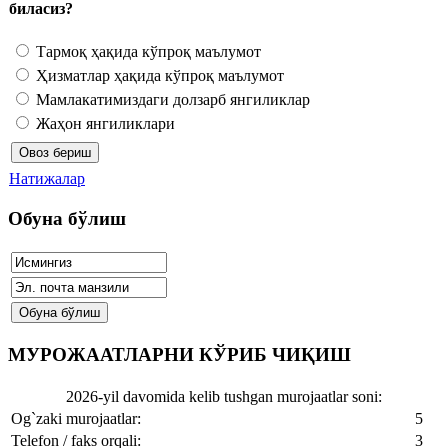
биласиз?
Тармоқ ҳақида кўпроқ маълумот
Ҳизматлар ҳақида кўпроқ маълумот
Мамлакатимиздаги долзарб янгиликлар
Жаҳон янгиликлари
Натижалар
Обуна бўлиш
МУРОЖААТЛАРНИ КЎРИБ ЧИҚИШ
2026-yil davomida kelib tushgan murojaatlar soni:
Og`zaki murojaatlar:
5
Telefon / faks orqali:
3