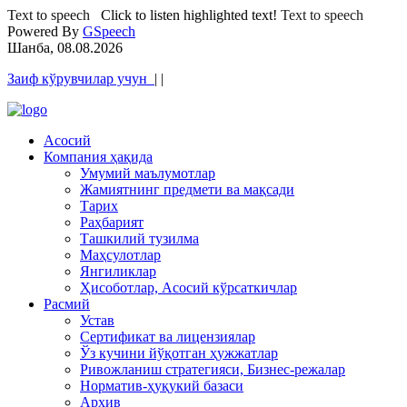
Text to speech
Click to listen highlighted text!
Text to speech
Powered By
GSpeech
Шанба, 08.08.2026
Заиф кўрувчилар учун
|
|
Асосий
Компания ҳақида
Умумий маълумотлар
Жамиятнинг предмети ва мақсади
Тарих
Раҳбарият
Ташкилий тузилма
Маҳсулотлар
Янгиликлар
Ҳисоботлар, Асосий кўрсаткичлар
Расмий
Устав
Сертификат ва лицензиялар
Ўз кучини йўқотган ҳужжатлар
Ривожланиш стратегияси, Бизнес-режалар
Норматив-ҳуқукий базаси
Архив