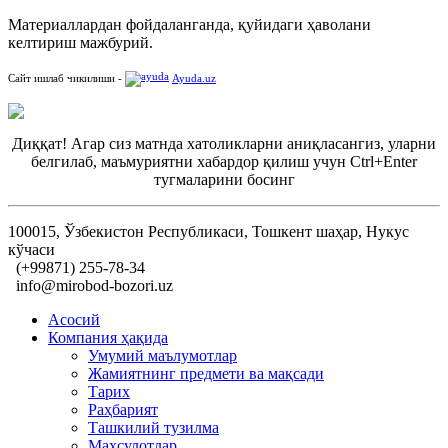
Материаллардан фойдаланганда, қуйидаги ҳаволани
келтириш мажбурий.
Сайт ишлаб чикилиши -
Ayuda.uz
Диққат! Агар сиз матнда хатоликларни аниқласангиз, уларни
белгилаб, маъмуриятни хабардор қилиш учун Ctrl+Enter
тугмаларини босинг
100015, Ўзбекистон Республикаси, Тошкент шаҳар, Нукус
кўчаси
(+99871) 255-78-34
info@mirobod-bozori.uz
Асосий
Компания ҳақида
Умумий маълумотлар
Жамиятнинг предмети ва мақсади
Тарих
Раҳбарият
Ташкилий тузилма
Маҳсулотлар