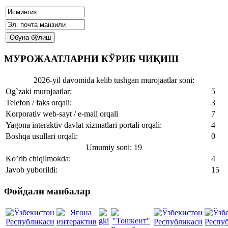
МУРОЖААТЛАРНИ КЎРИБ ЧИҚИШ
2026-yil davomida kelib tushgan murojaatlar soni:
Og`zaki murojaatlar:
5
Telefon / faks orqali:
3
Korporativ web-sayt / e-mail orqali
7
Yagona interaktiv davlat xizmatlari portali orqali:
4
Boshqa usullari orqali:
0
Umumiy soni: 19
Ko’rib chiqilmokda:
4
Javob yuborildi:
15
Фойдали манбалар