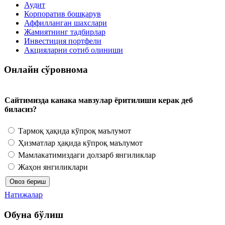
Аудит
Корпоратив бошқарув
Аффилланган шахслари
Жамиятнинг тадбирлар
Инвестиция портфели
Акцияларни сотиб олиниши
Онлайн сўровнома
Сайтимизда канака мавзулар ёритилиши керак деб
биласиз?
Тармоқ ҳақида кўпроқ маълумот
Ҳизматлар ҳақида кўпроқ маълумот
Мамлакатимиздаги долзарб янгиликлар
Жаҳон янгиликлари
Натижалар
Обуна бўлиш