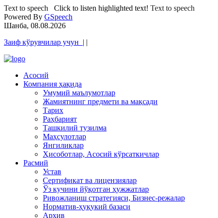
Text to speech
Click to listen highlighted text!
Text to speech
Powered By
GSpeech
Шанба, 08.08.2026
Заиф кўрувчилар учун
|
|
Асосий
Компания ҳақида
Умумий маълумотлар
Жамиятнинг предмети ва мақсади
Тарих
Раҳбарият
Ташкилий тузилма
Маҳсулотлар
Янгиликлар
Ҳисоботлар, Асосий кўрсаткичлар
Расмий
Устав
Сертификат ва лицензиялар
Ўз кучини йўқотган ҳужжатлар
Ривожланиш стратегияси, Бизнес-режалар
Норматив-ҳуқукий базаси
Архив