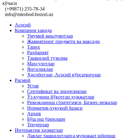
кўчаси
(+99871) 255-78-34
info@mirobod-bozori.uz
Асосий
Компания ҳақида
Умумий маълумотлар
Жамиятнинг предмети ва мақсади
Тарих
Раҳбарият
Ташкилий тузилма
Маҳсулотлар
Янгиликлар
Ҳисоботлар, Асосий кўрсаткичлар
Расмий
Устав
Сертификат ва лицензиялар
Ўз кучини йўқотган ҳужжатлар
Ривожланиш стратегияси, Бизнес-режалар
Норматив-ҳуқукий базаси
Архив
Бўш иш ўринлари
Тендерлар
Интерактив хизматлар
Давлат ташкилотларга мурожаат юбориш