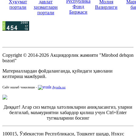
Copyright © 2014-2026 Акциядорлик жамияти "Mirobod dehqon
bozori"
Материаллардан фойдаланганда, қуйидаги ҳаволани
келтириш мажбурий.
Сайт ишлаб чикилиши -
Ayuda.uz
Диққат! Агар сиз матнда хатоликларни аниқласангиз, уларни
белгилаб, маъмуриятни хабардор қилиш учун Ctrl+Enter
тугмаларини босинг
100015, Ўзбекистон Республикаси, Тошкент шаҳар, Нукус