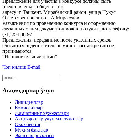
Предложение для участия в конкурсе должны быть
представлены в общества по
адресу: г. Ташкент, Мирабадский район, улица Нукус.
Ответственное лицо – А.Мирасулов.
Разъяснения по проведению конкурса и оформлению
связанных с ним документов можно получить по телефону:
(71) 254-38-97
Предложения, переданные после указанных сроков,
считаются недействительными и к рассмотрению не
принимаются.
“Исполнительный орган”
Чоп килиш
E-mail
Акциядорлар ўчун
Дивидендлар
Комиссиялар
Жамиятнинг ҳужжатлари
Акциядорлар учун маълумотлар
Овоз бериш
Муҳим фактлар
Эмиссия рисоласи