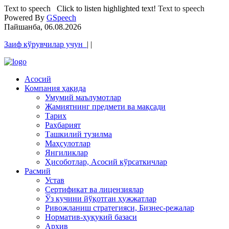
Text to speech
Click to listen highlighted text!
Text to speech
Powered By
GSpeech
Пайшанба, 06.08.2026
Заиф кўрувчилар учун
|
|
Асосий
Компания ҳақида
Умумий маълумотлар
Жамиятнинг предмети ва мақсади
Тарих
Раҳбарият
Ташкилий тузилма
Маҳсулотлар
Янгиликлар
Ҳисоботлар, Асосий кўрсаткичлар
Расмий
Устав
Сертификат ва лицензиялар
Ўз кучини йўқотган ҳужжатлар
Ривожланиш стратегияси, Бизнес-режалар
Норматив-ҳуқукий базаси
Архив