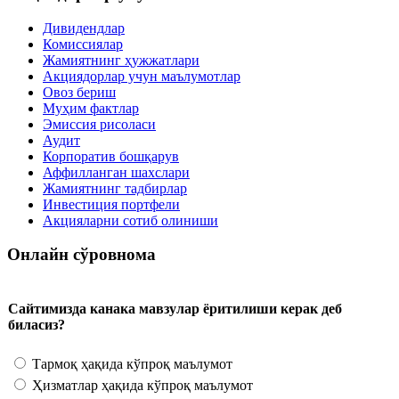
Дивидендлар
Комиссиялар
Жамиятнинг ҳужжатлари
Акциядорлар учун маълумотлар
Овоз бериш
Муҳим фактлар
Эмиссия рисоласи
Аудит
Корпоратив бошқарув
Аффилланган шахслари
Жамиятнинг тадбирлар
Инвестиция портфели
Акцияларни сотиб олиниши
Онлайн сўровнома
Сайтимизда канака мавзулар ёритилиши керак деб
биласиз?
Тармоқ ҳақида кўпроқ маълумот
Ҳизматлар ҳақида кўпроқ маълумот