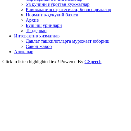
Ўз кучини йўқотган ҳужжатлар
Ривожланиш стратегияси, Бизнес-режалар
Норматив-ҳуқукий базаси
Архив
Бўш иш ўринлари
Тендерлар
Интерактив хизматлар
Давлат ташкилотларга мурожаат юбориш
Савол-жавоб
Алоқалар
Click to listen highlighted text!
Powered By
GSpeech