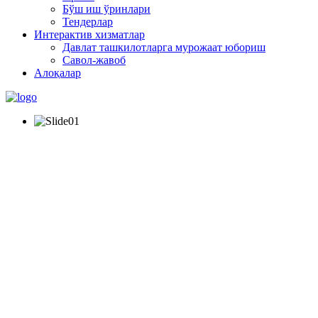
Бўш иш ўринлари
Тендерлар
Интерактив хизматлар
Давлат ташкилотларга мурожаат юбориш
Савол-жавоб
Алоқалар