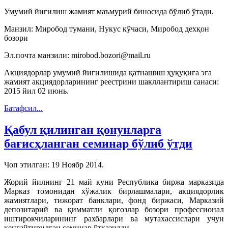
Умумий йиғилиш жамият маъмурий биносида бўлиб ўтади.
Манзил: Миробод тумани, Нукус кўчаси, Миробод дехқон
бозори
Эл.почта манзили: mirobod.bozori@mail.ru
Акциядорлар умумий йиғилишида қатнашиш ҳуқуқига эга
жамият акциядорларининг реестрини шакллантириш санаси:
2015 йил 02 июнь.
Батафсил...
Қабул қилинган қонунларга
бағисҳланган семинар бўлиб ўтди
Чоп этилган:
19 Ноябр 2014
.
Жорий йилнинг 21 май куни Республика биржа марказида
Марказ томонидан хўжалик бирлашмалари, акциядорлик
жамиятлари, тижорат банклари, фонд биржаси, Марказий
депозитарий ва қимматли қоғозлар бозори профессионал
иштирокчиларининг рахбарлари ва мутахассислари учун
кенгайтирилган семинар ўтказилди.