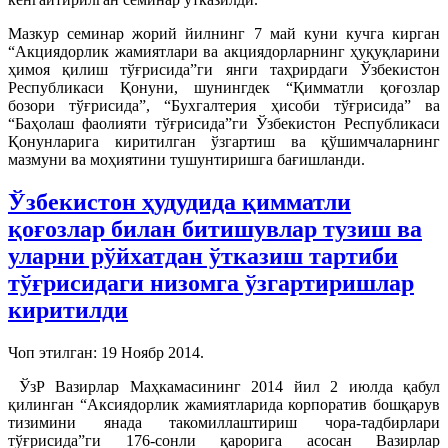
Мазкур семинар жорий йилнинг 7 май куни кучга кирган
“Акциядорлик жамиятлари ва акциядорларнинг ҳуқуқларини
ҳимоя қилиш тўғрисида”ги янги таҳрирдаги Ўзбекистон
Республикаси Қонуни, шунингдек “Қимматли қоғозлар
бозори тўғрисида”, “Бухгалтерия ҳисоби тўғрисида” ва
“Баҳолаш фаолияти тўғрисида”ги Ўзбекистон Республикаси
Қонунларига киритилган ўзгартиш ва қўшимчаларнинг
мазмуни ва моҳиятини тушунтиришга бағишланди.
Ўзбекистон ҳудудида қимматли
қоғозлар билан битишувлар тузиш ва
уларни рўйхатдан ўтказиш тартиби
тўғрисидаги низомга ўзгартиришлар
киритилди
Чоп этилган:
19 Ноябр 2014
.
ЎзР Вазирлар Маҳкамасининг 2014 йил 2 июлда қабул
қилинган “Аксиядорлик жамиятларида корпоратив бошқарув
тизимини янада такомиллаштириш чора-тадбирлари
тўғрисида”ги 176-сонли қарорига асосан Вазирлар