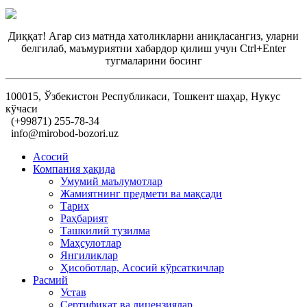
Диққат! Агар сиз матнда хатоликларни аниқласангиз, уларни
белгилаб, маъмуриятни хабардор қилиш учун Ctrl+Enter
тугмаларини босинг
100015, Ўзбекистон Республикаси, Тошкент шаҳар, Нукус
кўчаси
(+99871) 255-78-34
info@mirobod-bozori.uz
Асосий
Компания ҳақида
Умумий маълумотлар
Жамиятнинг предмети ва мақсади
Тарих
Раҳбарият
Ташкилий тузилма
Маҳсулотлар
Янгиликлар
Ҳисоботлар, Асосий кўрсаткичлар
Расмий
Устав
Сертификат ва лицензиялар