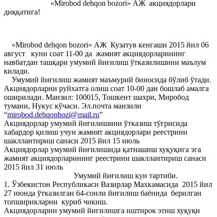
«Mirobod dehqon bozori» АЖ акциядорлари
диққатига!
«Mirobod dehqon bozori» АЖ Кузатув кенгаши 2015 йил 06
август куни соат 11-00 да жамият акциядорларининг
навбатдан ташқари умумий йиғилиш ўтказилишини маълум
килади.
Умумий йиғилиш жамият маъмурий биносида бўлиб ўтади.
Акциядорларни руйхатга олиш соат 10-00 дан бошлаб амалга
оширилади. Манзил: 100015, Тошкент шахри, Миробод
тумани, Нукус кўчаси. Эл.почта манзили
“
mirobod.dehqonbozi@mail.ru
”
Акциядорлар умумий йиғилишини ўтказиш тўғрисида
хабардор қилиш учун жамият акциядорлари реестрини
шакллантириш санаси 2015 йил 15 июль
Акциядорлар умумий йиғилишида қатнашиш хуқуқига эга
жамият акциядорларининг реестрини шакллантириш санаси
2015 йил 31 июль
Умумий йиғилиш кун тартиби.
1. Ўзбекистон Республикаси Вазирлар Махкамасида 2015 йил
27 июнда ўтказилган 64-сонли йиғилиш баёнида берилган
топширикларни куриб чикиш.
Акциядорларни умумий йигилишга иштирок этиш хуқуқи