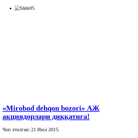
«Mirobod dehqon bozori» АЖ
акциядорлари диққатига!
Чоп этилган:
21 Июл 2015
.