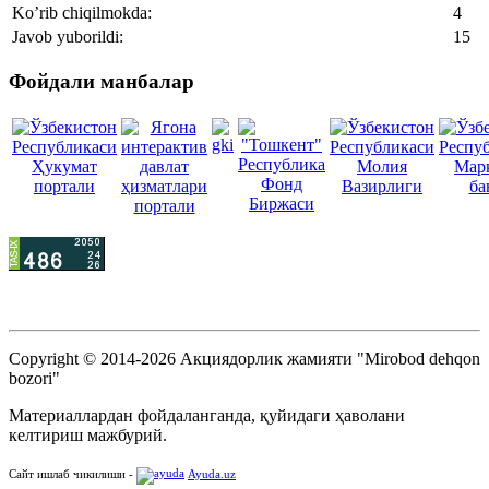
Ko’rib chiqilmokda:
4
Javob yuborildi:
15
Фойдали манбалар
Copyright © 2014-2026 Акциядорлик жамияти "Mirobod dehqon
bozori"
Материаллардан фойдаланганда, қуйидаги ҳаволани
келтириш мажбурий.
Сайт ишлаб чикилиши -
Ayuda.uz