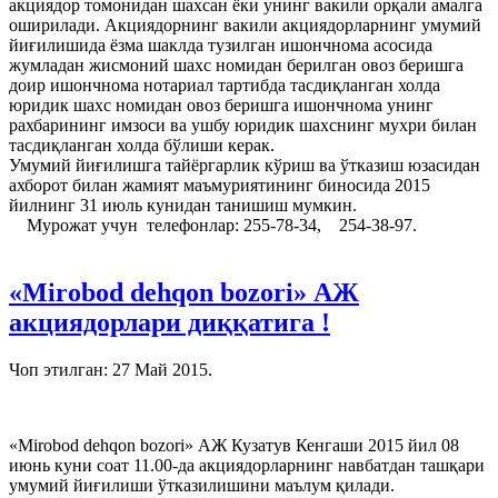
акциядор томонидан шахсан ёки унинг вакили орқали амалга
оширилади. Акциядорнинг вакили акциядорларнинг умумий
йиғилишида ёзма шаклда тузилган ишончнома асосида
жумладан жисмоний шахс номидан берилган овоз беришга
доир ишончнома нотариал тартибда тасдиқланган холда
юридик шахс номидан овоз беришга ишончнома унинг
рахбарининг имзоси ва ушбу юридик шахснинг мухри билан
тасдиқланган холда бўлиши керак.
Умумий йиғилишга тайёргарлик кўриш ва ўтказиш юзасидан
ахборот билан жамият маъмуриятининг биносида 2015
йилнинг 31 июль кунидан танишиш мумкин.
Мурожат учун телефонлар: 255-78-34, 254-38-97.
«Mirobod dehqon bozori» АЖ
акциядорлари диққатига !
Чоп этилган:
27 Май 2015
.
«Mirobod dehqon bozori» АЖ Кузатув Кенгаши 2015 йил 08
июнь куни соат 11.00-да акциядорларнинг навбатдан ташқари
умумий йиғилиши ўтказилишини маълум қилади.