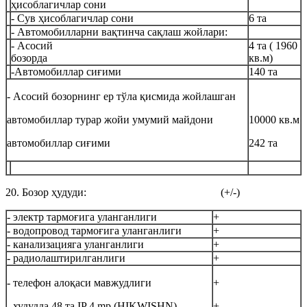
ҳисоблагичлар сони
- Сув ҳисоблагичлар сони
6 та
- Автомобилларни вақтинча сақлаш жойлари:
- Асосий
4 та ( 1960
бозорда
кв.м)
-Автомобиллар сиғими
140 та
- Асосий бозорнинг ер тўла қисмида жойлашган
автомобиллар турар жойи умумий майдони
10000 кв.м
автомобиллар сиғими
242 та
20. Бозор ҳудуди: (+/-)
- электр тармоғига уланганлиги
+
- водопровод тармоғига уланганлиги
+
- канализацияга уланганлиги
+
- радиолаштирилганлиги
+
- телефон алоқаси мавжудлиги
+
- худудда 48 та IP 4 mp (HIKWISHN)
+