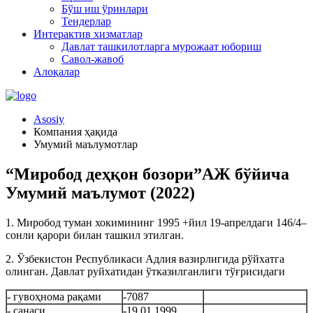
Бўш иш ўринлари
Тендерлар
Интерактив хизматлар
Давлат ташкилотларга мурожаат юбориш
Савол-жавоб
Алоқалар
Asosiy
Компания ҳақида
Умумий маълумотлар
“Миробод деҳқон бозори”АЖ бўйича
Умумий маълумот (2022)
1. Миробод туман хокимининг 1995 +йил 19-апрелдаги 146/4–
сонли қарори билан ташкил этилган.
2. Ўзбекистон Республикаси Адлия вазирлигида рўйхатга
олинган. Давлат руйхатидан ўтказилганлиги тўғрисидаги
- гувоҳнома рақами
-7087
- санаси
-19.01.1999