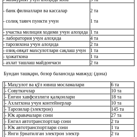
- банк филиаллари ва кассалар
2 та
- солиқ таянч пункти учун
1 та
- участка милиция ходими учун алоҳида
1 та
- лаборатория учун алоҳида
4 та
- тарозихона учун алоҳида
2 та
- озиқ-овқат махсулотлари сақлаш учун
1 та
- ҳожатхона
1 та
- ахлат ташлаш майдончаси
2 та
Бундан ташқари, бозор балансида мавжуд: (дона)
- Маҳсулот ва қўл ювиш мосламалари
6 та
- Совуткичлар
10 та
- Ёнғин хавфсизлиги қалқонлари
18 та
- Ахлатхона учун контейнерлар
10 та
- Тарозилар (электрон)
145 та
- Юк аравачалари сони
27 та
- Енгил автотранспортлар сони
2 та
- Юк автотранспортлари сони
1 та
- Янги ўрнатилган электрон электр
2 та