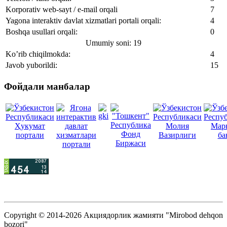
Korporativ web-sayt / e-mail orqali
7
Yagona interaktiv davlat xizmatlari portali orqali:
4
Boshqa usullari orqali:
0
Umumiy soni: 19
Ko’rib chiqilmokda:
4
Javob yuborildi:
15
Фойдали манбалар
Copyright © 2014-2026 Акциядорлик жамияти "Mirobod dehqon
bozori"