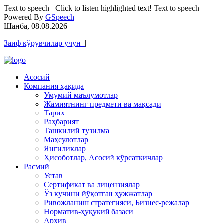
Text to speech
Click to listen highlighted text!
Text to speech
Powered By
GSpeech
Шанба, 08.08.2026
Заиф кўрувчилар учун
|
|
Асосий
Компания ҳақида
Умумий маълумотлар
Жамиятнинг предмети ва мақсади
Тарих
Раҳбарият
Ташкилий тузилма
Маҳсулотлар
Янгиликлар
Ҳисоботлар, Асосий кўрсаткичлар
Расмий
Устав
Сертификат ва лицензиялар
Ўз кучини йўқотган ҳужжатлар
Ривожланиш стратегияси, Бизнес-режалар
Норматив-ҳуқукий базаси
Архив