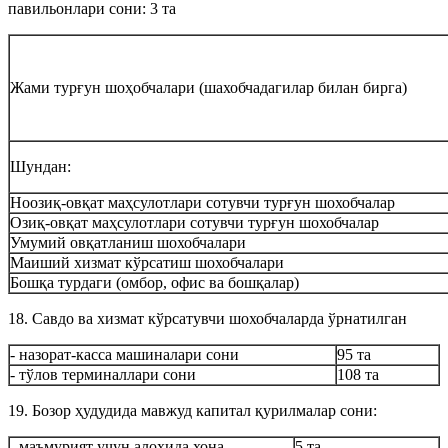
павильонлари сони: 3 та
Жами турғун шоҳобчалари (шахобчадагилар билан бирга)
Шундан:
Ноозиқ-овқат маҳсулотлари сотувчи турғун шохобчалар
Озиқ-овқат маҳсулотлари сотувчи турғун шохобчалар
Умумий овқатланиш шохобчалари
Маиший хизмат кўрсатиш шохобчалари
Бошқа турдаги (омбор, офис ва бошқалар)
18. Савдо ва хизмат кўрсатувчи шохобчаларда ўрнатилган
- назорат-касса машиналари сони
95 та
- тўлов терминаллари сони
108 та
19. Бозор ҳудудида мавжуд капитал қурилмалар сони:
- маъмурият учун алоҳида хона
5 та