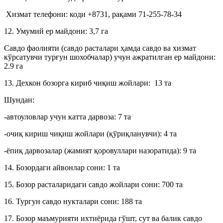
Хизмат телефони: коди +8731, рақами 71-255-78-34
12. Умумий ер майдони: 3,7 га
Савдо фаолияти (савдо расталари ҳамда савдо ва хизмат
кўрсатувчи турғун шохобчалар) учун ажратилган ер майдони:
2.9 га
13. Дехкон бозорга кириб чиқиш жойлари: 13 та
Шундан:
-автоуловлар учун катта дарвоза: 7 та
-очиқ кириш чиқиш жойлари (қўриқланувчи): 4 та
-ёпиқ дарвозалар (жамият қоровуллари назоратида): 9 та
14. Бозордаги айвонлар сони: 1 та
15. Бозор расталаридаги савдо жойлари сони: 700 та
16. Тургун савдо нукталари сони: 188 та
17. Бозор маъмурияти ихтиёрида гўшт, сут ва балик савдо