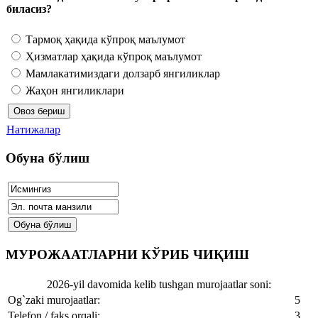
биласиз?
Тармоқ ҳақида кўпроқ маълумот
Ҳизматлар ҳақида кўпроқ маълумот
Мамлакатимиздаги долзарб янгиликлар
Жаҳон янгиликлари
Натижалар
Обуна бўлиш
МУРОЖААТЛАРНИ КЎРИБ ЧИҚИШ
2026-yil davomida kelib tushgan murojaatlar soni:
Og`zaki murojaatlar:
5
Telefon / faks orqali:
3