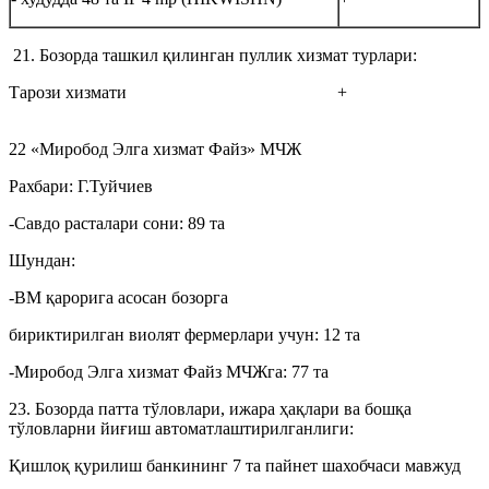
21. Бозорда ташкил қилинган пуллик хизмат турлари:
Тарози хизмати
+
22 «Миробод Элга хизмат Файз» МЧЖ
Рахбари: Г.Туйчиев
-Савдо расталари сони: 89 та
Шундан:
-ВМ қарорига асосан бозорга
бириктирилган виолят фермерлари учун: 12 та
-Миробод Элга хизмат Файз МЧЖга: 77 та
23. Бозорда патта тўловлари, ижара ҳақлари ва бошқа
тўловларни йиғиш автоматлаштирилганлиги:
Қишлоқ қурилиш банкининг 7 та пайнет шахобчаси мавжуд