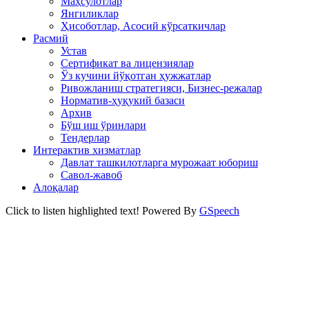
Маҳсулотлар
Янгиликлар
Ҳисоботлар, Асосий кўрсаткичлар
Расмий
Устав
Сертификат ва лицензиялар
Ўз кучини йўқотган ҳужжатлар
Ривожланиш стратегияси, Бизнес-режалар
Норматив-ҳуқукий базаси
Архив
Бўш иш ўринлари
Тендерлар
Интерактив хизматлар
Давлат ташкилотларга мурожаат юбориш
Савол-жавоб
Алоқалар
Click to listen highlighted text!
Powered By
GSpeech