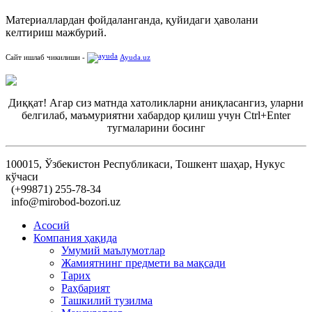
Материаллардан фойдаланганда, қуйидаги ҳаволани
келтириш мажбурий.
Сайт ишлаб чикилиши -
Ayuda.uz
Диққат! Агар сиз матнда хатоликларни аниқласангиз, уларни
белгилаб, маъмуриятни хабардор қилиш учун Ctrl+Enter
тугмаларини босинг
100015, Ўзбекистон Республикаси, Тошкент шаҳар, Нукус
кўчаси
(+99871) 255-78-34
info@mirobod-bozori.uz
Асосий
Компания ҳақида
Умумий маълумотлар
Жамиятнинг предмети ва мақсади
Тарих
Раҳбарият
Ташкилий тузилма