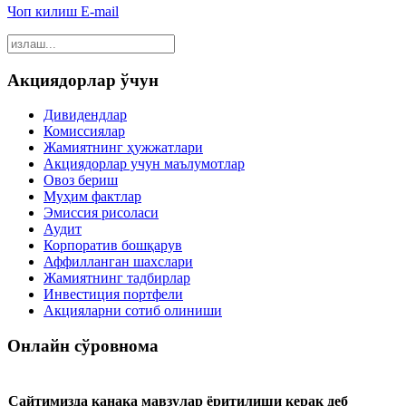
Чоп килиш
E-mail
Акциядорлар ўчун
Дивидендлар
Комиссиялар
Жамиятнинг ҳужжатлари
Акциядорлар учун маълумотлар
Овоз бериш
Муҳим фактлар
Эмиссия рисоласи
Аудит
Корпоратив бошқарув
Аффилланган шахслари
Жамиятнинг тадбирлар
Инвестиция портфели
Акцияларни сотиб олиниши
Онлайн сўровнома
Сайтимизда канака мавзулар ёритилиши керак деб