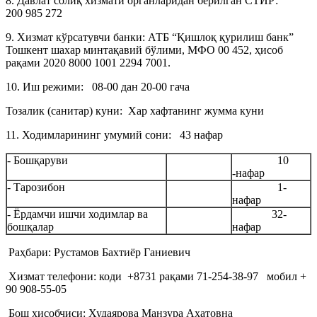
8. Давлат солиқ хизмати органларидан берилган СТИР:
200 985 272
9. Хизмат кўрсатувчи банки: АТБ “Қишлоқ қурилиш банк”
Тошкент шахар минтақавий бўлими, МФО 00 452, ҳисоб
рақами 2020 8000 1001 2294 7001.
10. Иш режими: 08-00 дан 20-00 гача
Тозалик (санитар) куни: Хар хафтанинг жумма куни
11. Ходимларининг умумий сони: 43 нафар
- Бошқаруви
10
-нафар
- Тарозибон
1-
нафар
- Ёрдамчи ишчи ходимлар ва
32-
бошқалар
нафар
Раҳбари: Рустамов Бахтиёр Ганиевич
Хизмат телефони: коди +8731 рақами 71-254-38-97 мобил +
90 908-55-05
Бош ҳисобчиси: Худаярова Манзура Ахатовна