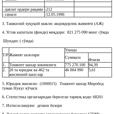
- давлат ордери рақами
-212
- санаси
-12.05.1996
3. Ташкилий хуқуқий шакли: акциядорлик жамияти (АЖ)
4. Устав капитали (фонди) миқдори: 821 275 090 минг сўмда
Шундан: ( сўмда)
Улиши
Т/Р
Жамият аъзолари
Суммаси
Фоизи
1.
Тошкент шахар хокимлиги
775 270 100
94,39
2.
26 та юридик ва 462 та
46 004 990
5,61
жисмоний шахслар
5. Юридик манзили: (1000015) Тошкент шахар Миробод
туман Нукус кўчаси
6. Статистика органларидан берилган тармоқ коди: 68201
7. Ихтисослашуви: дехкон бозори