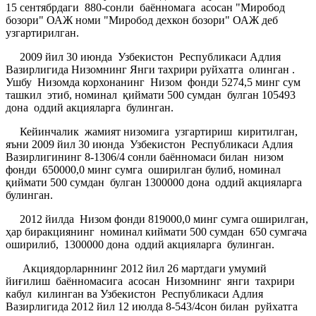
15 сентябрдаги 880-сонли баённомага асосан "Миробод
бозори" ОАЖ номи "Миробод дехкон бозори" ОАЖ деб
узгартирилган.
2009 йил 30 июнда Узбекистон Республикаси Адлия
Вазирлигида Низомнинг Янги тахрири руйхатга олинган .
Ушбу Низомда корхонанинг Низом фонди 5274,5 минг сум
ташкил этиб, номинал қиймати 500 сумдан булган 105493
дона оддий акцияларга булинган.
Кейинчалик жамият низомига узгартириш киритилган,
яъни 2009 йил 30 июнда Узбекистон Республикаси Адлия
Вазирлигининг 8-1306/4 сонли баённомаси билан низом
фонди 650000,0 минг сумга оширилган булиб, номинал
қиймати 500 сумдан булган 1300000 дона оддий акцияларга
булинган.
2012 йилда Низом фонди 819000,0 минг сумга оширилган,
ҳар биракциянинг номинал киймати 500 сумдан 650 сумгача
оширилиб, 1300000 дона оддий акцияларга булинган.
Акциядорларннинг 2012 йил 26 мартдаги умумий
йиғилиш баённомасига асосан Низомнинг янги тахрири
кабул килинган ва Узбекистон Республикаси Адлия
Вазирлигида 2012 йил 12 июлда 8-543/4сон билан руйхатга