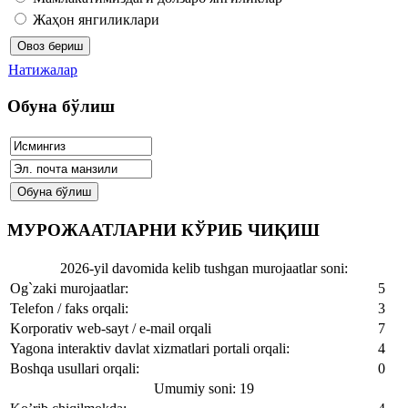
Жаҳон янгиликлари
Натижалар
Обуна бўлиш
МУРОЖААТЛАРНИ КЎРИБ ЧИҚИШ
2026-yil davomida kelib tushgan murojaatlar soni:
Og`zaki murojaatlar:
5
Telefon / faks orqali:
3
Korporativ web-sayt / e-mail orqali
7
Yagona interaktiv davlat xizmatlari portali orqali:
4
Boshqa usullari orqali:
0
Umumiy soni: 19