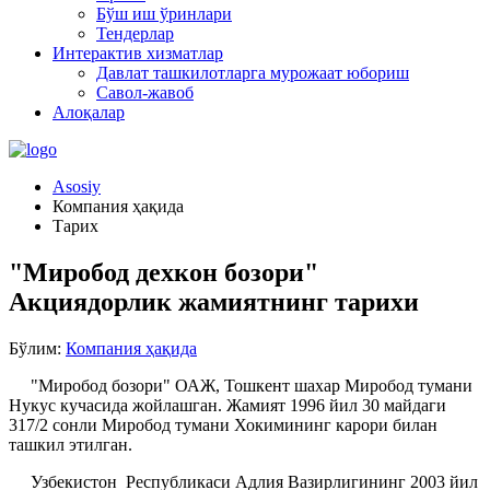
Бўш иш ўринлари
Тендерлар
Интерактив хизматлар
Давлат ташкилотларга мурожаат юбориш
Савол-жавоб
Алоқалар
Asosiy
Компания ҳақида
Тарих
"Миробод дехкон бозори"
Акциядорлик жамиятнинг тарихи
Бўлим:
Компания ҳақида
"Миробод бозори" ОАЖ, Тошкент шахар Миробод тумани
Нукус кучасида жойлашган. Жамият 1996 йил 30 майдаги
317/2 сонли Миробод тумани Хокимининг карори билан
ташкил этилган.
Узбекистон Республикаси Адлия Вазирлигининг 2003 йил