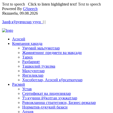
Text to speech
Click to listen highlighted text!
Text to speech
Powered By
GSpeech
Якшанба, 09.08.2026
Заиф кўрувчилар учун
|
|
Асосий
Компания ҳақида
Умумий маълумотлар
Жамиятнинг предмети ва мақсади
Тарих
Раҳбарият
Ташкилий тузилма
Маҳсулотлар
Янгиликлар
Ҳисоботлар, Асосий кўрсаткичлар
Расмий
Устав
Сертификат ва лицензиялар
Ўз кучини йўқотган ҳужжатлар
Ривожланиш стратегияси, Бизнес-режалар
Норматив-ҳуқукий базаси
Архив