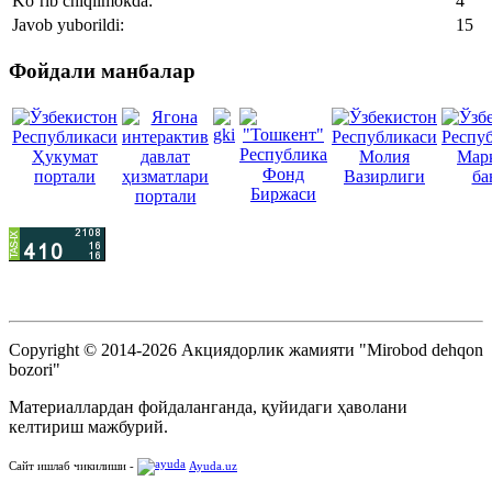
Ko’rib chiqilmokda:
4
Javob yuborildi:
15
Фойдали манбалар
Copyright © 2014-2026 Акциядорлик жамияти "Mirobod dehqon
bozori"
Материаллардан фойдаланганда, қуйидаги ҳаволани
келтириш мажбурий.
Сайт ишлаб чикилиши -
Ayuda.uz