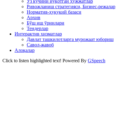
Ўз кучини йўқотган ҳужжатлар
Ривожланиш стратегияси, Бизнес-режалар
Норматив-ҳуқукий базаси
Архив
Бўш иш ўринлари
Тендерлар
Интерактив хизматлар
Давлат ташкилотларга мурожаат юбориш
Савол-жавоб
Алоқалар
Click to listen highlighted text!
Powered By
GSpeech