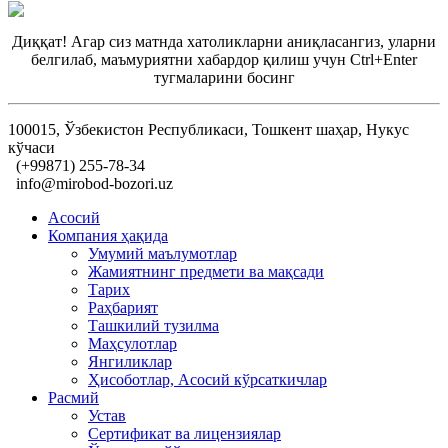
Диққат! Агар сиз матнда хатоликларни аниқласангиз, уларни
белгилаб, маъмуриятни хабардор қилиш учун Ctrl+Enter
тугмаларини босинг
100015, Ўзбекистон Республикаси, Тошкент шаҳар, Нукус
кўчаси
(+99871) 255-78-34
info@mirobod-bozori.uz
Асосий
Компания ҳақида
Умумий маълумотлар
Жамиятнинг предмети ва мақсади
Тарих
Раҳбарият
Ташкилий тузилма
Маҳсулотлар
Янгиликлар
Ҳисоботлар, Асосий кўрсаткичлар
Расмий
Устав
Сертификат ва лицензиялар