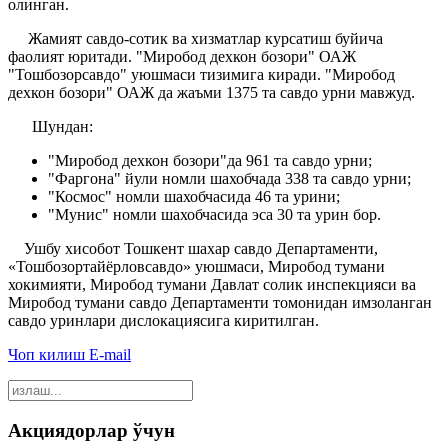
олинган.
Жамият савдо-сотик ва хизматлар курсатиш буйича
фаолият юритади. "Миробод дехкон бозори" ОАЖ
"Тошбозорсавдо" уюшмаси тизимига киради. "Миробод
дехкон бозори" ОАЖ да жаъми 1375 та савдо урни мавжуд.
Шундан:
"Миробод дехкон бозори"да 961 та савдо урни;
"Фаргона" йули номли шахобчада 338 та савдо урни;
"Космос" номли шахобчасида 46 та урини;
"Мунис" номли шахобчасида эса 30 та урин бор.
Ушбу хисобот Тошкент шахар савдо Департаменти,
«Тошбозортайёрловсавдо» уюшмаси, Миробод тумани
хокимияти, Миробод тумани Давлат солик инспекцияси ва
Миробод тумани савдо Департаменти томонидан имзоланган
савдо уринлари дислокациясига киритилган.
Чоп килиш
E-mail
Акциядорлар ўчун