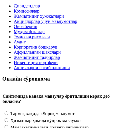
Дивидендлар
Комиссиялар
Жамиятнинг ҳужжатлари
Акциядорлар учун маълумотлар
Овоз бериш
Муҳим фактлар
Эмиссия рисоласи
Аудит
Корпоратив бошқарув
Аффилланган шахслари
Жамиятнинг тадбирлар
Инвестиция портфели
Акцияларни сотиб олиниши
Онлайн сўровнома
Сайтимизда канака мавзулар ёритилиши керак деб
биласиз?
Тармоқ ҳақида кўпроқ маълумот
Ҳизматлар ҳақида кўпроқ маълумот
Мамлакатимиздаги долзарб янгиликлар