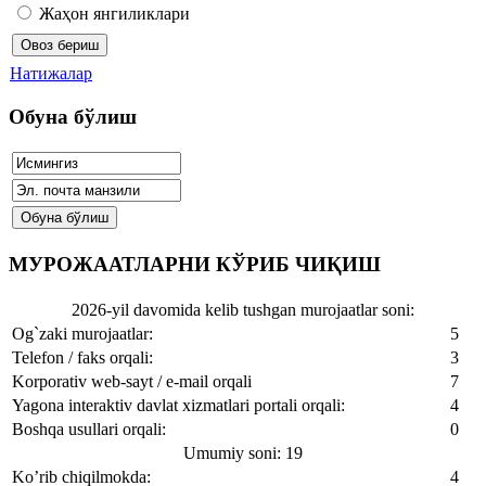
Жаҳон янгиликлари
Натижалар
Обуна бўлиш
МУРОЖААТЛАРНИ КЎРИБ ЧИҚИШ
2026-yil davomida kelib tushgan murojaatlar soni:
Og`zaki murojaatlar:
5
Telefon / faks orqali:
3
Korporativ web-sayt / e-mail orqali
7
Yagona interaktiv davlat xizmatlari portali orqali:
4
Boshqa usullari orqali:
0
Umumiy soni: 19
Ko’rib chiqilmokda:
4