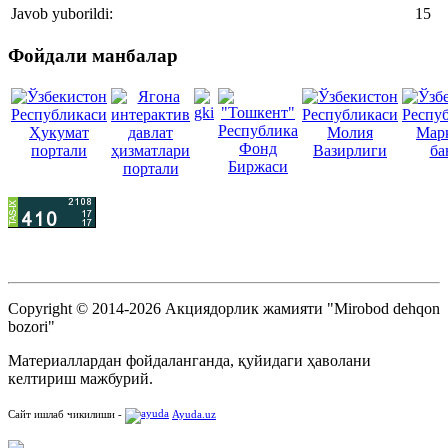
Javob yuborildi:
15
Фойдали манбалар
Copyright © 2014-2026 Акциядорлик жамияти "Mirobod dehqon
bozori"
Материаллардан фойдаланганда, қуйидаги ҳаволани
келтириш мажбурий.
Сайт ишлаб чикилиши -
Ayuda.uz