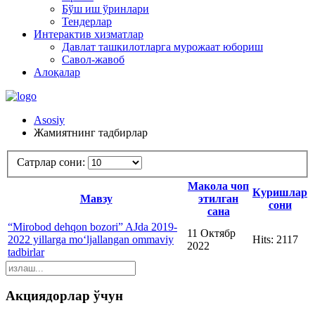
Бўш иш ўринлари
Тендерлар
Интерактив хизматлар
Давлат ташкилотларга мурожаат юбориш
Савол-жавоб
Алоқалар
Asosiy
Жамиятнинг тадбирлар
Сатрлар сони:
Макола чоп
Куришлар
Мавзу
этилган
сони
сана
“Mirobod dehqon bozori” AJda 2019-
11 Октябр
2022 yillarga mo‘ljallangan ommaviy
Hits: 2117
2022
tadbirlar
Акциядорлар ўчун