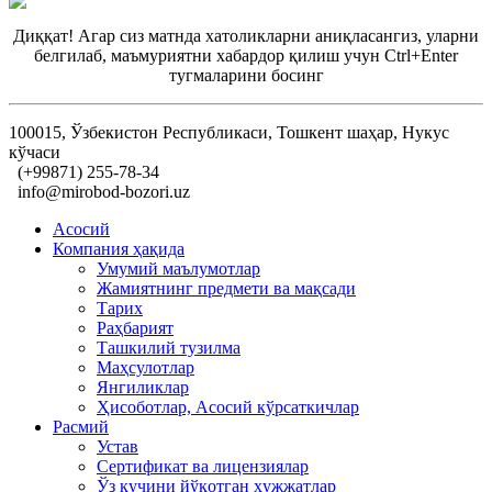
Диққат! Агар сиз матнда хатоликларни аниқласангиз, уларни
белгилаб, маъмуриятни хабардор қилиш учун Ctrl+Enter
тугмаларини босинг
100015, Ўзбекистон Республикаси, Тошкент шаҳар, Нукус
кўчаси
(+99871) 255-78-34
info@mirobod-bozori.uz
Асосий
Компания ҳақида
Умумий маълумотлар
Жамиятнинг предмети ва мақсади
Тарих
Раҳбарият
Ташкилий тузилма
Маҳсулотлар
Янгиликлар
Ҳисоботлар, Асосий кўрсаткичлар
Расмий
Устав
Сертификат ва лицензиялар
Ўз кучини йўқотган ҳужжатлар