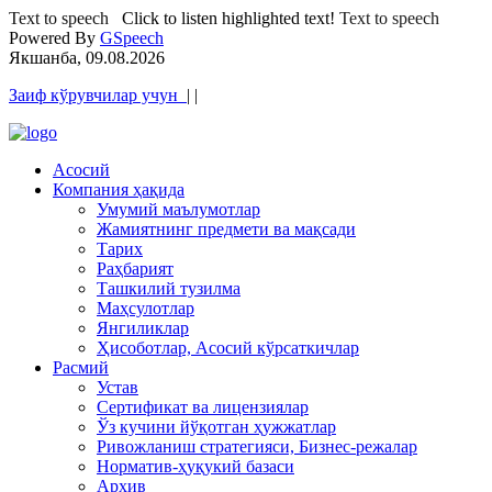
Text to speech
Click to listen highlighted text!
Text to speech
Powered By
GSpeech
Якшанба, 09.08.2026
Заиф кўрувчилар учун
|
|
Асосий
Компания ҳақида
Умумий маълумотлар
Жамиятнинг предмети ва мақсади
Тарих
Раҳбарият
Ташкилий тузилма
Маҳсулотлар
Янгиликлар
Ҳисоботлар, Асосий кўрсаткичлар
Расмий
Устав
Сертификат ва лицензиялар
Ўз кучини йўқотган ҳужжатлар
Ривожланиш стратегияси, Бизнес-режалар
Норматив-ҳуқукий базаси
Архив