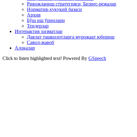
Ривожланиш стратегияси, Бизнес-режалар
Норматив-ҳуқукий базаси
Архив
Бўш иш ўринлари
Тендерлар
Интерактив хизматлар
Давлат ташкилотларга мурожаат юбориш
Савол-жавоб
Алоқалар
Click to listen highlighted text!
Powered By
GSpeech