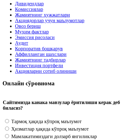
Дивидендлар
Комиссиялар
Жамиятнинг ҳужжатлари
Акциядорлар учун маълумотлар
Овоз бериш
Муҳим фактлар
Эмиссия рисоласи
Аудит
Корпоратив бошқарув
Аффилланган шахслари
Жамиятнинг тадбирлар
Инвестиция портфели
Акцияларни сотиб олиниши
Онлайн сўровнома
Сайтимизда канака мавзулар ёритилиши керак деб
биласиз?
Тармоқ ҳақида кўпроқ маълумот
Ҳизматлар ҳақида кўпроқ маълумот
Мамлакатимиздаги долзарб янгиликлар