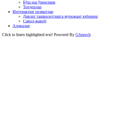
Бўш иш ўринлари
Тендерлар
Интерактив хизматлар
Давлат ташкилотларга мурожаат юбориш
Савол-жавоб
Алоқалар
Click to listen highlighted text!
Powered By
GSpeech