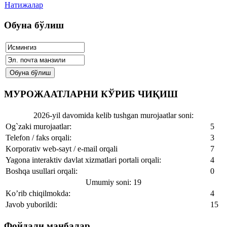
Натижалар
Обуна бўлиш
МУРОЖААТЛАРНИ КЎРИБ ЧИҚИШ
2026-yil davomida kelib tushgan murojaatlar soni:
Og`zaki murojaatlar:
5
Telefon / faks orqali:
3
Korporativ web-sayt / e-mail orqali
7
Yagona interaktiv davlat xizmatlari portali orqali:
4
Boshqa usullari orqali:
0
Umumiy soni: 19
Ko’rib chiqilmokda:
4
Javob yuborildi:
15
Фойдали манбалар