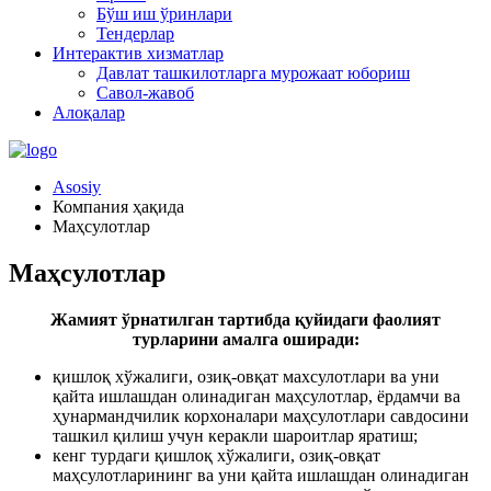
Бўш иш ўринлари
Тендерлар
Интерактив хизматлар
Давлат ташкилотларга мурожаат юбориш
Савол-жавоб
Алоқалар
Asosiy
Компания ҳақида
Маҳсулотлар
Маҳсулотлар
Жамият ўрнатилган тартибда қуйидаги фаолият
турларини амалга оширади:
қишлоқ хўжалиги, озиқ-овқат махсулотлари ва уни
қайта ишлашдан олинадиган маҳсулотлар, ёрдамчи ва
ҳунармандчилик корхоналари маҳсулотлари савдосини
ташкил қилиш учун керакли шароитлар яратиш;
кенг турдаги қишлоқ хўжалиги, озиқ-овқат
маҳсулотларининг ва уни қайта ишлашдан олинадиган