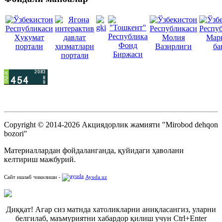
Copyright © 2014-2026 Акциядорлик жамияти "Mirobod dehqon
bozori"
Материаллардан фойдаланганда, қуйидаги ҳаволани
келтириш мажбурий.
Сайт ишлаб чикилиши -
Ayuda.uz
Диққат! Агар сиз матнда хатоликларни аниқласангиз, уларни
белгилаб, маъмуриятни хабардор қилиш учун Ctrl+Enter