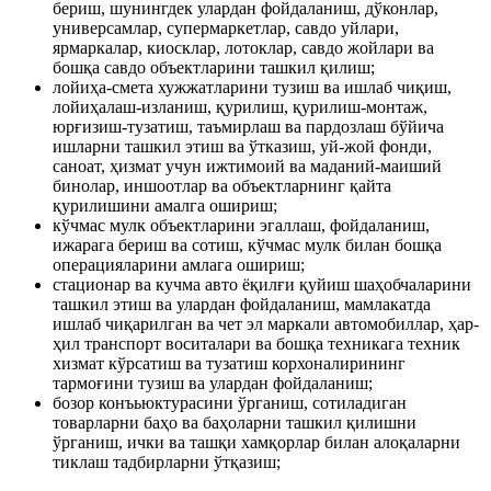
бериш, шунингдек улардан фойдаланиш, дўконлар,
универсамлар, супермаркетлар, савдо уйлари,
ярмаркалар, киосклар, лотоклар, савдо жойлари ва
бошқа савдо объектларини ташкил қилиш;
лойиҳа-смета хужжатларини тузиш ва ишлаб чиқиш,
лойиҳалаш-изланиш, қурилиш, қурилиш-монтаж,
юрғизиш-тузатиш, таъмирлаш ва пардозлаш бўйича
ишларни ташкил этиш ва ўтказиш, уй-жой фонди,
саноат, ҳизмат учун ижтимоий ва маданий-маиший
бинолар, иншоотлар ва объектларнинг қайта
қурилишини амалга ошириш;
кўчмас мулк объектларини эгаллаш, фойдаланиш,
ижарага бериш ва сотиш, кўчмас мулк билан бошқа
операцияларини амлага ошириш;
стационар ва кучма авто ёқилғи қуйиш шаҳобчаларини
ташкил этиш ва улардан фойдаланиш, мамлакатда
ишлаб чиқарилган ва чет эл маркали автомобиллар, ҳар-
ҳил транспорт воситалари ва бошқа техникага техник
хизмат кўрсатиш ва тузатиш корхоналирининг
тармоғини тузиш ва улардан фойдаланиш;
бозор конъьюктурасини ўрганиш, сотиладиган
товарларни баҳо ва баҳоларни ташкил қилишни
ўрганиш, ички ва ташқи хамқорлар билан алоқаларни
тиклаш тадбирларни ўтқазиш;