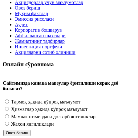
Акциядорлар учун маълумотлар
Овоз бериш
Муҳим фактлар
Эмиссия рисоласи
Аудит
Корпоратив бошқарув
Аффилланган шахслари
Жамиятнинг тадбирлар
Инвестиция портфели
Акцияларни сотиб олиниши
Онлайн сўровнома
Сайтимизда канака мавзулар ёритилиши керак деб
биласиз?
Тармоқ ҳақида кўпроқ маълумот
Ҳизматлар ҳақида кўпроқ маълумот
Мамлакатимиздаги долзарб янгиликлар
Жаҳон янгиликлари