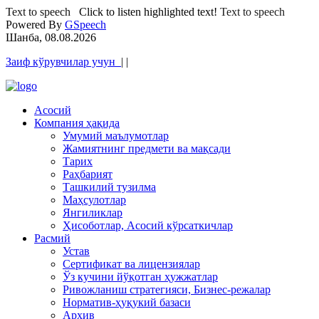
Text to speech
Click to listen highlighted text!
Text to speech
Powered By
GSpeech
Шанба, 08.08.2026
Заиф кўрувчилар учун
|
|
Асосий
Компания ҳақида
Умумий маълумотлар
Жамиятнинг предмети ва мақсади
Тарих
Раҳбарият
Ташкилий тузилма
Маҳсулотлар
Янгиликлар
Ҳисоботлар, Асосий кўрсаткичлар
Расмий
Устав
Сертификат ва лицензиялар
Ўз кучини йўқотган ҳужжатлар
Ривожланиш стратегияси, Бизнес-режалар
Норматив-ҳуқукий базаси
Архив