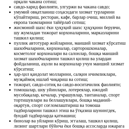
орқали чакана сотиш;
савдо-харид фаолияти, улгуржи ва чакана савдо;
умумий овқатланиш соҳасидаги хизмат турларини
кўпайтириш, ресторан, кафе, барлар очиш, миллий ва
европа таомларини тайёрлаб сотиш;
жисмоний шахс ёки ҳуқуқий шахс ҳуқуқини берувчи,
шу жумладан тижорат корхоналарини, марказларини
ташкил қилиш;
пуллик автотурар жойларини, маиший хизмат кўрсатиш
шахобчаларини, кирхоналар, сарторошхоналар,
косметолог корхоналари ва салонлар, бошқа маиший
хизмат шахобчаларини ташкил қилиш ва улардан
фойдаланиш, аҳоли ва корхоналар учун маиший хизмат
кўрсатиш;
ҳар-ҳил қандолат молларини, салқин ичимликлари,
музқаймоқ ишлаб чиқариш ва сотиш;
тижорат, савдо-сотиқ ва савдо-воситачилик фаолияти;
томошалар, шоу уйинлари, лотереялар, ижодий
мусобақалар, кечалар, учрашувлар, тантаналар, спорт
тортишувлари ва беллашувлари, бошқа маданий-
оқартув, спорт соғломлаштириш ва томоша
тадбирларини ташкил этиш ва ўтқазиш шунингдек,
бундай тадбирларда қатнашиш;
бинолар ва уйларни кўриш, эггалаш, ташкил қилиш,
лизинг шартлари бўйича ёки бошқа ассосларда ижарага