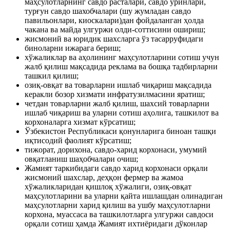
маҳсулотларнинг савдо расталари, савдо ўринлари,
турғун савдо шахобчалари (шу жумладан савдо
павильонлари, киоскалари)дан фойдаланган ҳолда
чакана ва майда улгуржи олди-соттисини ошириш;
жисмоний ва юридик шахсларга ўз тасарруфидаги
биноларни ижарага бериш;
хўжаликлар ва аҳолининг маҳсулотларини сотиш учун
жалб қилиш мақсадида реклама ва бошқа тадбирларни
ташкил қилиш;
озиқ-овқат ва товарларни ишлаб чиқариш мақсадида
керакли бозор хизмати инфратузилмасини яратиш;
четдан товарларни жалб қилиш, шахсий товарларни
ишлаб чиқариш ва уларни сотиш аҳолига, ташкилот ва
корхоналарга хизмат кўрсатиш;
Ўзбекистон Республикаси қонунларига биноан ташқи
иқтисодий фаолият кўрсатиш;
тижорат, дорихона, савдо-харид корхонаси, умумий
овқатланиш шаҳобчалари очиш;
Жамият таркибидаги савдо харид корхонаси орқали
жисмоний шахслар, деҳқон фермер ва жамоа
хўжаликларидан қишлоқ хўжалиги, озиқ-овқат
маҳсулотларини ва уларни қайта ишлашдан олинадиган
маҳсулотларни харид қилиш ва ушбу маҳсулотларни
корхона, муассаса ва ташкилотларга улгуржи савдоси
орқали сотиш ҳамда Жамият ихтиёридаги дўконлар