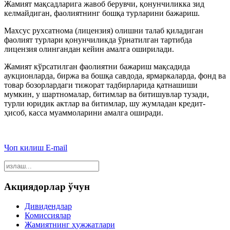
Жамият мақсадларига жавоб берувчи, қонунчиликка зид
келмайдиган, фаолиятнинг бошқа турларини бажариш.
Махсус рухсатнома (лицензия) олишни талаб қиладиган
фаолият турлари қонунчиликда ўрнатилган тартибда
лицензия олингандан кейин амалга оширилади.
Жамият кўрсатилган фаолиятни бажариш мақсадида
аукционларда, биржа ва бошқа савдода, ярмаркаларда, фонд ва
товар бозорлардаги тижорат тадбирларида қатнашиши
мумкин, у шартномалар, битимлар ва битишувлар тузади,
турли юридик актлар ва битимлар, шу жумладан кредит-
ҳисоб, касса муаммоларини амалга оширади.
Чоп килиш
E-mail
Акциядорлар ўчун
Дивидендлар
Комиссиялар
Жамиятнинг ҳужжатлари