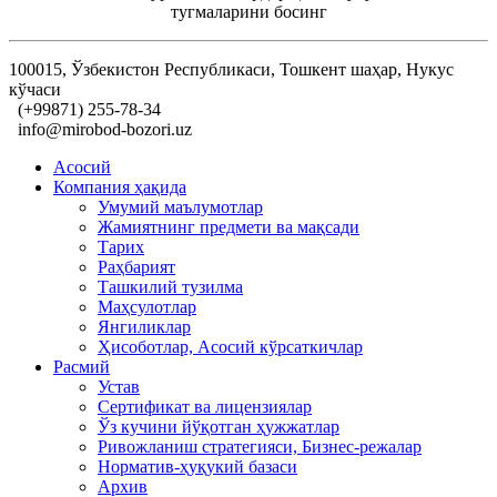
тугмаларини босинг
100015, Ўзбекистон Республикаси, Тошкент шаҳар, Нукус
кўчаси
(+99871) 255-78-34
info@mirobod-bozori.uz
Асосий
Компания ҳақида
Умумий маълумотлар
Жамиятнинг предмети ва мақсади
Тарих
Раҳбарият
Ташкилий тузилма
Маҳсулотлар
Янгиликлар
Ҳисоботлар, Асосий кўрсаткичлар
Расмий
Устав
Сертификат ва лицензиялар
Ўз кучини йўқотган ҳужжатлар
Ривожланиш стратегияси, Бизнес-режалар
Норматив-ҳуқукий базаси
Архив