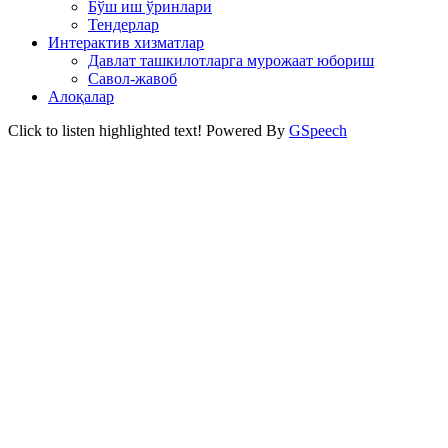
Бўш иш ўринлари
Тендерлар
Интерактив хизматлар
Давлат ташкилотларга мурожаат юбориш
Савол-жавоб
Алоқалар
Click to listen highlighted text!
Powered By
GSpeech