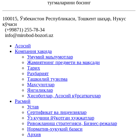
тугмаларини босинг
100015, Ўзбекистон Республикаси, Тошкент шаҳар, Нукус
кўчаси
(+99871) 255-78-34
info@mirobod-bozori.uz
Асосий
Компания ҳақида
Умумий маълумотлар
Жамиятнинг предмети ва мақсади
Тарих
Раҳбарият
Ташкилий тузилма
Маҳсулотлар
Янгиликлар
Ҳисоботлар, Асосий кўрсаткичлар
Расмий
Устав
Сертификат ва лицензиялар
Ўз кучини йўқотган ҳужжатлар
Ривожланиш стратегияси, Бизнес-режалар
Норматив-ҳуқукий базаси
Архив