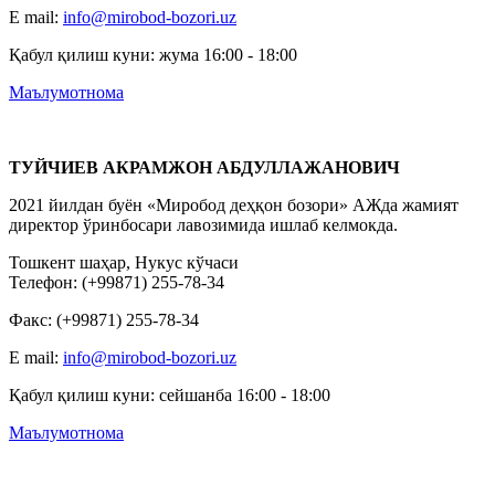
E mail:
info@mirobod-bozori.uz
Қабул қилиш куни: жума 16:00 - 18:00
Маълумотнома
ТУЙЧИЕВ АКРАМЖОН АБДУЛЛАЖАНОВИЧ
2021 йилдан буён «Миробод деҳқон бозори» АЖда жамият
директор ўринбосари лавозимида ишлаб келмокда.
Тошкент шаҳар, Нукус кўчаси
Телефон: (+99871) 255-78-34
Факс: (+99871) 255-78-34
E mail:
info@mirobod-bozori.uz
Қабул қилиш куни: сейшанба 16:00 - 18:00
Маълумотнома