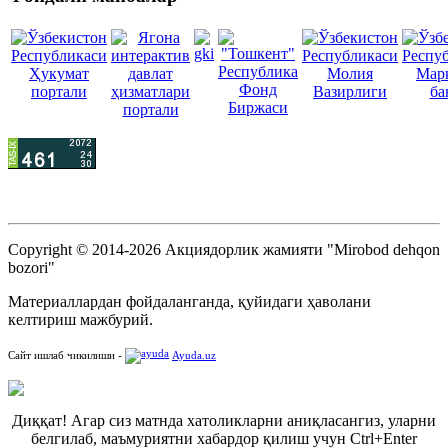
Copyright © 2014-2026 Акциядорлик жамияти "Mirobod dehqon
bozori"
Материаллардан фойдаланганда, қуйидаги ҳаволани
келтириш мажбурий.
Сайт ишлаб чикилиши -
Ayuda.uz
Диққат! Агар сиз матнда хатоликларни аниқласангиз, уларни
белгилаб, маъмуриятни хабардор қилиш учун Ctrl+Enter