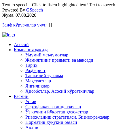
Text to speech
Click to listen highlighted text!
Text to speech
Powered By
GSpeech
Жума, 07.08.2026
Заиф кўрувчилар учун
|
|
Асосий
Компания ҳақида
Умумий маълумотлар
Жамиятнинг предмети ва мақсади
Тарих
Раҳбарият
Ташкилий тузилма
Маҳсулотлар
Янгиликлар
Ҳисоботлар, Асосий кўрсаткичлар
Расмий
Устав
Сертификат ва лицензиялар
Ўз кучини йўқотган ҳужжатлар
Ривожланиш стратегияси, Бизнес-режалар
Норматив-ҳуқукий базаси
Архив