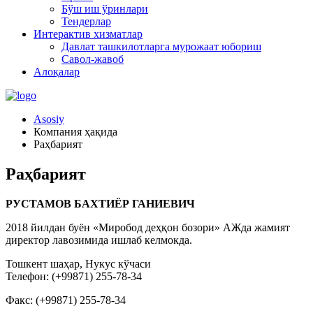
Бўш иш ўринлари
Тендерлар
Интерактив хизматлар
Давлат ташкилотларга мурожаат юбориш
Савол-жавоб
Алоқалар
Asosiy
Компания ҳақида
Раҳбарият
Раҳбарият
РУСТАМОВ БАХТИЁР ГАНИЕВИЧ
2018 йилдан буён «Миробод деҳқон бозори» АЖда жамият
директор лавозимида ишлаб келмокда.
Тошкент шаҳар, Нукус кўчаси
Телефон: (+99871) 255-78-34
Факс: (+99871) 255-78-34