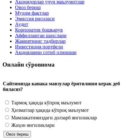
Акциядорлар учун маълумотлар
Овоз бериш
Муҳим фактлар
Эмиссия рисоласи
Аудит
Корпоратив бошқарув
Аффилланган шахслари
Жамиятнинг тадбирлар
Инвестиция портфели
Акцияларни сотиб олиниши
Онлайн сўровнома
Сайтимизда канака мавзулар ёритилиши керак деб
биласиз?
Тармоқ ҳақида кўпроқ маълумот
Ҳизматлар ҳақида кўпроқ маълумот
Мамлакатимиздаги долзарб янгиликлар
Жаҳон янгиликлари