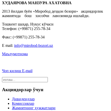
ХУДАЯРОВА МАНЗУРА АХАТОВНА
2013 йилдан буён «Миробод деҳқон бозори» акциядорлик
жамиятида бош хисобчи лавозимида ишлайди.
Тошкент шаҳар, Нукус кўчаси
Телефон: (+99871) 255-78-34
Факс: (+99871) 255-78-34
E mail:
info@mirobod-bozori.uz
Маълумотнома
Чоп килиш
E-mail
Акциядорлар ўчун
Дивидендлар
Комиссиялар
Жамиятнинг ҳужжатлари