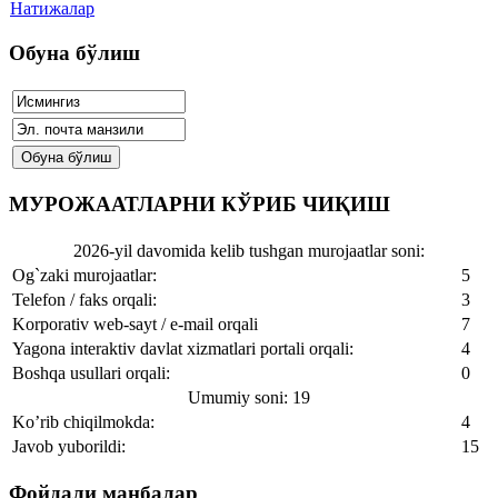
Натижалар
Обуна бўлиш
МУРОЖААТЛАРНИ КЎРИБ ЧИҚИШ
2026-yil davomida kelib tushgan murojaatlar soni:
Og`zaki murojaatlar:
5
Telefon / faks orqali:
3
Korporativ web-sayt / e-mail orqali
7
Yagona interaktiv davlat xizmatlari portali orqali:
4
Boshqa usullari orqali:
0
Umumiy soni: 19
Ko’rib chiqilmokda:
4
Javob yuborildi:
15
Фойдали манбалар