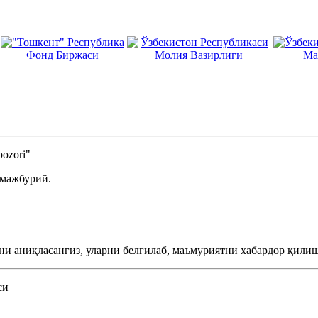
ozori"
 мажбурий.
ни аниқласангиз, уларни белгилаб, маъмуриятни хабардор қилиш
си