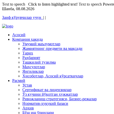
Text to speech
Click to listen highlighted text!
Text to speech
Power
Шанба, 08.08.2026
Заиф кўрувчилар учун
|
|
Асосий
Компания ҳақида
Умумий маълумотлар
Жамиятнинг предмети ва мақсади
Тарих
Раҳбарият
Ташкилий тузилма
Маҳсулотлар
Янгиликлар
Ҳисоботлар, Асосий кўрсаткичлар
Расмий
Устав
Сертификат ва лицензиялар
Ўз кучини йўқотган ҳужжатлар
Ривожланиш стратегияси, Бизнес-режалар
Норматив-ҳуқукий базаси
Архив
Бўш иш ўринлари