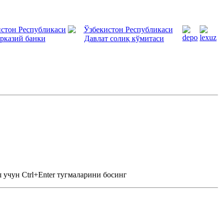
 учун Ctrl+Enter тугмаларини босинг