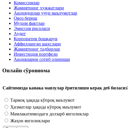
Комиссиялар
Жамиятнинг ҳужжатлари
Акциядорлар учун маълумотлар
Овоз бериш
Муҳим фактлар
Эмиссия рисоласи
Аудит
Корпоратив бошқарув
Аффилланган шахслари
Жамиятнинг тадбирлар
Инвестиция портфели
Акцияларни сотиб олиниши
Онлайн сўровнома
Сайтимизда канака мавзулар ёритилиши керак деб биласиз
Тармоқ ҳақида кўпроқ маълумот
Ҳизматлар ҳақида кўпроқ маълумот
Мамлакатимиздаги долзарб янгиликлар
Жаҳон янгиликлари