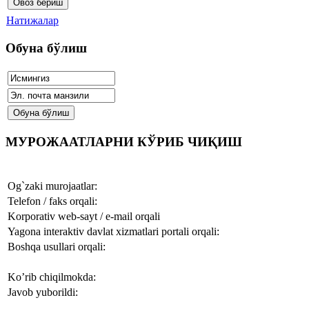
Натижалар
Обуна бўлиш
МУРОЖААТЛАРНИ КЎРИБ ЧИҚИШ
Og`zaki murojaatlar:
Telefon / faks orqali:
Korporativ web-sayt / e-mail orqali
Yagona interaktiv davlat xizmatlari portali orqali:
Boshqa usullari orqali:
Ko’rib chiqilmokda:
Javob yuborildi: