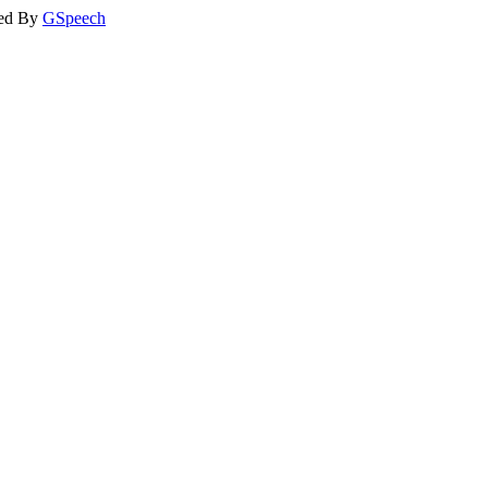
ed By
GSpeech