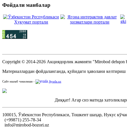
Фойдали манбалар
Copyright © 2014-2026 Акциядорлик жамияти "Mirobod dehqon b
Материаллардан фойдаланганда, қуйидаги ҳаволани келтириш
Сайт ишлаб чикилиши -
Ayuda.uz
Диққат! Агар сиз матнда хатоликлар
100015, Ўзбекистон Республикаси, Тошкент шаҳар, Нукус кўча
(+99871) 255-78-34
info@mirobod-bozori.uz