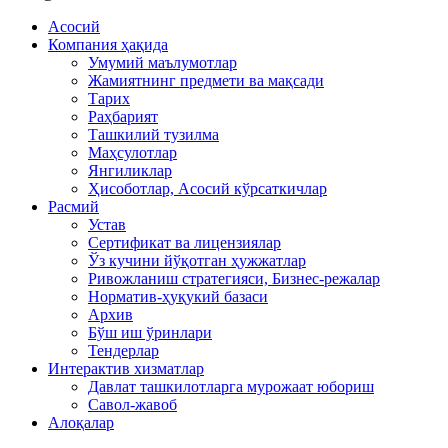
Асосий
Компания ҳақида
Умумий маълумотлар
Жамиятнинг предмети ва мақсади
Тарих
Раҳбарият
Ташкилий тузилма
Маҳсулотлар
Янгиликлар
Ҳисоботлар, Асосий кўрсаткичлар
Расмий
Устав
Сертификат ва лицензиялар
Ўз кучини йўқотган ҳужжатлар
Ривожланиш стратегияси, Бизнес-режалар
Норматив-ҳуқукий базаси
Архив
Бўш иш ўринлари
Тендерлар
Интерактив хизматлар
Давлат ташкилотларга мурожаат юбориш
Савол-жавоб
Алоқалар