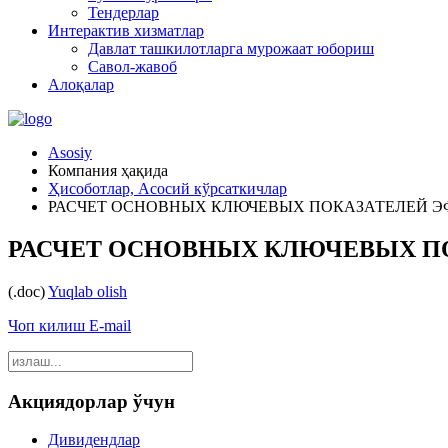
Тендерлар
Интерактив хизматлар
Давлат ташкилотларга мурожаат юбориш
Савол-жавоб
Алоқалар
Asosiy
Компания ҳақида
Ҳисоботлар, Асосий кўрсаткичлар
РАСЧЕТ ОСНОВНЫХ КЛЮЧЕВЫХ ПОКАЗАТЕЛЕЙ ЭФ
РАСЧЕТ ОСНОВНЫХ КЛЮЧЕВЫХ ПОК
(.doc)
Yuqlab olish
Чоп килиш
E-mail
Акциядорлар ўчун
Дивидендлар