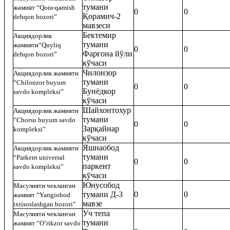
тумани
жамият
“Qora-qamish
0
0
Қорамич-2
dehqon bozori”
мавзеси
Бектемир
Акци
ядорлик
тумани
жамияти
“Quyliq
0
0
Фарғона йўли
dehqon bozori”
кўчаси
Чилонзор
Акци
ядорлик жамияти
тумани
“Chilonzor buyum
0
0
Бунёдкор
savdo kompleksi”
кўчаси
Шайхонтохур
Акци
ядорлик жамияти
тумани
“Chorsu buyum savdo
0
0
Зарқайнар
kompleksi”
кўчаси
Яшнаобод
Акци
ядорлик жамияти
тумани
“Parkent universal
0
0
паркент
savdo kompleksi”
кўчаси
Юнусобод
Масулияти чекланган
тумани Д-3
0
0
жамият
“Yangiobod
мавзе
ixtisoslashgan bozori”
Уч тепа
Масулияти чекланган
тумани
жамият
“O’rikzor savdo