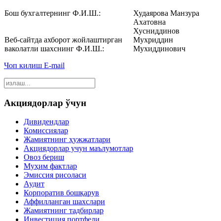
‎Бош бухгалтернинг Ф.И.Ш.:‎
Худаярова Манзура
Ахатовна
Хусниддинов
‎Веб-сайтда ахборот жойлаштирган
Мухриддин
ваколатли шахснинг Ф.И.Ш.:‎
Мухиддинович
Чоп килиш
E-mail
Акциядорлар ўчун
Дивидендлар
Комиссиялар
Жамиятнинг ҳужжатлари
Акциядорлар учун маълумотлар
Овоз бериш
Муҳим фактлар
Эмиссия рисоласи
Аудит
Корпоратив бошқарув
Аффилланган шахслари
Жамиятнинг тадбирлар
Инвестиция портфели