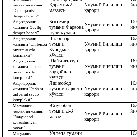
Қорамич-2
Умумий йиғилиш
йи
чекланган жамият
мавзеси
қарори
“Qora-qamish
dehqon bozori”
Бектемир
16.
Акциядорлик
Умумий йиғилиш
тумани Фарғона
йи
жамияти“Quyliq
қарори
йўли кўчаси
dehqon bozori”
Чилонзор
16.
Акциядорлик
тумани
Умумий йиғилиш
йи
жамияти “Chilonzor
Бунёдкор
қарори
buyum savdo
кўчаси
kompleksi”
Шайхонтохур
16.
Акциядорлик
тумани
Умумий йиғилиш
йи
жамияти “Chorsu
Зарқайнар
қарори
buyum savdo
кўчаси
kompleksi”
Яшнаобод
16.
Акци
ядорлик
тумани паркент
Умумий йиғилиш
йи
жамияти
“Parkent
кўчаси
қарори
universal savdo
kompleksi”
Юнусобод
16.
Масулияти
тумани Д-3
йи
чекланган жамият
Умумий йиғилиш
мавзе
“Yangiobod
қарори
ixtisoslashgan
bozori”
Уч тепа тумани
16.
Масулияти