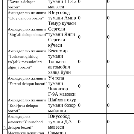
тумани ТТЗ-2
0
0
“Navro’z dehqon
мавзеси
bozori”
Юнусобод
Ак
циядорлик жамияти
тумани Амир
0
0
“Oloy dehqon bozori”
Темур кўчаси
Сергели
Ак
циядорлик жамияти
тумани Янги
“Sirg’ali dehqon bozori”
0
0
Сергели
кўчаси
Бектемир
Ак
циядорлик жамияти
тумани
“Toshkent qishloq
Тошкент
0
0
xo’jalik maхsulotlari
автомобил
ulgurji bozori”
халқа йўли
Уч тепа
Акци
ядорлик жамияти
тумани
“Farхod dehqon bozori”
0
0
Чилонзор
Г-9А мавзеси
Шайхонтохур
Акци
ядорлик жамияти
тумани бозор
0
0
“Eski-juva dehqon
майдони
bozori”
Юнусобод
Акци
ядорлик
тумани Д-3
0
0
жамияти
“Yunusobod
мавзеси
dehqon bozori”
3.
Олмазор
Масулияти чекланган