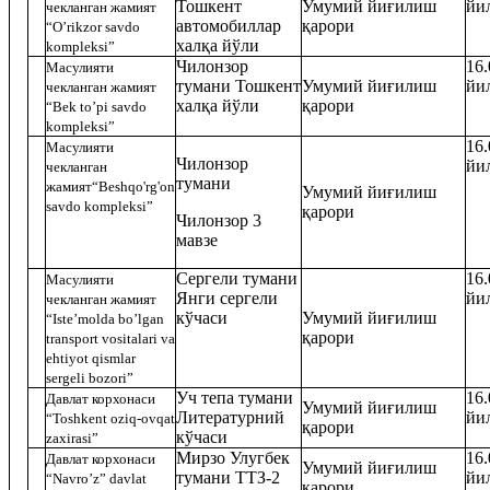
Тошкент
Умумий йиғилиш
йи
чекланган жамият
автомобиллар
қарори
“O’rikzor savdo
халқа йўли
kompleksi”
Чилонзор
16.
Масулияти
тумани Тошкент
Умумий йиғилиш
йи
чекланган жамият
халқа йўли
қарори
“Bek to’pi savdo
kompleksi
”
16.
Масулияти
Чилонзор
йи
чекланган
тумани
жамият“
Beshqo'rg'on
Умумий йиғилиш
savdo kompleksi”
қарори
Чилонзор 3
мавзе
Сергели тумани
16.
Масулияти
Янги сергели
йи
чекланган жамият
кўчаси
Умумий йиғилиш
“
Iste’molda bo’lgan
қарори
transport vositalari va
ehtiyot qismlar
sergeli bozori
”
Уч тепа тумани
16.
Давлат корхонаси
Умумий йиғилиш
Литературний
йи
“Toshkent oziq-ovqat
қарори
кўчаси
zaxirasi”
Мирзо Улугбек
16.
Давлат корхонаси
Умумий йиғилиш
тумани ТТЗ-2
йи
“Navro’z” davlat
қарори