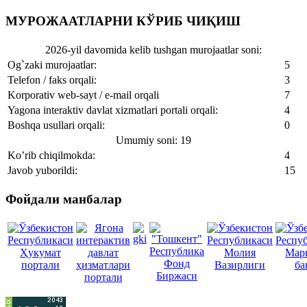
МУРОЖААТЛАРНИ КЎРИБ ЧИҚИШ
2026-yil davomida kelib tushgan murojaatlar soni:
Og`zaki murojaatlar:
5
Telefon / faks orqali:
3
Korporativ web-sayt / e-mail orqali
7
Yagona interaktiv davlat xizmatlari portali orqali:
4
Boshqa usullari orqali:
0
Umumiy soni: 19
Ko’rib chiqilmokda:
4
Javob yuborildi:
15
Фойдали манбалар