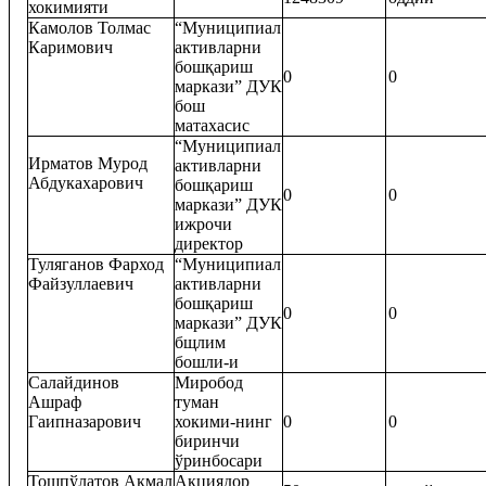
хокимияти
Камолов Толмас
“Муниципиал
Каримович
активларни
бошқариш
0
0
маркази” ДУК
бош
матахасис
“Муниципиал
Ирматов Мурод
активларни
Абдукахарович
бошқариш
0
0
маркази” ДУК
ижрочи
директор
Туляганов Фарход
“Муниципиал
Файзуллаевич
активларни
бошқариш
0
0
маркази” ДУК
бщлим
бошли-и
Салайдинов
Миробод
Ашраф
туман
Гаипназарович
хокими-нинг
0
0
биринчи
ўринбосари
Тошпўлатов Акмал
Акциядор