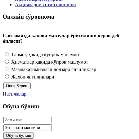
Акцияларни сотиб олиниши
Онлайн сўровнома
Сайтимизда канака мавзулар ёритилиши керак деб
биласиз?
Тармоқ ҳақида кўпроқ маълумот
Ҳизматлар ҳақида кўпроқ маълумот
Мамлакатимиздаги долзарб янгиликлар
Жаҳон янгиликлари
Натижалар
Обуна бўлиш