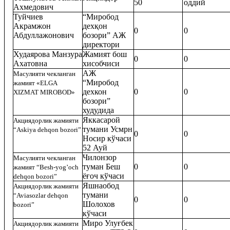
50
оддий
Ахмедович
Туйчиев
“Миробод
Акрамжон
дехқон
0
0
Абдуллажонович
бозори” АЖ
директори
Худаярова Манзура
Жамият бош
0
0
Ахатовна
хисобчиси
АЖ
Масулияти чекланган
“Миробод
жамият
«
ELGA
дехкон
0
0
XIZMAT
MIROBOD
»
бозори”
худудида
Яккасарой
Акциядорлик жамияти
тумани Усмрн
“Askiya dehqon bozori”
0
0
Носир кўчаси
52 Ауй
Чилонзор
Масулияти чекланган
туман Беш
0
0
жамият
“
Besh
-
yog
’
och
ёғоч кўчаси
dehqon
bozori
”
Яшнаобод
Акциядорлик жамияти
тумани
“
Aviasozlar
dehqon
0
0
Шолохов
bozori”
кўчаси
Миро Улуғбек
Ак
циядорлик жамияти