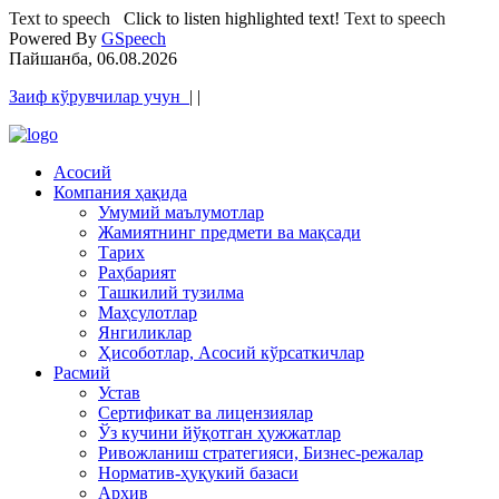
Text to speech
Click to listen highlighted text!
Text to speech
Powered By
GSpeech
Пайшанба, 06.08.2026
Заиф кўрувчилар учун
|
|
Асосий
Компания ҳақида
Умумий маълумотлар
Жамиятнинг предмети ва мақсади
Тарих
Раҳбарият
Ташкилий тузилма
Маҳсулотлар
Янгиликлар
Ҳисоботлар, Асосий кўрсаткичлар
Расмий
Устав
Сертификат ва лицензиялар
Ўз кучини йўқотган ҳужжатлар
Ривожланиш стратегияси, Бизнес-режалар
Норматив-ҳуқукий базаси
Архив