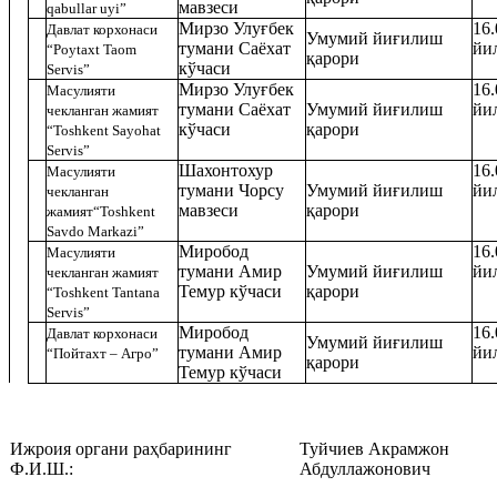
мавзеси
qabullar uyi”
Мирзо Улуғбек
16.
Давлат корхонаси
Умумий йиғилиш
тумани Саёхат
йи
“Poytaxt Taom
қарори
кўчаси
Servis”
Мирзо Улуғбек
16.
Масулияти
тумани Саёхат
Умумий йиғилиш
йи
чекланган жамият
кўчаси
қарори
“Toshkent Sayohat
Servis”
Шахонтохур
16.
Масулияти
тумани Чорсу
Умумий йиғилиш
йи
чекланган
мавзеси
қарори
жамият“Toshkent
Savdo Markazi”
Миробод
16.
Масулияти
тумани Амир
Умумий йиғилиш
йи
чекланган жамият
Темур кўчаси
қарори
“Toshkent Tantana
Servis”
Миробод
16.
Давлат корхонаси
Умумий йиғилиш
тумани Амир
йи
“Пойтахт – Агро”
қарори
Темур кўчаси
Ижроия органи раҳбарининг
Туйчиев Акрамжон
Ф.И.Ш.:‎
Абдуллажонович ‎‎‎