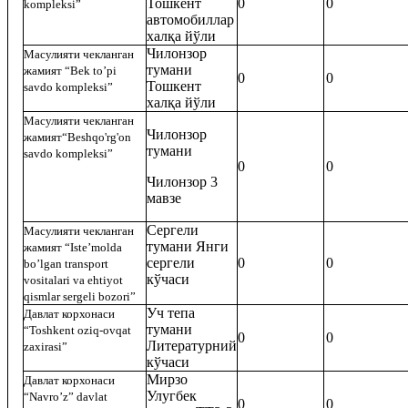
Тошкент
0
0
kompleksi”
автомобиллар
халқа йўли
Чилонзор
Масулияти чекланган
тумани
жамият
“Bek to’pi
0
0
Тошкент
savdo kompleksi
”
халқа йўли
Масулияти чекланган
Чилонзор
жамият
“
Beshqo'rg'on
тумани
savdo kompleksi”
0
0
Чилонзор 3
мавзе
Сергели
Масулияти чекланган
тумани Янги
жамият
“
Iste’molda
сергели
0
0
bo’lgan transport
кўчаси
vositalari va ehtiyot
qismlar sergeli bozori
”
Уч тепа
Давлат корхонаси
тумани
“Toshkent oziq-ovqat
0
0
Литературний
zaxirasi”
кўчаси
Мирзо
Давлат корхонаси
Улугбек
“Navro’z” davlat
0
0