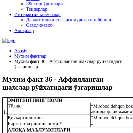
Бўш иш ўринлари
Тендерлар
Интерактив хизматлар
Давлат ташкилотларга мурожаат юбориш
Савол-жавоб
Алоқалар
Asosiy
Муҳим фактлар
Мухим факт 36 - Аффилланган шахслар рўйхатидаги
ўзгаришлар
Мухим факт 36 - Аффилланган
шахслар рўйхатидаги ўзгаришлар
ЭМИТЕНТНИНГ НОМИ
Тўлиқ:
“Mirobod dehqon boz
акциядорлик жамия
1.
Қисқартирилган:
“Mirobod dehqon bo
Биржа тикерининг номи:*
-
АЛОҚА МАЪЛУМОТЛАРИ