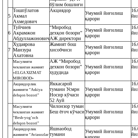
бўлим бошлиғи
Тошпўлатов
Акциядор
16.
Умумий йиғилиш
5
Акмал
йи
қарори
Ахмедович
Туйчиев
“Миробод
16.
Умумий йиғилиш
6
Акрамжон
дехқон бозори”
йи
қарори
Абдуллажонович
АЖ директори
Худаярова
Жамият бош
16.
Умумий йиғилиш
7
Манзура
хисобчиси
йи
қарори
Ахатовна
АЖ “Миробод
16.
Масулияти
дехкон бозори”
Умумий йиғилиш
йи
чекланган жамият
худудида
қарори
«ELGA XIZMAT
MIROBOD»
Яккасарой
16.
Акциядорлик
тумани Усмрн
Умумий йиғилиш
йи
жамияти “Askiya
Носир кўчаси
қарори
dehqon bozori”
52 Ауй
Чилонзор туман
16.
Масулияти
Беш ёғоч кўчаси
Умумий йиғилиш
йи
чекланган жамият
қарори
“Besh-yog’och
dehqon bozori”
Яшнаобод
16.
Акциядорлик
Умумий йиғилиш
тумани
йи
жамияти “Aviasozlar
қарори