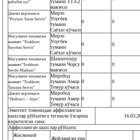
тумани ТТЗ-2
qabullar uyi”
мавзеси
Мирзо
Давлат корхонаси
Улуғбек
“Poytaxt Taom Servis”
0
0
тумани
Саёхат кўчаси
Мирзо
Масулияти чекланган
Улуғбек
жамият
“Toshkent
0
0
тумани
Sayohat Servis”
Саёхат кўчаси
Шахонтохур
Масулияти чекланган
тумани Чорсу
0
0
жамият
“Toshkent
мавзеси
Savdo Markazi”
Миробод
Масулияти чекланган
тумани Амир
0
0
жамият
“Toshkent
Темур кўчаси
Tantana Servis”
Миробод
Давлат корхонаси
тумани Амир
0
0
“Пойтахт – Агро”
Темур кўчаси
Эмитент томонидан аффилланган
шахслар рўйхатига тегишли ўзгариш
16.03.2020
киритилган сана
:
Аффилланган шахслар рўйхати:
Жисмоний
Жойлашган ери