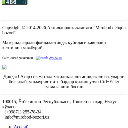
Copyright © 2014-2026 Акциядорлик жамияти "Mirobod dehqon
bozori"
Материаллардан фойдаланганда, қуйидаги ҳаволани
келтириш мажбурий.
Сайт ишлаб чикилиши -
Ayuda.uz
Диққат! Агар сиз матнда хатоликларни аниқласангиз, уларни
белгилаб, маъмуриятни хабардор қилиш учун Ctrl+Enter
тугмаларини босинг
100015, Ўзбекистон Республикаси, Тошкент шаҳар, Нукус
кўчаси
(+99871) 255-78-34
info@mirobod-bozori.uz
Асосий