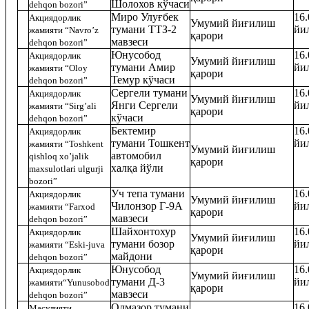
Шолохов кўчаси
dehqon bozori”
Миро Улуғбек
16.
Акциядорлик
Умумий йиғилиш
тумани ТТЗ-2
йи
жамияти “Navro’z
қарори
мавзеси
dehqon bozori”
Юнусобод
16.
Акциядорлик
Умумий йиғилиш
тумани Амир
йи
жамияти “Oloy
қарори
Темур кўчаси
dehqon bozori”
Сергели тумани
16.
Акциядорлик
Умумий йиғилиш
Янги Сергели
йи
жамияти “Sirg’ali
қарори
кўчаси
dehqon bozori”
Бектемир
16.
Акциядорлик
тумани Тошкент
йи
жамияти “Toshkent
Умумий йиғилиш
автомобил
qishloq xo’jalik
қарори
халқа йўли
maхsulotlari ulgurji
bozori”
Уч тепа тумани
16.
Акциядорлик
Умумий йиғилиш
Чилонзор Г-9А
йи
жамияти “Farхod
қарори
мавзеси
dehqon bozori”
Шайхонтохур
16.
Акциядорлик
Умумий йиғилиш
тумани бозор
йи
жамияти “Eski-juva
қарори
майдони
dehqon bozori”
Юнусобод
16.
Акциядорлик
Умумий йиғилиш
тумани Д-3
йи
жамияти“Yunusobod
қарори
мавзеси
dehqon bozori”
Олмазор тумани
16.
Масулияти