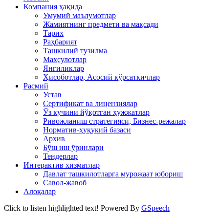
Компания ҳақида
Умумий маълумотлар
Жамиятнинг предмети ва мақсади
Тарих
Раҳбарият
Ташкилий тузилма
Маҳсулотлар
Янгиликлар
Ҳисоботлар, Асосий кўрсаткичлар
Расмий
Устав
Сертификат ва лицензиялар
Ўз кучини йўқотган ҳужжатлар
Ривожланиш стратегияси, Бизнес-режалар
Норматив-ҳуқукий базаси
Архив
Бўш иш ўринлари
Тендерлар
Интерактив хизматлар
Давлат ташкилотларга мурожаат юбориш
Савол-жавоб
Алоқалар
Click to listen highlighted text!
Powered By
GSpeech