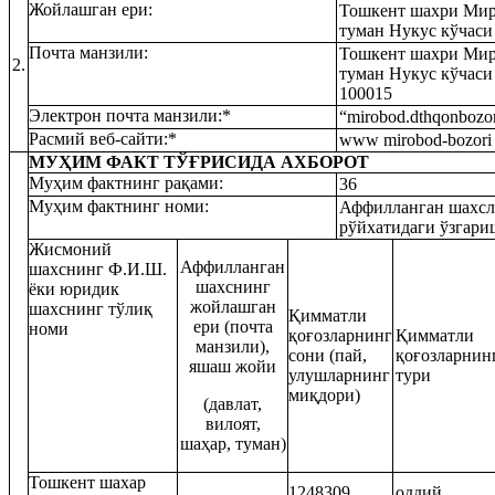
Жойлашган ери:
Тошкент шахри Ми
туман Нукус кўчаси
Почта манзили:
Тошкент шахри Ми
2.
туман Нукус кўчаси
100015
Электрон почта манзили:*
“mirobod.dthqonbozo
Расмий веб-сайти:*
www mirobod-bozori
МУҲИМ ФАКТ ТЎҒРИСИДА АХБОРОТ
Муҳим фактнинг рақами:
36
Муҳим фактнинг номи:
Аффилланган шахсл
рўйхатидаги ўзгари
Жисмоний
Аффилланган
шахснинг
Ф.И.Ш.
шахснинг
ёки юридик
жойлашган
шахснинг тўлиқ
Қимматли
ери (почта
номи
қоғозларнинг
Қимматли
манзили),
сони (пай,
қоғозларнин
яшаш жойи
улушларнинг
тури
миқдори)
(давлат,
вилоят,
шаҳар, туман)
Тошкент шахар
1248309
оддий