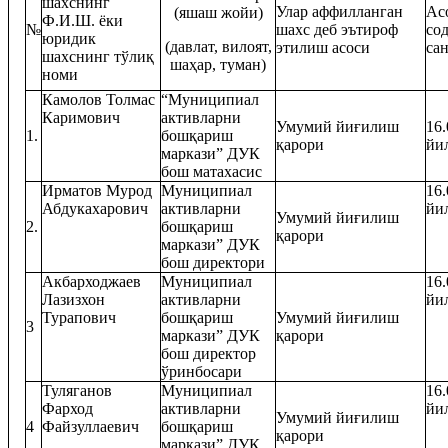
шахснинг
Улар аффилланган
Ас
(яшаш жойи)
Ф.И.Ш.
ёки
№
шахс деб эътироф
со
юридик
(давлат,
вилоят,
этилиш асоси
са
шахснинг тўлиқ
шаҳар, туман)
номи
Камолов Толмас
“Муниципиал
Каримович
активларни
Умумий йиғилиш
16.
1.
бошқариш
қарори
йи
маркази” ДУК
бош матахасис
Ирматов Мурод
Муниципиал
16.
Абдукахарович
активларни
йи
Умумий йиғилиш
2.
бошқариш
қарори
маркази” ДУК
бош директори
Акбарходжаев
Муниципиал
16.
Лазизхон
активларни
йи
Турапович
бошқариш
Умумий йиғилиш
3
маркази” ДУК
қарори
бош директор
ўринбосари
Туляганов
Муниципиал
16.
Фарход
активларни
йи
Умумий йиғилиш
4
Файзуллаевич
бошқариш
қарори
маркази” ДУК