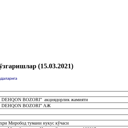
згаришлар (15.03.2021)
идаларига
DEHQON BOZORI” акциядорлик жамияти
 DEHQON BOZORI” АЖ
хри Миробод тумани нукус кўчаси