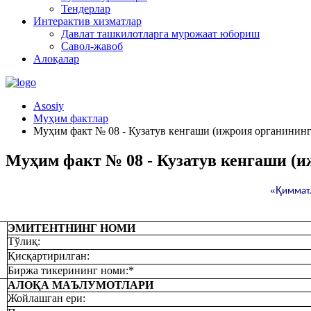
Тендерлар
Интерактив хизматлар
Давлат ташкилотларга мурожаат юбориш
Савол-жавоб
Алоқалар
Asosiy
Муҳим фактлар
Муҳим факт № 08 - Кузатув кенгаши (ижроия органининг)
Муҳим факт № 08 - Кузатув кенгаши (и
«
Қ
иммат
ЭМИТЕНТНИНГ НОМИ
Тўлиқ:
Қисқартирилган:
Биржа тикерининг номи:*
АЛОҚА МАЪЛУМОТЛАРИ
Жойлашган ери: