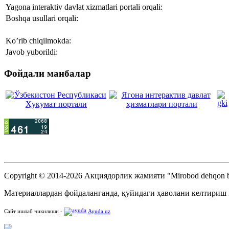
Yagona interaktiv davlat xizmatlari portali orqali:
Boshqa usullari orqali:
Ko’rib chiqilmokda:
Javob yuborildi:
Фойдали манбалар
Copyright © 2014-2026 Акциядорлик жамияти "Mirobod dehqon b
Материаллардан фойдаланганда, қуйидаги ҳаволани келтириш
Сайт ишлаб чикилиши -
Ayuda.uz