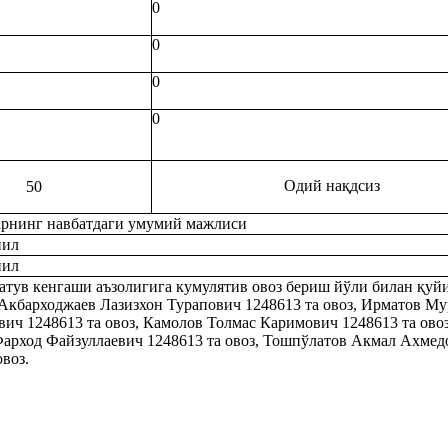
0
0
0
0
Одий нақдсиз
50
рнинг навбатдаги умумий мажлиси
йил
йил
атув кенгаши аъзолигига кумулятив овоз бериш йўли билан қуй
 Акбарходжаев Лазизхон Турапович 1248613 та овоз, Ирматов М
ич 1248613 та овоз, Камолов Толмас Каримович 1248613 та овоз
Фарход Файзуллаевич 1248613 та овоз, Тошпўлатов Акмал Ахмед
овоз.