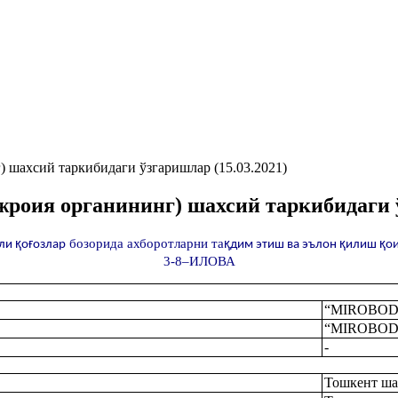
 шахсий таркибидаги ўзгаришлар (15.03.2021)
жроия органининг) шахсий таркибидаги ў
қ
ғ
бозорида ахборотларни та
қ
қ
қ
ли
о
озлар
дим этиш ва эълон
илиш
о
3-8–ИЛОВА
“MIROBOD 
“MIROBOD
-
Тошкент ша