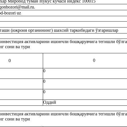
хар Миробод туман Нукус кўчаси индекс 100015
qonbozori@mail.ru.
-bozori uz
нгаши (ижроия органининг) шахсий таркибидаги ўзгаришлар
 инвестиция активларини ишончли бошқарувчига тегишли бўлг
нг сони ва тури
0
0
0
0
0
Оддий
 инвестиция активларини ишончли бошқарувчига тегишли бўлг
нг сони ва тури