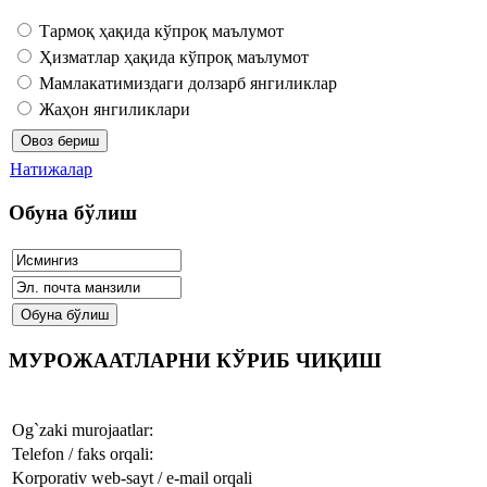
Тармоқ ҳақида кўпроқ маълумот
Ҳизматлар ҳақида кўпроқ маълумот
Мамлакатимиздаги долзарб янгиликлар
Жаҳон янгиликлари
Натижалар
Обуна бўлиш
МУРОЖААТЛАРНИ КЎРИБ ЧИҚИШ
Og`zaki murojaatlar:
Telefon / faks orqali:
Korporativ web-sayt / e-mail orqali