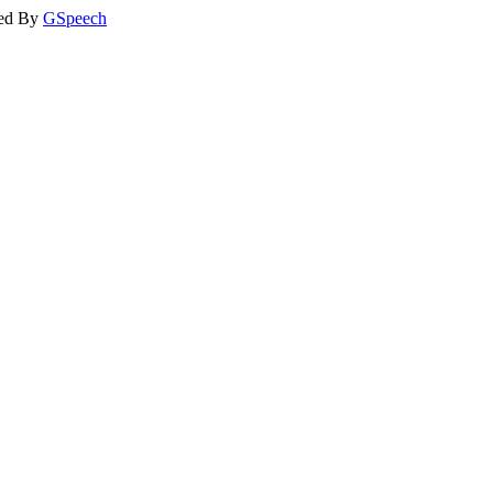
ed By
GSpeech