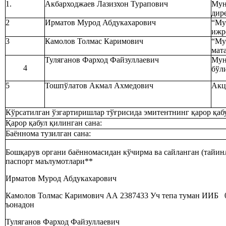
1.
Акбарходжаев Лазизхон Турапович
Мун
дир
2
Ирматов Мурод Абдукахарович
“Му
ижр
3
Камолов Толмас Каримович
“Му
мат
Туляганов Фарход Файзуллаевич
Мун
4
бўл
5
Тошпўлатов Акмал Ахмедович
Акц
Кўрсатилган ўзгартиришлар тўғрисида эмитентнинг қарор қабу
Қарор қабул қилинган сана:
Баённома тузилган сана:
Бошқарув органи баённомасидан кўчирма ва сайланган (тайин
паспорт маълумотлари**
Ирматов Мурод Абдукахарович
Камолов Толмас Каримович АА 2387433 Уч тепа туман ИИБ 01.
ъонадон
Туляганов Фарход Файзуллаевич