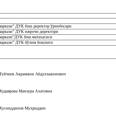
аркази” ДУК бош директор ўринбосари
аркази” ДУК ижрочи директори
аркази”ДУК бош матахасиси
маркази” ДУК бўлим бошлиғи
Туйчиев Акрамжон Абдуллажонович‎‎
‎Худаярова Манзура Ахатовна‎‎‎
Хусниддинов Мухриддин‎‎