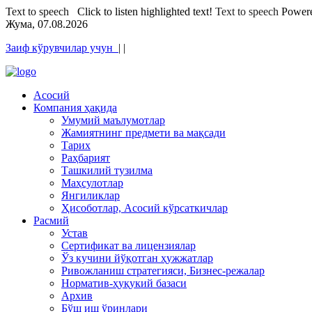
Text to speech
Click to listen highlighted text!
Text to speech
Power
Жума, 07.08.2026
Заиф кўрувчилар учун
|
|
Асосий
Компания ҳақида
Умумий маълумотлар
Жамиятнинг предмети ва мақсади
Тарих
Раҳбарият
Ташкилий тузилма
Маҳсулотлар
Янгиликлар
Ҳисоботлар, Асосий кўрсаткичлар
Расмий
Устав
Сертификат ва лицензиялар
Ўз кучини йўқотган ҳужжатлар
Ривожланиш стратегияси, Бизнес-режалар
Норматив-ҳуқукий базаси
Архив
Бўш иш ўринлари