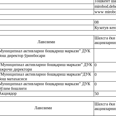
Тошкент ша
mirobod.deh
www mirobod
08
Кузатув ке
Шахсга ёки
Лавозими
акцияларни
Муниципиал активларни бошқариш маркази” ДУК
бош директор ўринбосари
“Муниципиал активларни бошқариш маркази” ДУК
0
ижрочи директори
“Муниципиал активларни бошқариш маркази”ДУК
0
бош матахасиси
Муниципиал активларни бошқариш маркази” ДУК
0
бўлим бошлиғи
Акциядор
50
Шахсга ёки
Лавозими
акцияларни