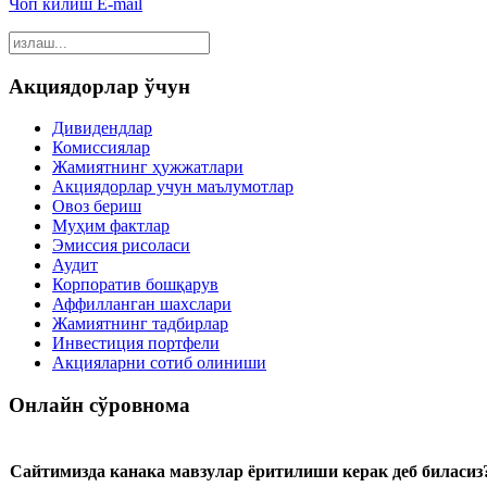
Чоп килиш
E-mail
Акциядорлар ўчун
Дивидендлар
Комиссиялар
Жамиятнинг ҳужжатлари
Акциядорлар учун маълумотлар
Овоз бериш
Муҳим фактлар
Эмиссия рисоласи
Аудит
Корпоратив бошқарув
Аффилланган шахслари
Жамиятнинг тадбирлар
Инвестиция портфели
Акцияларни сотиб олиниши
Онлайн сўровнома
Сайтимизда канака мавзулар ёритилиши керак деб биласиз