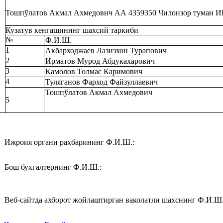
Тошпўлатов Акмал Ахмедович АА 4359350 Чилонзор туман ИИБ
Кузатув кенгашининг шахсий таркиби
№
Ф.И.Ш.
1
Акбарходжаев Лазизхон Турапович
2
Ирматов Мурод Абдукахарович
3
Камолов Толмас Каримович
4
Туляганов Фарход Файзуллаевич
Тошпўлатов Акмал Ахмедович
5
Ижроия органи раҳбарининг Ф.И.Ш.:
‎Бош бухгалтернинг Ф.И.Ш.:‎
‎Веб-сайтда ахборот жойлаштирган ваколатли шахснинг Ф.И.Ш.: