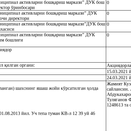
иципиал активларни бошқариш маркази” ДУК бош
0
ектор ўринбосари
ниципиал активларни бошқариш маркази” ДУК
0
очи директори
ниципиал активларни бошқариш маркази”ДУК бош
0
ахасиси
иципиал активларни бошқариш маркази” ДУК
0
им бошлиғи
иядор
л қилган органи:
Акциядорла
15.03.2021 
24.03.2021 
Жамият Куз
ланган) шахснинг яшаш жойи кўрсатилган ҳолда
сайлансин.
Абдукахаров
Туляганов 
1248613 та 
08.2013 йил. Уч тепа туман КВ-л 12 39 уй 46