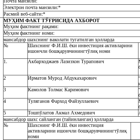
Почта манзили:
Электрон почта манзили:*
Расмий веб-сайти:*
МУҲИМ ФАКТ ТЎҒРИСИДА АХБОРОТ
Муҳим фактнинг рақами:
Муҳим фактнинг номи:
мансабдор шахснинг ваколати тугатилган ҳолларда
№
Шахснинг Ф.И.Ш. ёки инвестиция активларини
ишончли бошқарувчинингтўлиқ номи
1.
Акбарходжаев Лазизхон Турапович
2
Ирматов Мурод Абдукахарович
3
Камолов Толмас Каримович
4
Туляганов Фарход Файзуллаевич
5
Тошпўлатов Акмал Ахмедович
мансабдор шахс сайланган (тайинланган) ҳолларда
№
Шахснинг Ф.И.Ш. ёки инвестиция
активларини ишончли бошқарувчинингтўлиқ
номи