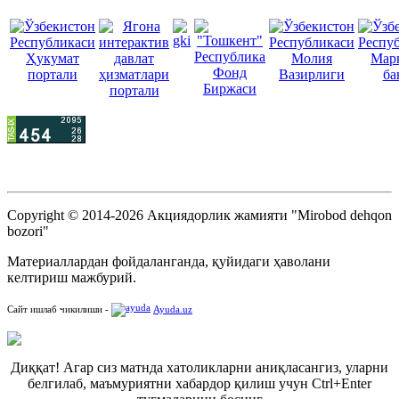
Copyright © 2014-2026 Акциядорлик жамияти "Mirobod dehqon
bozori"
Материаллардан фойдаланганда, қуйидаги ҳаволани
келтириш мажбурий.
Сайт ишлаб чикилиши -
Ayuda.uz
Диққат! Агар сиз матнда хатоликларни аниқласангиз, уларни
белгилаб, маъмуриятни хабардор қилиш учун Ctrl+Enter