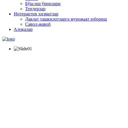
Бўш иш ўринлари
Тендерлар
Интерактив хизматлар
Давлат ташкилотларга мурожаат юбориш
Савол-жавоб
Алоқалар