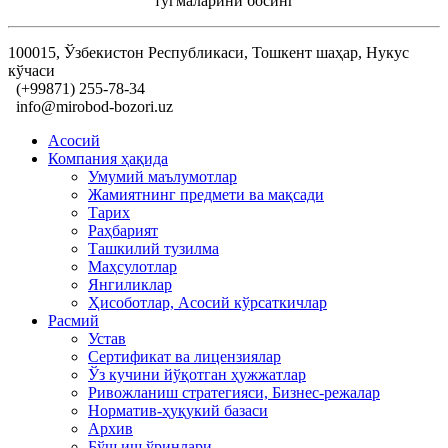
тугмаларини босинг
100015, Ўзбекистон Республикаси, Тошкент шаҳар, Нукус
кўчаси
(+99871) 255-78-34
info@mirobod-bozori.uz
Асосий
Компания ҳақида
Умумий маълумотлар
Жамиятнинг предмети ва мақсади
Тарих
Раҳбарият
Ташкилий тузилма
Маҳсулотлар
Янгиликлар
Ҳисоботлар, Асосий кўрсаткичлар
Расмий
Устав
Сертификат ва лицензиялар
Ўз кучини йўқотган ҳужжатлар
Ривожланиш стратегияси, Бизнес-режалар
Норматив-ҳуқукий базаси
Архив
Бўш иш ўринлари