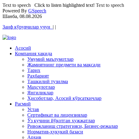
Text to speech
Click to listen highlighted text!
Text to speech
Powered By
GSpeech
Шанба, 08.08.2026
Заиф кўрувчилар учун
|
|
Асосий
Компания ҳақида
Умумий маълумотлар
Жамиятнинг предмети ва мақсади
Тарих
Раҳбарият
Ташкилий тузилма
Маҳсулотлар
Янгиликлар
Ҳисоботлар, Асосий кўрсаткичлар
Расмий
Устав
Сертификат ва лицензиялар
Ўз кучини йўқотган ҳужжатлар
Ривожланиш стратегияси, Бизнес-режалар
Норматив-ҳуқукий базаси
Архив