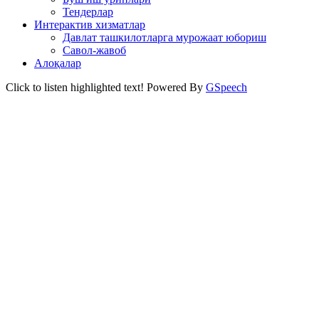
Тендерлар
Интерактив хизматлар
Давлат ташкилотларга мурожаат юбориш
Савол-жавоб
Алоқалар
Click to listen highlighted text!
Powered By
GSpeech