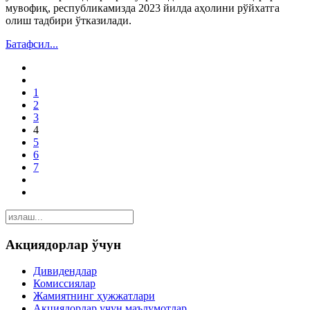
мувофиқ, республикамизда 2023 йилда аҳолини рўйхатга
олиш тадбири ўтказилади.
Батафсил...
1
2
3
4
5
6
7
Акциядорлар ўчун
Дивидендлар
Комиссиялар
Жамиятнинг ҳужжатлари
Акциядорлар учун маълумотлар