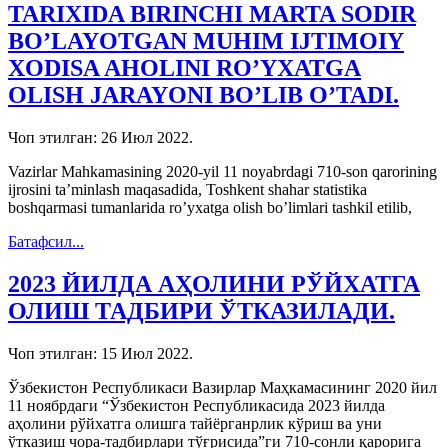
TARIXIDA BIRINCHI MARTA SODIR
BO’LAYOTGAN MUHIM IJTIMOIY
XODISA AHOLINI RO’YXATGA
OLISH JARAYONI BO’LIB O’TADI.
Чоп этилган:
26 Июл 2022
.
Vazirlar Mahkamasining 2020-yil 11 noyabrdagi 710-son qarorining
ijrosini ta’minlash maqasadida, Toshkent shahar statistika
boshqarmasi tumanlarida ro’yxatga olish bo’limlari tashkil etilib,
Батафсил...
2023 ЙИЛДА АҲОЛИНИ РЎЙХАТГА
ОЛИШ ТАДБИРИ ЎТКАЗИЛАДИ.
Чоп этилган:
15 Июл 2022
.
Ўзбекистон Республикаси Вазирлар Маҳкамасининг 2020 йил
11 ноябрдаги “Ўзбекистон Республикасида 2023 йилда
аҳолини рўйхатга олишга тайёрганрлик кўриш ва уни
ўтказиш чора-тадбирлари тўғрисида”ги 710-сонли қарорига