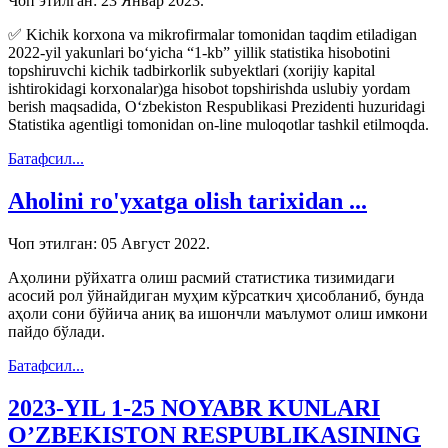
Чоп этилган:
23 Январ 2023
.
✅ Kichik korxona va mikrofirmalar tomonidan taqdim etiladigan
2022-yil yakunlari boʻyicha “1-kb” yillik statistika hisobotini
topshiruvchi kichik tadbirkorlik subyektlari (xorijiy kapital
ishtirokidagi korxonalar)ga hisobot topshirishda uslubiy yordam
berish maqsadida, Oʻzbekiston Respublikasi Prezidenti huzuridagi
Statistika agentligi tomonidan on-line muloqotlar tashkil etilmoqda.
Батафсил...
Aholini ro'yxatga olish tarixidan ...
Чоп этилган:
05 Август 2022
.
Аҳолини рўйхатга олиш расмий статистика тизимидаги
асосий рол ўйнайдиган муҳим кўрсаткич ҳисобланиб, бунда
аҳоли сони бўйича аниқ ва ишончли маълумот олиш имкони
пайдо бўлади.
Батафсил...
2023-YIL 1-25 NOYABR KUNLARI
O’ZBEKISTON RESPUBLIKASINING