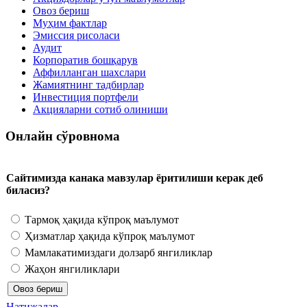
Овоз бериш
Муҳим фактлар
Эмиссия рисоласи
Аудит
Корпоратив бошқарув
Аффилланган шахслари
Жамиятнинг тадбирлар
Инвестиция портфели
Акцияларни сотиб олиниши
Онлайн сўровнома
Сайтимизда канака мавзулар ёритилиши керак деб
биласиз?
Тармоқ ҳақида кўпроқ маълумот
Ҳизматлар ҳақида кўпроқ маълумот
Мамлакатимиздаги долзарб янгиликлар
Жаҳон янгиликлари
Натижалар