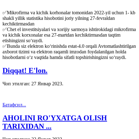
✅Mikrofirma va kichik korhonalar tomonidan 2022-yil uchun 1- kb
shakli yillik statistika hisobotini joriy yilning 27-fevraldan
kechiktirmasdan
✅Chet el investitsiyalari va xorijiy sarmoya ishtirokidagi mikrofirma
va kichik korxonalar esa 27-martdan kechiktirmasdan taqtim
etishingizni so‘raydi.
✅Bunda siz elektron ko‘rinishda estat-4.0 orqali Avtomatlashtirilgan
axborot tizimi va elektron raqamli imzodan foydalanilgan holda
hisobotlarni o‘z vaqtida hamda sifatli topshirishingizni so‘raydi.
Diqqat! E'lon.
Чоп этилган:
27 Январ 2023
.
Батафсил...
AHOLINI RO'YXATGA OLISH
TARIXIDAN ...