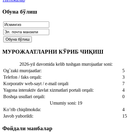
Обуна бўлиш
МУРОЖААТЛАРНИ КЎРИБ ЧИҚИШ
2026-yil davomida kelib tushgan murojaatlar soni:
Og`zaki murojaatlar:
5
Telefon / faks orqali:
3
Korporativ web-sayt / e-mail orqali
7
Yagona interaktiv davlat xizmatlari portali orqali:
4
Boshqa usullari orqali:
0
Umumiy soni: 19
Ko’rib chiqilmokda:
4
Javob yuborildi:
15
Фойдали манбалар