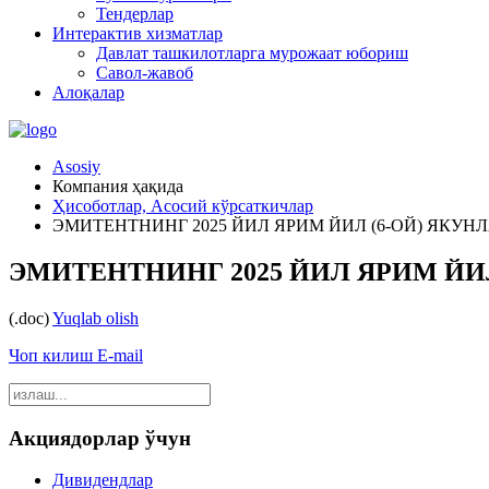
Тендерлар
Интерактив хизматлар
Давлат ташкилотларга мурожаат юбориш
Савол-жавоб
Алоқалар
Asosiy
Компания ҳақида
Ҳисоботлар, Асосий кўрсаткичлар
ЭМИТЕНТНИНГ 2025 ЙИЛ ЯРИМ ЙИЛ (6-ОЙ) ЯКУ
ЭМИТЕНТНИНГ 2025 ЙИЛ ЯРИМ ЙИ
(.doc)
Yuqlab olish
Чоп килиш
E-mail
Акциядорлар ўчун
Дивидендлар