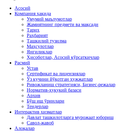
Асосий
Компания ҳақида
Умумий маълумотлар
Жамиятнинг предмети ва мақсади
Тарих
Раҳбарият
Ташкилий тузилма
Маҳсулотлар
Янгиликлар
Ҳисоботлар, Асосий кўрсаткичлар
Расмий
Устав
Сертификат ва лицензиялар
Ўз кучини йўқотган ҳужжатлар
Ривожланиш стратегияси, Бизнес-режалар
Норматив-ҳуқукий базаси
Архив
Бўш иш ўринлари
Тендерлар
Интерактив хизматлар
Давлат ташкилотларга мурожаат юбориш
Савол-жавоб
Алоқалар