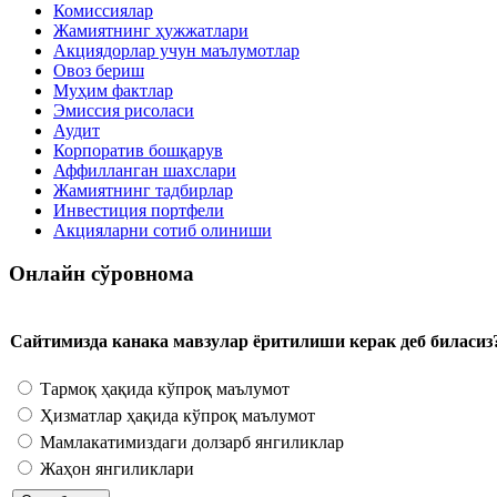
Комиссиялар
Жамиятнинг ҳужжатлари
Акциядорлар учун маълумотлар
Овоз бериш
Муҳим фактлар
Эмиссия рисоласи
Аудит
Корпоратив бошқарув
Аффилланган шахслари
Жамиятнинг тадбирлар
Инвестиция портфели
Акцияларни сотиб олиниши
Онлайн сўровнома
Сайтимизда канака мавзулар ёритилиши керак деб биласиз
Тармоқ ҳақида кўпроқ маълумот
Ҳизматлар ҳақида кўпроқ маълумот
Мамлакатимиздаги долзарб янгиликлар
Жаҳон янгиликлари