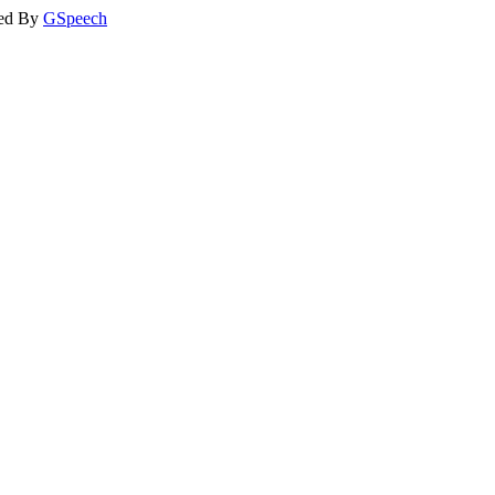
ed By
GSpeech