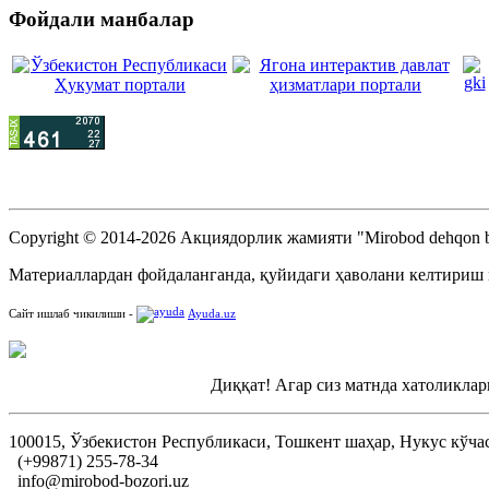
Фойдали манбалар
Copyright © 2014-2026 Акциядорлик жамияти "Mirobod dehqon b
Материаллардан фойдаланганда, қуйидаги ҳаволани келтириш
Сайт ишлаб чикилиши -
Ayuda.uz
Диққат! Агар сиз матнда хатоликлар
100015, Ўзбекистон Республикаси, Тошкент шаҳар, Нукус кўча
(+99871) 255-78-34
info@mirobod-bozori.uz