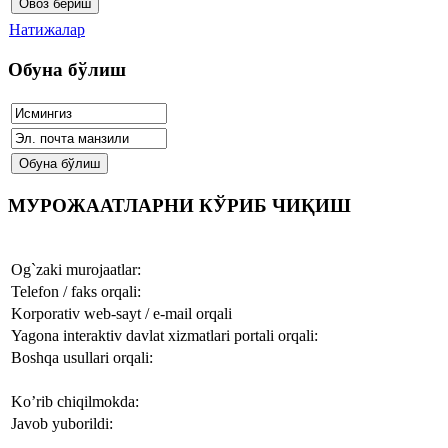
Натижалар
Обуна бўлиш
МУРОЖААТЛАРНИ КЎРИБ ЧИҚИШ
Og`zaki murojaatlar:
Telefon / faks orqali:
Korporativ web-sayt / e-mail orqali
Yagona interaktiv davlat xizmatlari portali orqali:
Boshqa usullari orqali:
Ko’rib chiqilmokda:
Javob yuborildi: