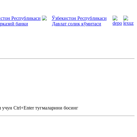
 учун Ctrl+Enter тугмаларини босинг