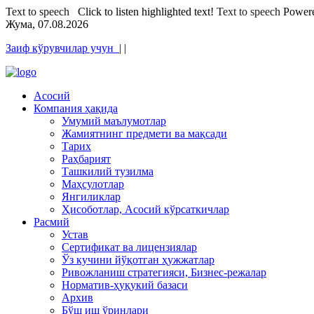
Text to speech
Click to listen highlighted text!
Text to speech
Power
Жума, 07.08.2026
Заиф кўрувчилар учун
|
|
Асосий
Компания ҳақида
Умумий маълумотлар
Жамиятнинг предмети ва мақсади
Тарих
Раҳбарият
Ташкилий тузилма
Маҳсулотлар
Янгиликлар
Ҳисоботлар, Асосий кўрсаткичлар
Расмий
Устав
Сертификат ва лицензиялар
Ўз кучини йўқотган ҳужжатлар
Ривожланиш стратегияси, Бизнес-режалар
Норматив-ҳуқукий базаси
Архив
Бўш иш ўринлари