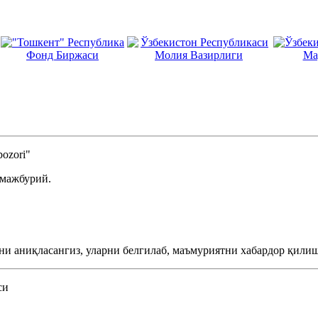
ozori"
 мажбурий.
ни аниқласангиз, уларни белгилаб, маъмуриятни хабардор қилиш
си