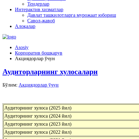
Тендерлар
Интерактив хизматлар
Давлат ташкилотларга мурожаат юбориш
Савол-жавоб
Алоқалар
Asosiy
Корпоратив бошқарув
Акциядорлар ўчун
Аудиторларнинг хулосалари
Бўлим:
Акциядорлар ўчун
Аудиторнинг хулоса (2025 йил)
Аудиторнинг хулоса (2024 йил)
Аудиторнинг хулоса (2023 йил)
Аудиторнинг хулоса (2022 йил)