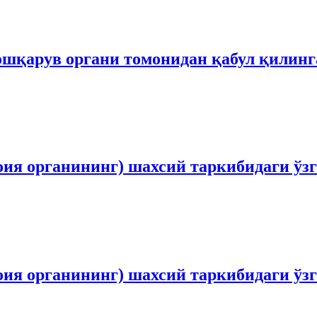
шқарув органи томонидан қабул қилинган
ия органининг) шахсий таркибидаги ўзг
ия органининг) шахсий таркибидаги ўзг