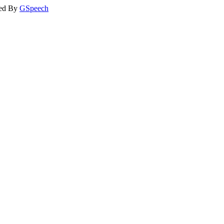
ed By
GSpeech