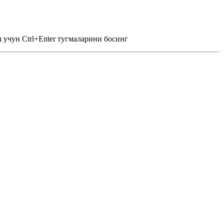
 учун Ctrl+Enter тугмаларини босинг