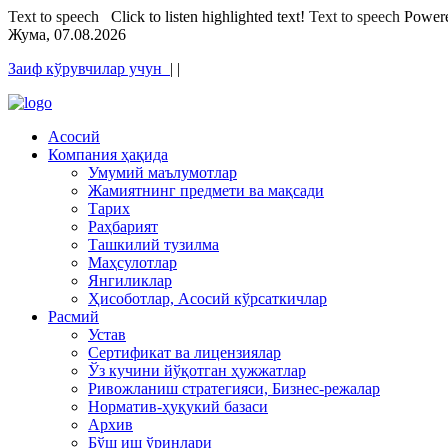
Text to speech
Click to listen highlighted text!
Text to speech
Power
Жума, 07.08.2026
Заиф кўрувчилар учун
|
|
Асосий
Компания ҳақида
Умумий маълумотлар
Жамиятнинг предмети ва мақсади
Тарих
Раҳбарият
Ташкилий тузилма
Маҳсулотлар
Янгиликлар
Ҳисоботлар, Асосий кўрсаткичлар
Расмий
Устав
Сертификат ва лицензиялар
Ўз кучини йўқотган ҳужжатлар
Ривожланиш стратегияси, Бизнес-режалар
Норматив-ҳуқукий базаси
Архив
Бўш иш ўринлари