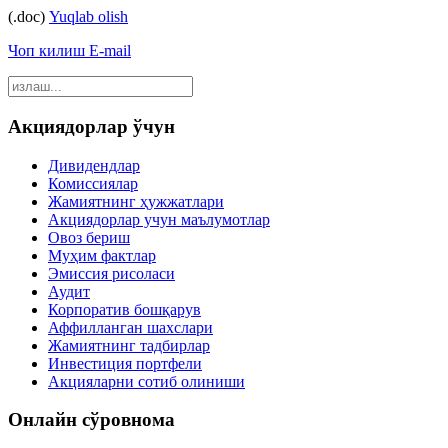
(.doc)
Yuqlab olish
Чоп килиш
E-mail
Акциядорлар ўчун
Дивидендлар
Комиссиялар
Жамиятнинг ҳужжатлари
Акциядорлар учун маълумотлар
Овоз бериш
Муҳим фактлар
Эмиссия рисоласи
Аудит
Корпоратив бошқарув
Аффилланган шахслари
Жамиятнинг тадбирлар
Инвестиция портфели
Акцияларни сотиб олиниши
Онлайн сўровнома