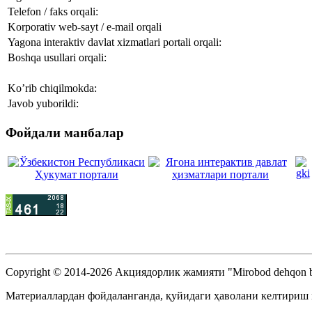
Telefon / faks orqali:
Korporativ web-sayt / e-mail orqali
Yagona interaktiv davlat xizmatlari portali orqali:
Boshqa usullari orqali:
Ko’rib chiqilmokda:
Javob yuborildi:
Фойдали манбалар
Copyright © 2014-2026 Акциядорлик жамияти "Mirobod dehqon b
Материаллардан фойдаланганда, қуйидаги ҳаволани келтириш