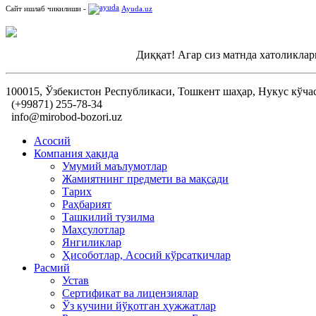
Сайт ишлаб чикилиши -
Ayuda.uz
Диққат! Агар сиз матнда хатоликлар
100015, Ўзбекистон Республикаси, Тошкент шаҳар, Нукус кўча
(+99871) 255-78-34
info@mirobod-bozori.uz
Асосий
Компания ҳақида
Умумий маълумотлар
Жамиятнинг предмети ва мақсади
Тарих
Раҳбарият
Ташкилий тузилма
Маҳсулотлар
Янгиликлар
Ҳисоботлар, Асосий кўрсаткичлар
Расмий
Устав
Сертификат ва лицензиялар
Ўз кучини йўқотган ҳужжатлар