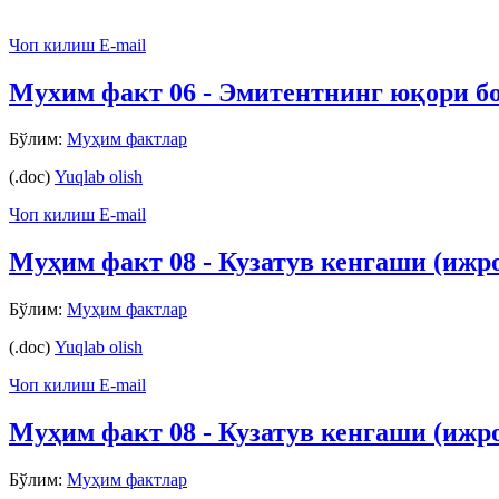
Чоп килиш
E-mail
Мухим факт 06 - Эмитентнинг юқори бо
Бўлим:
Муҳим фактлар
(.doc)
Yuqlab olish
Чоп килиш
E-mail
Муҳим факт 08 - Кузатув кенгаши (ижро
Бўлим:
Муҳим фактлар
(.doc)
Yuqlab olish
Чоп килиш
E-mail
Муҳим факт 08 - Кузатув кенгаши (ижро
Бўлим:
Муҳим фактлар