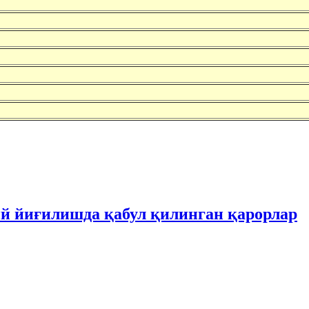
ий йиғилишда қабул қилинган қарорлар