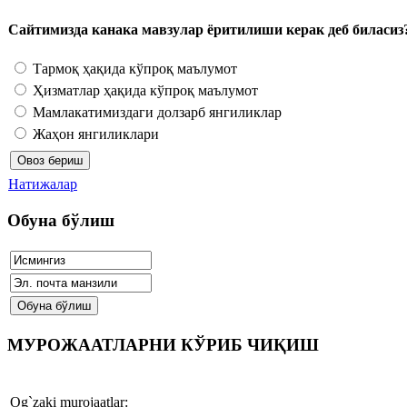
Сайтимизда канака мавзулар ёритилиши керак деб биласиз
Тармоқ ҳақида кўпроқ маълумот
Ҳизматлар ҳақида кўпроқ маълумот
Мамлакатимиздаги долзарб янгиликлар
Жаҳон янгиликлари
Натижалар
Обуна бўлиш
МУРОЖААТЛАРНИ КЎРИБ ЧИҚИШ
Og`zaki murojaatlar: