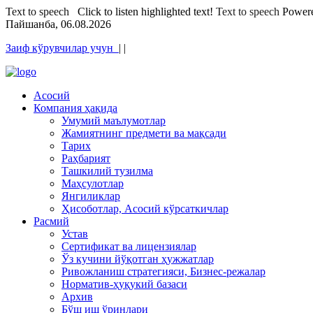
Text to speech
Click to listen highlighted text!
Text to speech
Power
Пайшанба, 06.08.2026
Заиф кўрувчилар учун
|
|
Асосий
Компания ҳақида
Умумий маълумотлар
Жамиятнинг предмети ва мақсади
Тарих
Раҳбарият
Ташкилий тузилма
Маҳсулотлар
Янгиликлар
Ҳисоботлар, Асосий кўрсаткичлар
Расмий
Устав
Сертификат ва лицензиялар
Ўз кучини йўқотган ҳужжатлар
Ривожланиш стратегияси, Бизнес-режалар
Норматив-ҳуқукий базаси
Архив
Бўш иш ўринлари