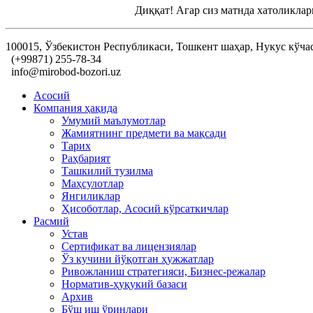
Диққат! Агар сиз матнда хатоликлар
100015, Ўзбекистон Республикаси, Тошкент шаҳар, Нукус кўча
(+99871) 255-78-34
info@mirobod-bozori.uz
Асосий
Компания ҳақида
Умумий маълумотлар
Жамиятнинг предмети ва мақсади
Тарих
Раҳбарият
Ташкилий тузилма
Маҳсулотлар
Янгиликлар
Ҳисоботлар, Асосий кўрсаткичлар
Расмий
Устав
Сертификат ва лицензиялар
Ўз кучини йўқотган ҳужжатлар
Ривожланиш стратегияси, Бизнес-режалар
Норматив-ҳуқукий базаси
Архив
Бўш иш ўринлари