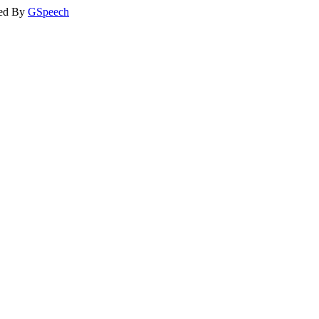
ed By
GSpeech