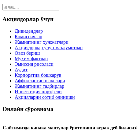
Акциядорлар ўчун
Дивидендлар
Комиссиялар
Жамиятнинг ҳужжатлари
Акциядорлар учун маълумотлар
Овоз бериш
Муҳим фактлар
Эмиссия рисоласи
Аудит
Корпоратив бошқарув
Аффилланган шахслари
Жамиятнинг тадбирлар
Инвестиция портфели
Акцияларни сотиб олиниши
Онлайн сўровнома
Сайтимизда канака мавзулар ёритилиши керак деб биласиз