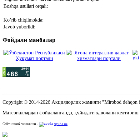
Boshqa usullari orqali:
Ko’rib chiqilmokda:
Javob yuborildi:
Фойдали манбалар
Copyright © 2014-2026 Акциядорлик жамияти "Mirobod dehqon b
Материаллардан фойдаланганда, қуйидаги ҳаволани келтириш
Сайт ишлаб чикилиши -
Ayuda.uz