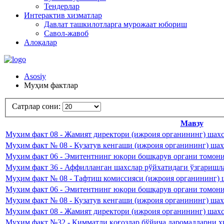
Тендерлар
Интерактив хизматлар
Давлат ташкилотларга мурожаат юбориш
Савол-жавоб
Алоқалар
Asosiy
Муҳим фактлар
Сатрлар сони:
Мавзу
Мухим факт 08 - Жамият директори (ижроия органининг) шахс
Муҳим факт № 08 - Кузатув кенгаши (ижроия органининг) шахс
Мухим факт 06 - Эмитентнинг юқори бошқарув органи томонид
Мухим факт 36 - Аффилланган шахслар рўйхатидаги ўзгаришла
Муҳим факт № 08 - Тафтиш комиссияси (ижроия органининг) ш
Мухим факт 06 - Эмитентнинг юқори бошқарув органи томонид
Муҳим факт № 08 - Кузатув кенгаши (ижроия органининг) шахс
Мухим факт 08 - Жамият директори (ижроия органининг) шахс
Муҳим факт №32 - Қимматли қоғозлар бўйича даромадларни ҳи