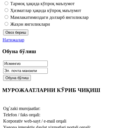
Тармоқ ҳақида кўпроқ маълумот
Ҳизматлар ҳақида кўпроқ маълумот
Мамлакатимиздаги долзарб янгиликлар
Жаҳон янгиликлари
Натижалар
Обуна бўлиш
МУРОЖААТЛАРНИ КЎРИБ ЧИҚИШ
Og`zaki murojaatlar:
Telefon / faks orqali:
Korporativ web-sayt / e-mail orqali
Yagona interaktiv davlat xizmatlari portali orqali: