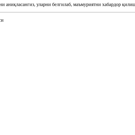
ни аниқласангиз, уларни белгилаб, маъмуриятни хабардор қилиш
си